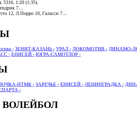
 5316. 1:20 (1:35).
жендрик 7…
тто 12, Л.Порро 10, Галасси 7…
БЫ
ква ›
ЗЕНИТ-КАЗАНЬ ›
УРАЛ ›
ЛОКОМОТИВ ›
ДИНАМО-ЛО
СС ›
ЕНИСЕЙ ›
ЮГРА-САМОТЛОР ›
БЫ
ЛОЧКА-НТМК ›
ЗАРЕЧЬЕ ›
ЕНИСЕЙ ›
ЛЕНИНГРАДКА ›
ДИНА
СПАРТА ›
 ВОЛЕЙБОЛ