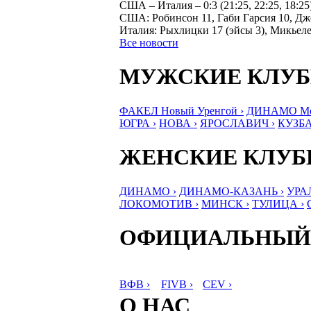
США – Италия – 0:3 (21:25, 22:25, 18:25).
США: Робинсон 11, Габи Гарсия 10, Д
Италия: Рыхлицки 17 (эйсы 3), Микьеле
Все новости
МУЖСКИЕ КЛУ
ФАКЕЛ Новый Уренгой ›
ДИНАМО Мос
ЮГРА ›
НОВА ›
ЯРОСЛАВИЧ ›
КУЗБА
ЖЕНСКИЕ КЛУ
ДИНАМО ›
ДИНАМО-КАЗАНЬ ›
УРА
ЛОКОМОТИВ ›
МИНСК ›
ТУЛИЦА ›
ОФИЦИАЛЬНЫЙ
ВФВ ›
FIVB ›
CEV ›
О НАС