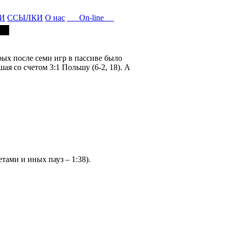
И
ССЫЛКИ
О нас
On-line
ых после семи игр в пассиве было
ая со счетом 3:1 Польшу (6-2, 18). А
етами и иных пауз – 1:38).