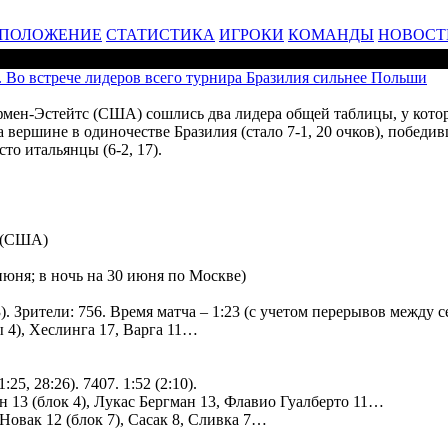
ПОЛОЖЕНИЕ
СТАТИСТИКА
ИГРОКИ
КОМАНДЫ
НОВОСТ
Во встрече лидеров всего турнира Бразилия сильнее Польши
фмен-Эстейтс (США) сошлись два лидера общей таблицы, у котор
вершине в одиночестве Бразилия (стало 7-1, 20 очков), победивш
то итальянцы (6-2, 17).
(США)
июня; в ночь на 30 июня по Москве)
23). Зрители: 756. Время матча – 1:23 (с учетом перерывов между с
 4), Хеслинга 17, Варга 11…
25, 28:26). 7407. 1:52 (2:10).
н 13 (блок 4), Лукас Бергман 13, Флавио Гуалберто 11…
овак 12 (блок 7), Сасак 8, Сливка 7…