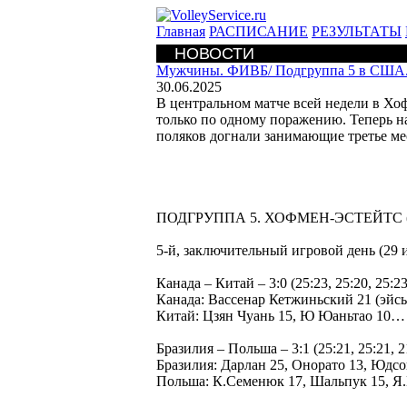
Главная
РАСПИСАНИЕ
РЕЗУЛЬТАТЫ
НОВОСТИ
Мужчины. ФИВБ/
Подгруппа 5 в США. 
30.06.2025
В центральном матче всей недели в Хо
только по одному поражению. Теперь на 
поляков догнали занимающие третье мес
ПОДГРУППА 5. ХОФМЕН-ЭСТЕЙТС 
5-й, заключительный игровой день (29 
Канада – Китай – 3:0 (25:23, 25:20, 25:
Канада: Вассенар Кетжиньский 21 (эйсы
Китай: Цзян Чуань 15, Ю Юаньтао 10…
Бразилия – Польша – 3:1 (25:21, 25:21, 21:
Бразилия: Дарлан 25, Онорато 13, Юдсо
Польша: К.Семенюк 17, Шальпук 15, Я.Н