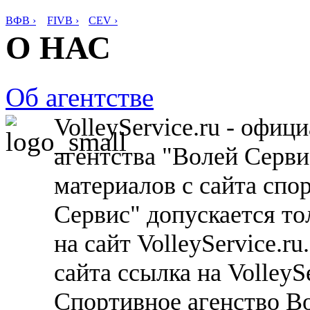
ВФВ ›
FIVB ›
CEV ›
О НАС
Об агентстве
VolleyService.ru - офи
агентства "Волей Серв
материалов с сайта спо
Сервис" допускается то
на сайт VolleyService.r
сайта ссылка на VolleyS
Спортивное агенство В