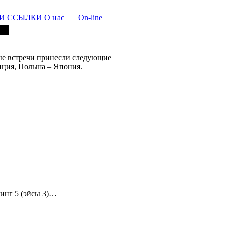
И
ССЫЛКИ
О нас
On-line
ые встречи принесли следующие
анция, Польша – Япония.
линг 5 (эйсы 3)…