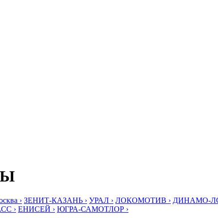
БЫ
ква ›
ЗЕНИТ-КАЗАНЬ ›
УРАЛ ›
ЛОКОМОТИВ ›
ДИНАМО-ЛО
СС ›
ЕНИСЕЙ ›
ЮГРА-САМОТЛОР ›