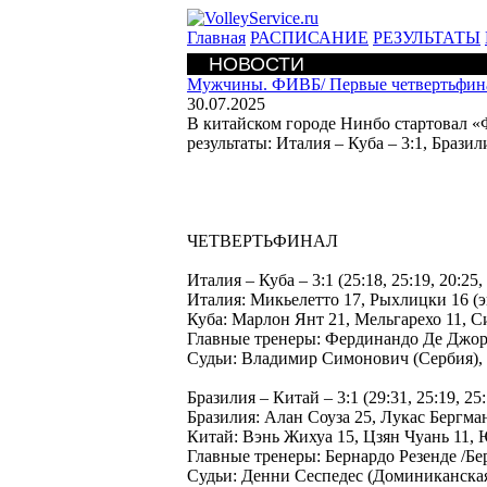
Главная
РАСПИСАНИЕ
РЕЗУЛЬТАТЫ
НОВОСТИ
Мужчины. ФИВБ/
Первые четвертьфина
30.07.2025
В китайском городе Нинбо стартовал 
результаты: Италия – Куба – 3:1, Браз
ЧЕТВЕРТЬФИНАЛ
Италия – Куба – 3:1 (25:18, 25:19, 20:25, 
Италия: Микьелетто 17, Рыхлицки 16 (
Куба: Марлон Янт 21, Мельгарехо 11, С
Главные тренеры: Фердинандо Де Джорд
Судьи: Владимир Симонович (Сербия),
Бразилия – Китай – 3:1 (29:31, 25:19, 25:
Бразилия: Алан Соуза 25, Лукас Бергма
Китай: Вэнь Жихуа 15, Цзян Чуань 11, 
Главные тренеры: Бернардо Резенде /Бе
Судьи: Денни Сеспедес (Доминиканская