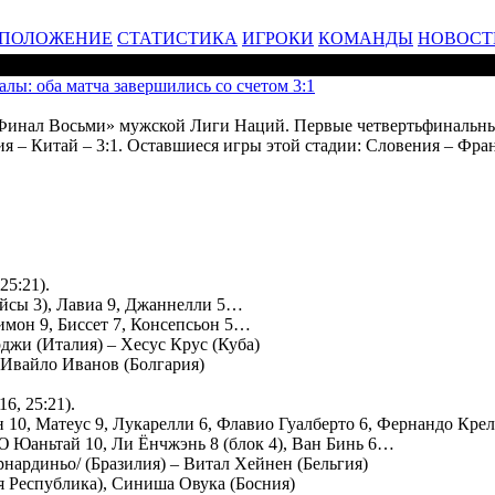
ПОЛОЖЕНИЕ
СТАТИСТИКА
ИГРОКИ
КОМАНДЫ
НОВОСТ
лы: оба матча завершились со счетом 3:1
«Финал Восьми» мужской Лиги Наций. Первые четвертьфинальн
илия – Китай – 3:1. Оставшиеся игры этой стадии: Словения – Фр
25:21).
эйсы 3), Лавиа 9, Джаннелли 5…
имон 9, Биссет 7, Консепсьон 5…
жи (Италия) – Хесус Крус (Куба)
 Ивайло Иванов (Болгария)
16, 25:21).
н 10, Матеус 9, Лукарелли 6, Флавио Гуалберто 6, Фернандо Кре
Ю Юаньтай 10, Ли Ёнчжэнь 8 (блок 4), Ван Бинь 6…
рнардиньо/ (Бразилия) – Витал Хейнен (Бельгия)
 Республика), Синиша Овука (Босния)