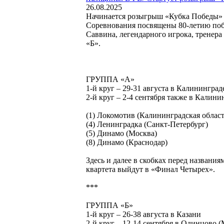
26.08.2025
Начинается розыгрыш «Кубка Победы» –
Соревнования посвящены 80-летию поб
Саввина, легендарного игрока, тренер
«Б».
ГРУППА «А»
1-й круг – 29-31 августа в Калининград
2-й круг – 2-4 сентября также в Калини
(1) Локомотив (Калининградская област
(4) Ленинградка (Санкт-Петербург)
(5) Динамо (Москва)
(8) Динамо (Краснодар)
Здесь и далее в скобках перед названи
квартета выйдут в «Финал Четырех».
***
ГРУППА «Б»
1-й круг – 26-38 августа в Казани
2-й круг – 12-14 сентября в Одинцово (