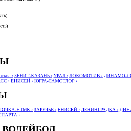
сть)
сть)
БЫ
ква ›
ЗЕНИТ-КАЗАНЬ ›
УРАЛ ›
ЛОКОМОТИВ ›
ДИНАМО-ЛО
СС ›
ЕНИСЕЙ ›
ЮГРА-САМОТЛОР ›
БЫ
ЛОЧКА-НТМК ›
ЗАРЕЧЬЕ ›
ЕНИСЕЙ ›
ЛЕНИНГРАДКА ›
ДИНА
СПАРТА ›
 ВОЛЕЙБОЛ