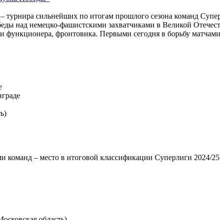
 турнира сильнейших по итогам прошлого сезона команд Суперл
еды над немецко-фашистскими захватчиками в Великой Отечес
а и функционера, фронтовика. Первыми сегодня в борьбу матчам
е
нграде
ь)
ями команд – место в итоговой классификации Суперлиги 2024/25
Московская область)