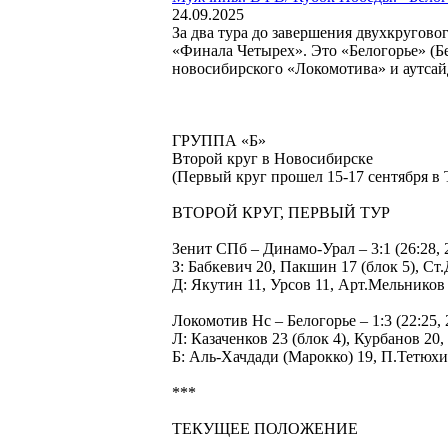
24.09.2025
За два тура до завершения двухкругов
«Финала Четырех». Это «Белогорье» (Бе
новосибирского «Локомотива» и аутсай
ГРУППА «Б»
Второй круг в Новосибирске
(Первый круг прошел 15-17 сентября в Т
ВТОРОЙ КРУГ, ПЕРВЫЙ ТУР
Зенит СПб – Динамо-Урал – 3:1 (26:28, 2
З: Бабкевич 20, Пакшин 17 (блок 5), Ст
Д: Якутин 11, Урсов 11, Арт.Мельнико
Локомотив Нс – Белогорье – 1:3 (22:25, 2
Л: Казаченков 23 (блок 4), Курбанов 20
Б: Аль-Хачдади (Марокко) 19, П.Тетюхи
***
ТЕКУЩЕЕ ПОЛОЖЕНИЕ