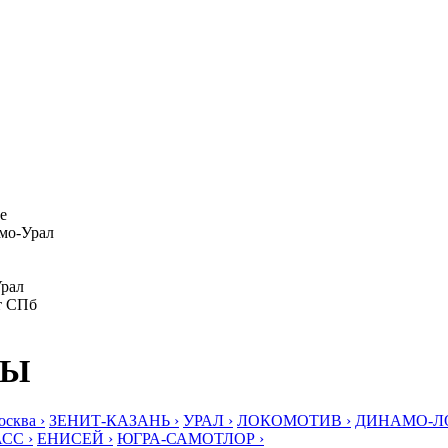
е
амо-Урал
Урал
ит СПб
БЫ
ква ›
ЗЕНИТ-КАЗАНЬ ›
УРАЛ ›
ЛОКОМОТИВ ›
ДИНАМО-ЛО
СС ›
ЕНИСЕЙ ›
ЮГРА-САМОТЛОР ›