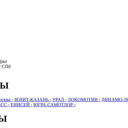
Урал
ит СПб
БЫ
ква ›
ЗЕНИТ-КАЗАНЬ ›
УРАЛ ›
ЛОКОМОТИВ ›
ДИНАМО-ЛО
СС ›
ЕНИСЕЙ ›
ЮГРА-САМОТЛОР ›
БЫ