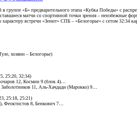
ий в группе «Б» предварительного этапа «Кубка Победы» с распр
оставшиеся матчи со спортивной точки зрения – неизбежные фор
о характеру встречи «Зенит» СПБ – «Белогорье» с сетом 32:34 к
уле, хозяин – Белогорье)
5, 25:20, 32:34)
Бочаров 12, Космин 9 (блок 4)…
3, Заболотников 11, Аль-Хачдади (Марокко) 9…
, 25:18, 25:21)
5), Феоктистов 8, Бенкович 7…