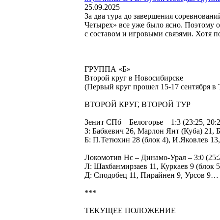
25.09.2025
За два тура до завершения соревнован
Четырех» все уже было ясно. Поэтому 
с составом и игровыми связями. Хотя п
ГРУППА «Б»
Второй круг в Новосибирске
(Первый круг прошел 15-17 сентября в Т
ВТОРОЙ КРУГ, ВТОРОЙ ТУР
Зенит СПб – Белогорье – 1:3 (23:25, 20:2
З: Бабкевич 26, Марлон Янт (Куба) 21, 
Б: П.Тетюхин 28 (блок 4), И.Яковлев 1
Локомотив Нс – Динамо-Урал – 3:0 (25:23
Л: Шахбанмирзаев 11, Куркаев 9 (блок 
Д: Сподобец 11, Пирайнен 9, Урсов 9…
***
ТЕКУЩЕЕ ПОЛОЖЕНИЕ