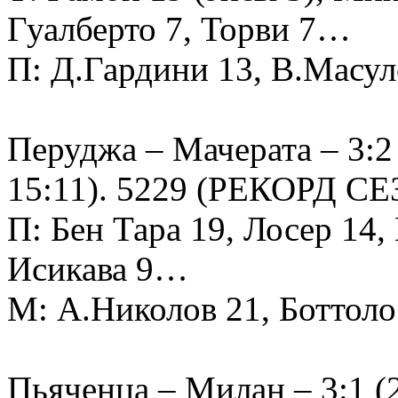
Гуалберто 7, Торви 7…
П: Д.Гардини 13, В.Масул
Перуджа – Мачерата – 3:2 (
15:11). 5229 (РЕКОРД СЕ
П: Бен Тара 19, Лосер 14,
Исикава 9…
М: А.Николов 21, Боттол
Пьяченца – Милан – 3:1 (28