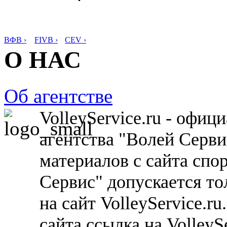
ВФВ ›
FIVB ›
CEV ›
О НАС
Об агентстве
VolleyService.ru - офи
агентства "Волей Серв
материалов с сайта спо
Сервис" допускается то
на сайт VolleyService.r
сайта ссылка на VolleyS