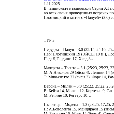
1.11.2025
В чемпионате итальянской Серии А1 пос
во всех своих проведенных встречах п
Плотницкий в матче с «Падуей» (3:0) с
ТУР 3
Перуджа – Падуя – 3:0 (25:15, 25:16, 25
Пер: Плотницкий 19 (ЭЙСЫ 10 !!!), Лос
Пад: Д.Гардини 17, Хелд 8…
Мачерата – Тренто – 3:1 (25:23, 25:23, 22:
М: А.Николов 29 (эйсы 4), Леппки 14 (
Т: Микьелетто 22 (эйсы 3), Форе 14, Р
Верона – Милан – 3:0 (25:22, 25:22, 25:20
В: Кейта 14, Можич 12, Кортезиа 9, Са
М: Речине 10, Реггерс 10…
Пьяченца – Модена – 1:3 (23:25, 17:25, 25
П: А.Боволента 15, Мандирачи 15 (эйс
М: Бухеггер 15, Мати 12 (блок 4), Сан