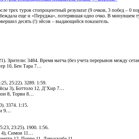
ле трех туров стопроцентный результат (9 очков, 3 побед – 0 п
обеждала еще и «Перуджа», потерявшая одно очко. В минувшем т
овершил десять (!) эйсов – выдающийся показатель.
:21). Зрители: 3484. Время матча (без учета перерывов между сета
ер 10, Бен Тара 7…
25, 25:22). 3289. 1:59.
эйсы 3), Боттоло 12, Д’Хир 7…
амон 8, Торви 8…
). 3374. 1:15.
ни 9…
:23, 23:25). 1900. 1:56.
ы 4), Симон 11…
гинетти 12, Порро 11, Давыскиба 11…