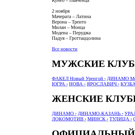
Кунео – Пьяченца
2 ноября
Мачерата – Латина
Верона – Тренто
Милан – Монца
Модена – Перуджа
Падуя – Гроттаццолина
Все новости
МУЖСКИЕ КЛУ
ФАКЕЛ Новый Уренгой ›
ДИНАМО Мос
ЮГРА ›
НОВА ›
ЯРОСЛАВИЧ ›
КУЗБА
ЖЕНСКИЕ КЛУ
ДИНАМО ›
ДИНАМО-КАЗАНЬ ›
УРА
ЛОКОМОТИВ ›
МИНСК ›
ТУЛИЦА ›
ОФИЦИАЛЬНЫЙ