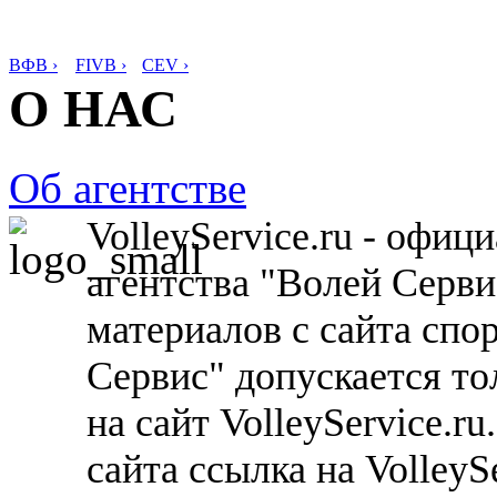
ВФВ ›
FIVB ›
CEV ›
О НАС
Об агентстве
VolleyService.ru - офи
агентства "Волей Серв
материалов с сайта спо
Сервис" допускается то
на сайт VolleyService.r
сайта ссылка на VolleyS