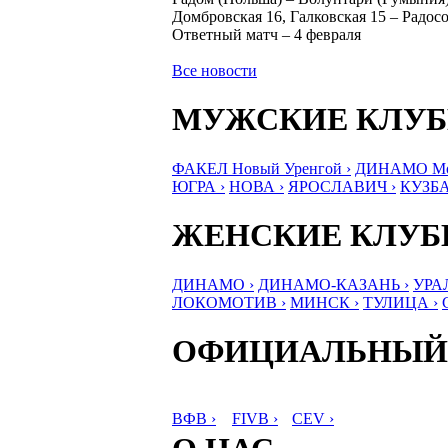
Домбровская 16, Галковская 15 – Радосов
Ответный матч – 4 февраля
Все новости
МУЖСКИЕ КЛУ
ФАКЕЛ Новый Уренгой ›
ДИНАМО Мос
ЮГРА ›
НОВА ›
ЯРОСЛАВИЧ ›
КУЗБА
ЖЕНСКИЕ КЛУ
ДИНАМО ›
ДИНАМО-КАЗАНЬ ›
УРА
ЛОКОМОТИВ ›
МИНСК ›
ТУЛИЦА ›
ОФИЦИАЛЬНЫЙ
ВФВ ›
FIVB ›
CEV ›