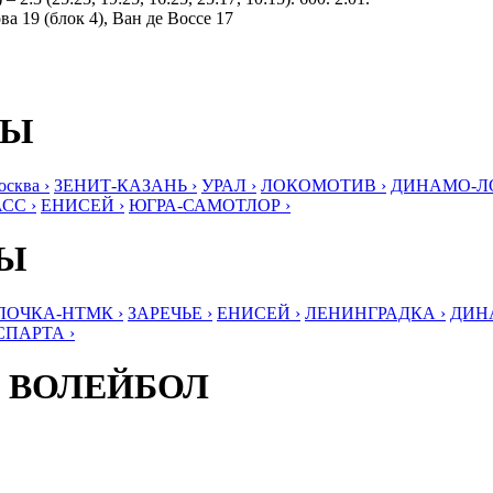
а 19 (блок 4), Ван де Воссе 17
БЫ
ква ›
ЗЕНИТ-КАЗАНЬ ›
УРАЛ ›
ЛОКОМОТИВ ›
ДИНАМО-ЛО
СС ›
ЕНИСЕЙ ›
ЮГРА-САМОТЛОР ›
БЫ
ЛОЧКА-НТМК ›
ЗАРЕЧЬЕ ›
ЕНИСЕЙ ›
ЛЕНИНГРАДКА ›
ДИНА
СПАРТА ›
 ВОЛЕЙБОЛ