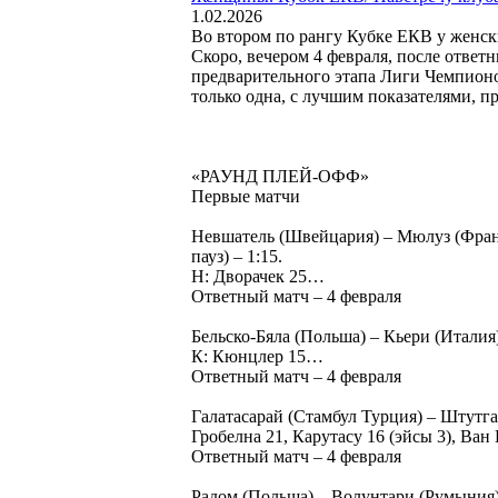
1.02.2026
Во втором по рангу Кубке ЕКВ у женск
Скоро, вечером 4 февраля, после ответ
предварительного этапа Лиги Чемпионов.
только одна, с лучшим показателями, п
«РАУНД ПЛЕЙ-ОФФ»
Первые матчи
Невшатель (Швейцария) – Мюлуз (Франция
пауз) – 1:15.
Н: Дворачек 25…
Ответный матч – 4 февраля
Бельско-Бяла (Польша) – Кьери (Италия) –
К: Кюнцлер 15…
Ответный матч – 4 февраля
Галатасарай (Стамбул Турция) – Штутгарт
Гробелна 21, Карутасу 16 (эйсы 3), Ван
Ответный матч – 4 февраля
Радом (Польша) – Волунтари (Румыния) – 2