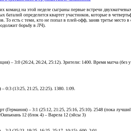
их команд на этой неделе сыграны первые встречи двухматчевы
ных баталий определится квартет участников, которые в четверть
 То есть с теми, кто не попал в плей-офф, заняв третье место в
родолжит борьбу в ЛЧ).
) – 3:0 (26:24, 26:24, 25:12). Зрители: 1400. Время матча (без
 0:3 (13:25, 21:25, 22:25). 1380. 1:09.
 (Германия) – 3:1 (25:12, 21:25, 25:16, 25:10). 2548 (пока лучший
 Юаньюань 12 (блок 4) – Варела 12 (эйсы 3)
:3 (25:23, 19:25, 16:25, 25:17, 10:15). 600. 2:01.