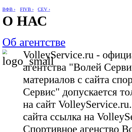
ВФВ ›
FIVB ›
CEV ›
О НАС
Об агентстве
VolleyService.ru - офи
агентства "Волей Серв
материалов с сайта спо
Сервис" допускается то
на сайт VolleyService.r
сайта ссылка на VolleyS
Спортивное агенство В