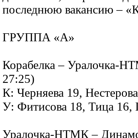
последнюю вакансию – «К
ГРУППА «А»
Корабелка – Уралочка-НТМК
27:25)
К: Черняева 19, Нестеров
У: Фитисова 18, Тица 16,
Уралочка-НТМК – Динамо-А