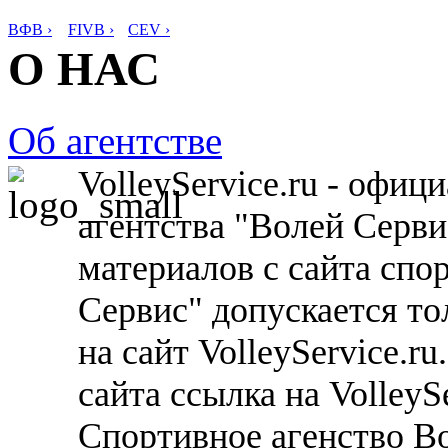
ВФВ ›
FIVB ›
CEV ›
О НАС
Об агентстве
VolleyService.ru - офи
агентства "Волей Серв
материалов с сайта спо
Сервис" допускается то
на сайт VolleyService.r
сайта ссылка на VolleyS
Спортивное агенство В