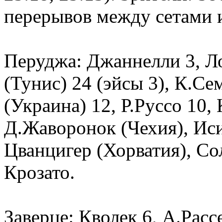
перерывов между сетами и
Перуджа: Джаннелли 3, Ло
(Тунис) 24 (эйсы 3), К.С
(Украина) 12, Р.Руссо 10, 
Д.Жаворонок (Чехия), Иси
Цванцигер (Хорватия), Со
Крозато.
Заверце: Кволек 6, А.Расс