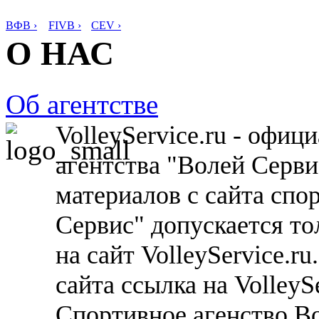
ВФВ ›
FIVB ›
CEV ›
О НАС
Об агентстве
VolleyService.ru - офи
агентства "Волей Серв
материалов с сайта спо
Сервис" допускается то
на сайт VolleyService.r
сайта ссылка на VolleyS
Спортивное агенство В