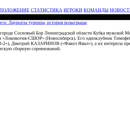
ПОЛОЖЕНИЕ
СТАТИСТИКА
ИГРОКИ
КОМАНДЫ
НОВОСТ
ги: Лауреаты турнира, история розыгрыша
городе Сосновый Бор Ленинградской области Кубка мужской М
нды «Локомотив-СШОР» (Новосибирск). Его одноклубник Тим
2»), Дмитрий КАЗАРИНОВ («Факел Ямал»), а их интересы пред
скую сборную соревнований.