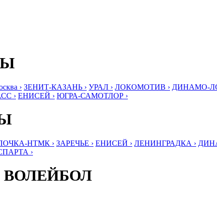
БЫ
ква ›
ЗЕНИТ-КАЗАНЬ ›
УРАЛ ›
ЛОКОМОТИВ ›
ДИНАМО-ЛО
СС ›
ЕНИСЕЙ ›
ЮГРА-САМОТЛОР ›
БЫ
ЛОЧКА-НТМК ›
ЗАРЕЧЬЕ ›
ЕНИСЕЙ ›
ЛЕНИНГРАДКА ›
ДИНА
СПАРТА ›
 ВОЛЕЙБОЛ