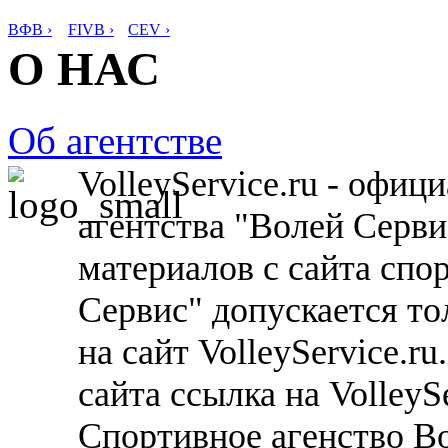
ВФВ ›
FIVB ›
CEV ›
О НАС
Об агентстве
VolleyService.ru - офи
агентства "Волей Серв
материалов с сайта спо
Сервис" допускается то
на сайт VolleyService.r
сайта ссылка на VolleyS
Спортивное агенство В