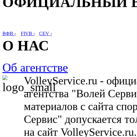
ОФИЦИАЛЬНЫЙ 
ВФВ ›
FIVB ›
CEV ›
О НАС
Об агентстве
VolleyService.ru - офи
агентства "Волей Серв
материалов с сайта спо
Сервис" допускается то
на сайт VolleyService.r