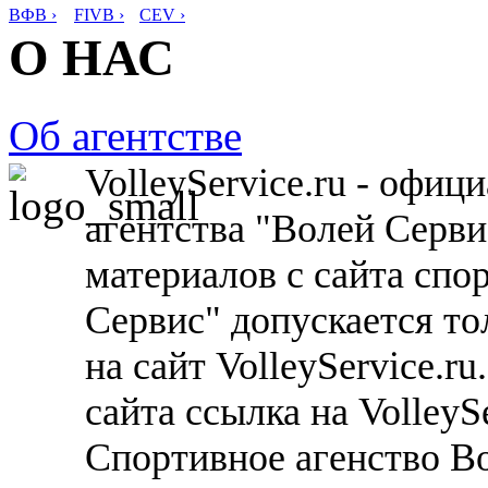
ВФВ ›
FIVB ›
CEV ›
О НАС
Об агентстве
VolleyService.ru - офи
агентства "Волей Серв
материалов с сайта спо
Сервис" допускается то
на сайт VolleyService.r
сайта ссылка на VolleyS
Спортивное агенство В