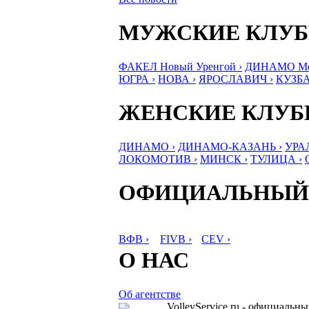
МУЖСКИЕ КЛУ
ФАКЕЛ Новый Уренгой ›
ДИНАМО Мос
ЮГРА ›
НОВА ›
ЯРОСЛАВИЧ ›
КУЗБА
ЖЕНСКИЕ КЛУ
ДИНАМО ›
ДИНАМО-КАЗАНЬ ›
УРА
ЛОКОМОТИВ ›
МИНСК ›
ТУЛИЦА ›
ОФИЦИАЛЬНЫЙ
ВФВ ›
FIVB ›
CEV ›
О НАС
Об агентстве
VolleyService.ru - официальн