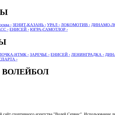
БЫ
ква ›
ЗЕНИТ-КАЗАНЬ ›
УРАЛ ›
ЛОКОМОТИВ ›
ДИНАМО-ЛО
СС ›
ЕНИСЕЙ ›
ЮГРА-САМОТЛОР ›
БЫ
ЛОЧКА-НТМК ›
ЗАРЕЧЬЕ ›
ЕНИСЕЙ ›
ЛЕНИНГРАДКА ›
ДИНА
СПАРТА ›
 ВОЛЕЙБОЛ
ый сайт спортивного агентства "Волей Сервис". Использование 