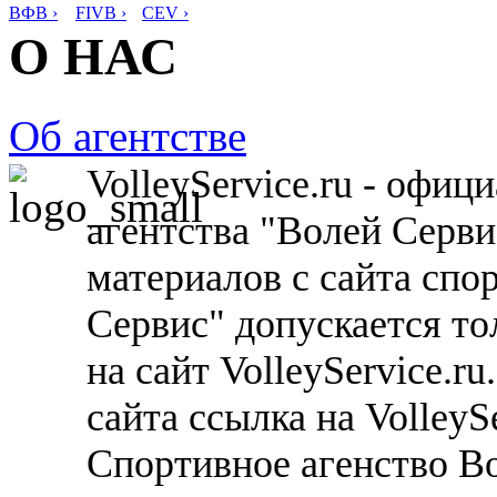
ВФВ ›
FIVB ›
CEV ›
О НАС
Об агентстве
VolleyService.ru - офи
агентства "Волей Серв
материалов с сайта спо
Сервис" допускается то
на сайт VolleyService.r
сайта ссылка на VolleyS
Спортивное агенство В