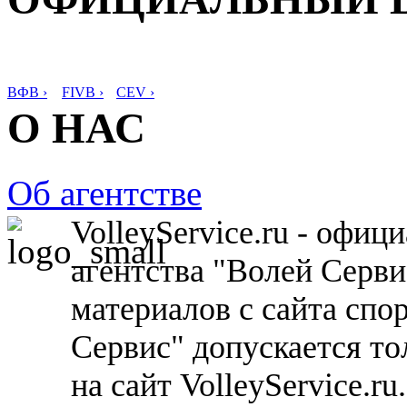
ВФВ ›
FIVB ›
CEV ›
О НАС
Об агентстве
VolleyService.ru - офи
агентства "Волей Серв
материалов с сайта спо
Сервис" допускается то
на сайт VolleyService.r