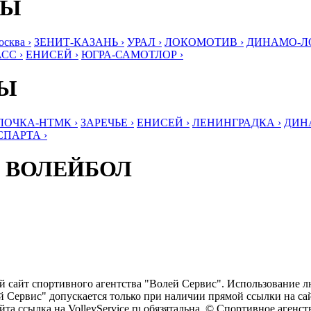
БЫ
ква ›
ЗЕНИТ-КАЗАНЬ ›
УРАЛ ›
ЛОКОМОТИВ ›
ДИНАМО-ЛО
СС ›
ЕНИСЕЙ ›
ЮГРА-САМОТЛОР ›
БЫ
ЛОЧКА-НТМК ›
ЗАРЕЧЬЕ ›
ЕНИСЕЙ ›
ЛЕНИНГРАДКА ›
ДИНА
СПАРТА ›
 ВОЛЕЙБОЛ
ый сайт спортивного агентства "Волей Сервис". Использование 
 Сервис" допускается только при наличии прямой ссылки на сайт
та ссылка на VolleyService.ru обязятальна. © Спортивное агенс