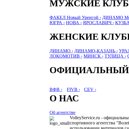
МУЖСКИЕ КЛУ
ФАКЕЛ Новый Уренгой ›
ДИНАМО Мос
ЮГРА ›
НОВА ›
ЯРОСЛАВИЧ ›
КУЗБА
ЖЕНСКИЕ КЛУ
ДИНАМО ›
ДИНАМО-КАЗАНЬ ›
УРА
ЛОКОМОТИВ ›
МИНСК ›
ТУЛИЦА ›
ОФИЦИАЛЬНЫЙ
ВФВ ›
FIVB ›
CEV ›
О НАС
Об агентстве
VolleyService.ru - официальн
спортивного агентства "Волей
использовании материалов сай