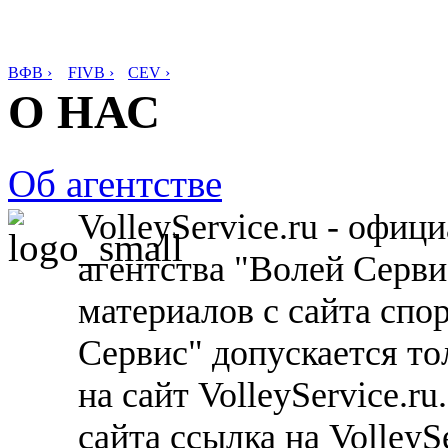
ВФВ ›
FIVB ›
CEV ›
О НАС
Об агентстве
VolleyService.ru - офи
агентства "Волей Серв
материалов с сайта спо
Сервис" допускается то
на сайт VolleyService.r
сайта ссылка на VolleyS