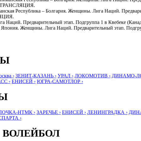
Я ТРАНСЛЯЦИЯ.
иканская Республика – Болгария. Женщины. Лига Наций. Предвар
ЯЦИЯ.
Лига Наций. Предварительный этап. Подгруппа 1 в Квебеке (
я – Япония. Женщины. Лига Наций. Предварительный этап. Подгр
БЫ
ква ›
ЗЕНИТ-КАЗАНЬ ›
УРАЛ ›
ЛОКОМОТИВ ›
ДИНАМО-ЛО
СС ›
ЕНИСЕЙ ›
ЮГРА-САМОТЛОР ›
БЫ
ЛОЧКА-НТМК ›
ЗАРЕЧЬЕ ›
ЕНИСЕЙ ›
ЛЕНИНГРАДКА ›
ДИНА
СПАРТА ›
 ВОЛЕЙБОЛ