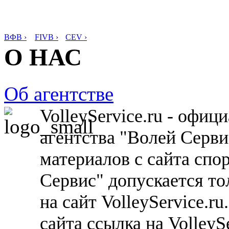
ВФВ ›
FIVB ›
CEV ›
О НАС
Об агентстве
VolleyService.ru - офи
агентства "Волей Серв
материалов с сайта спо
Сервис" допускается то
на сайт VolleyService.r
сайта ссылка на VolleyS