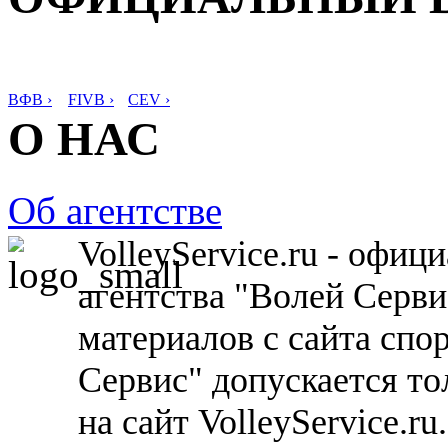
ВФВ ›
FIVB ›
CEV ›
О НАС
Об агентстве
VolleyService.ru - офи
агентства "Волей Серв
материалов с сайта спо
Сервис" допускается то
на сайт VolleyService.r