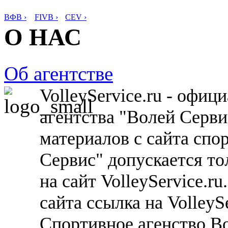
ВФВ ›
FIVB ›
CEV ›
О НАС
Об агентстве
VolleyService.ru - офи
агентства "Волей Серв
материалов с сайта спо
Сервис" допускается то
на сайт VolleyService.r
сайта ссылка на VolleyS
Спортивное агенство В