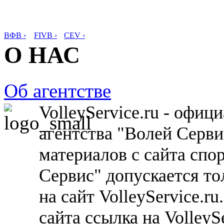
ВФВ ›
FIVB ›
CEV ›
О НАС
Об агентстве
VolleyService.ru - офи
агентства "Волей Серв
материалов с сайта спо
Сервис" допускается то
на сайт VolleyService.r
сайта ссылка на VolleyS