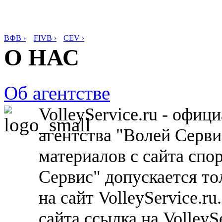
ВФВ ›
FIVB ›
CEV ›
О НАС
Об агентстве
VolleyService.ru - офи
агентства "Волей Серв
материалов с сайта спо
Сервис" допускается то
на сайт VolleyService.r
сайта ссылка на VolleyS