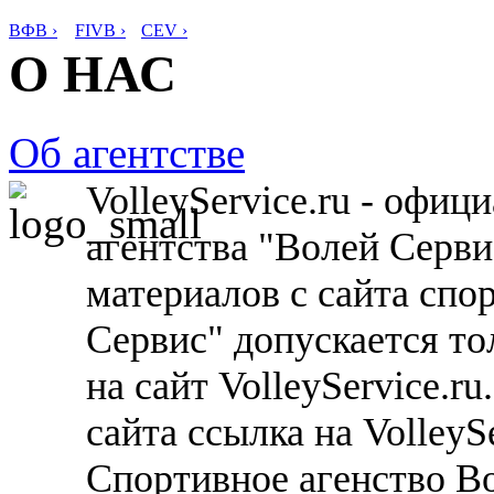
ВФВ ›
FIVB ›
CEV ›
О НАС
Об агентстве
VolleyService.ru - офи
агентства "Волей Серв
материалов с сайта спо
Сервис" допускается то
на сайт VolleyService.r
сайта ссылка на VolleyS
Спортивное агенство В