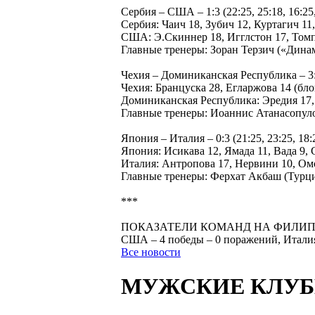
Сербия – США – 1:3 (22:25, 25:18, 16:25, 
Сербия: Чаич 18, Зубич 12, Куртагич 11
США: Э.Скиннер 18, Игглстон 17, Томп
Главные тренеры: Зоран Терзич («Дина
Чехия – Доминиканская Республика – 3:2 (
Чехия: Бранцуска 28, Егларжова 14 (бло
Доминиканская Республика: Эредия 17, 
Главные тренеры: Иоаннис Атанасопуло
Япония – Италия – 0:3 (21:25, 23:25, 18:2
Япония: Исикава 12, Ямада 11, Вада 9,
Италия: Антропова 17, Нервини 10, Ом
Главные тренеры: Ферхат Акбаш (Турци
***
ПОКАЗАТЕЛИ КОМАНД НА ФИЛИ
США – 4 победы – 0 поражений, Италия 
Все новости
МУЖСКИЕ КЛУ