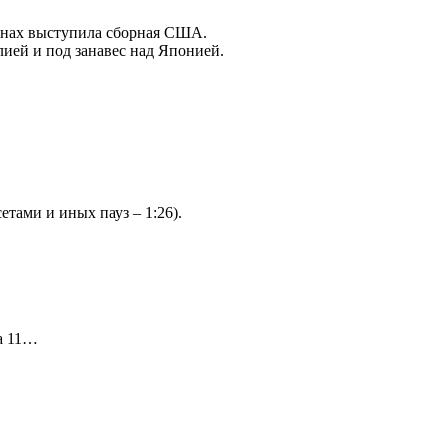
инах выступила сборная США.
ией и под занавес над Японией.
етами и иных пауз – 1:26).
иа 11…