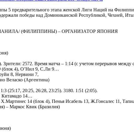
ппы 5 предварительного этапа женской Лиги Наций на Филипп
одержали победы над Доминиканской Республикой, Чехией, Итал
МАНИЛА/ (ФИЛИППИНЫ) – ОРГАНИЗАТОР ЯПОНИЯ
юня)
). Зрители: 2572. Время матча – 1:14 (с учетом перерывов между с
 (блок 4), О’Нил 9, С.Ли 9…
руйи 8, Нервини 7,
ио Веласко (Аргентина)
(25:17, 20:25, 26:28, 23:25). 3180. 1:51 (2:05).
4, Китамадо 14…
Х.Мартинес 14 (блок 4), Пенья Исабель 13, Ж.Гонсалес 11, Тап
я) – Маркос Квик (Бразилия)
июня)