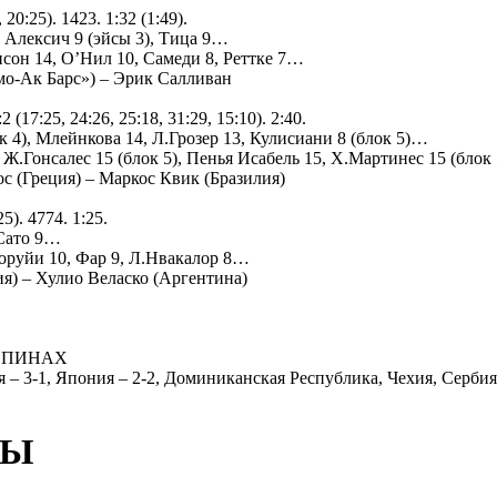
20:25). 1423. 1:32 (1:49).
, Алексич 9 (эйсы 3), Тица 9…
сон 14, О’Нил 10, Самеди 8, Реттке 7…
мо-Ак Барс») – Эрик Салливан
17:25, 24:26, 25:18, 31:29, 15:10). 2:40.
к 4), Млейнкова 14, Л.Грозер 13, Кулисиани 8 (блок 5)…
Ж.Гонсалес 15 (блок 5), Пенья Исабель 15, Х.Мартинес 15 (блок
с (Греция) – Маркос Квик (Бразилия)
5). 4774. 1:25.
 Сато 9…
оруйи 10, Фар 9, Л.Нвакалор 8…
я) – Хулио Веласко (Аргентина)
ППИНАХ
– 3-1, Япония – 2-2, Доминиканская Республика, Чехия, Сербия 
БЫ