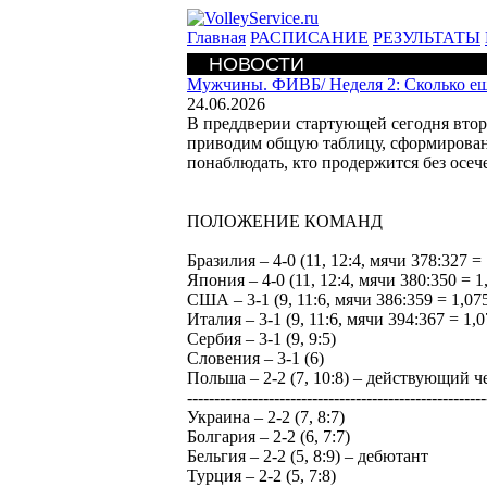
Главная
РАСПИСАНИЕ
РЕЗУЛЬТАТЫ
НОВОСТИ
Мужчины. ФИВБ/
Неделя 2: Сколько е
24.06.2026
В преддверии стартующей сегодня вто
приводим общую таблицу, сформированн
понаблюдать, кто продержится без осеч
ПОЛОЖЕНИЕ КОМАНД
Бразилия – 4-0 (11, 12:4, мячи 378:327 = 
Япония – 4-0 (11, 12:4, мячи 380:350 = 1
США – 3-1 (9, 11:6, мячи 386:359 = 1,07
Италия – 3-1 (9, 11:6, мячи 394:367 = 1,0
Сербия – 3-1 (9, 9:5)
Словения – 3-1 (6)
Польша – 2-2 (7, 10:8) – действующий 
-------------------------------------------------------
Украина – 2-2 (7, 8:7)
Болгария – 2-2 (6, 7:7)
Бельгия – 2-2 (5, 8:9) – дебютант
Турция – 2-2 (5, 7:8)