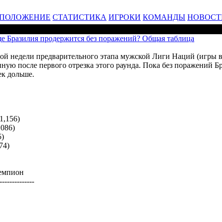
ПОЛОЖЕНИЕ
СТАТИСТИКА
ИГРОКИ
КОМАНДЫ
НОВОСТ
ще Бразилия продержится без поражений? Общая таблица
рой недели предварительного этапа мужской Лиги Наций (игры 
ую после первого отрезка этого раунда. Пока без поражений Б
ек дольше.
1,156)
,086)
5)
74)
чемпион
--------------