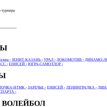
о турнира
--------------
БЫ
ква ›
ЗЕНИТ-КАЗАНЬ ›
УРАЛ ›
ЛОКОМОТИВ ›
ДИНАМО-ЛО
СС ›
ЕНИСЕЙ ›
ЮГРА-САМОТЛОР ›
БЫ
ЛОЧКА-НТМК ›
ЗАРЕЧЬЕ ›
ЕНИСЕЙ ›
ЛЕНИНГРАДКА ›
ДИНА
СПАРТА ›
 ВОЛЕЙБОЛ