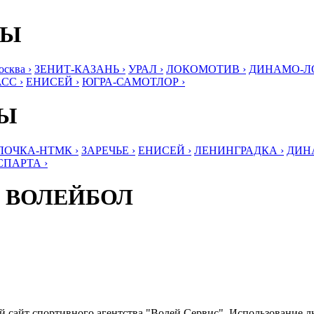
БЫ
ква ›
ЗЕНИТ-КАЗАНЬ ›
УРАЛ ›
ЛОКОМОТИВ ›
ДИНАМО-ЛО
СС ›
ЕНИСЕЙ ›
ЮГРА-САМОТЛОР ›
БЫ
ЛОЧКА-НТМК ›
ЗАРЕЧЬЕ ›
ЕНИСЕЙ ›
ЛЕНИНГРАДКА ›
ДИНА
СПАРТА ›
 ВОЛЕЙБОЛ
ый сайт спортивного агентства "Волей Сервис". Использование 