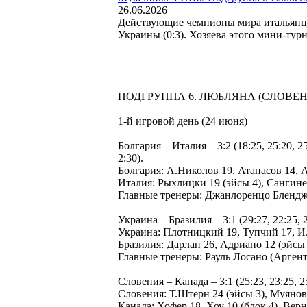
26.06.2026
Действующие чемпионы мира итальянцы 
Украины (0:3). Хозяева этого мини-турн
ПОДГРУППА 6. ЛЮБЛЯНА (СЛОВЕН
1-й игровой день (24 июня)
Болгария – Италия – 3:2 (18:25, 25:20, 
2:30).
Болгария: А.Николов 19, Атанасов 14, А
Италия: Рыхлицки 19 (эйсы 4), Сангине
Главные тренеры: Джанлоренцо Бленд
Украина – Бразилия – 3:1 (29:27, 22:25, 25
Украина: Плотницкий 19, Тупчий 17, И
Бразилия: Дарлан 26, Адриано 12 (эйсы
Главные тренеры: Рауль Лосано (Аргент
Словения – Канада – 3:1 (25:23, 23:25, 25:
Словения: Т.Штерн 24 (эйсы 3), Муянов
Канада: Хофер 18, Хоу 10 (блок 4), Ве