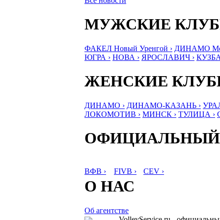
Все новости
МУЖСКИЕ КЛУ
ФАКЕЛ Новый Уренгой ›
ДИНАМО Мос
ЮГРА ›
НОВА ›
ЯРОСЛАВИЧ ›
КУЗБА
ЖЕНСКИЕ КЛУ
ДИНАМО ›
ДИНАМО-КАЗАНЬ ›
УРА
ЛОКОМОТИВ ›
МИНСК ›
ТУЛИЦА ›
ОФИЦИАЛЬНЫЙ
ВФВ ›
FIVB ›
CEV ›
О НАС
Об агентстве
VolleyService.ru - официальн