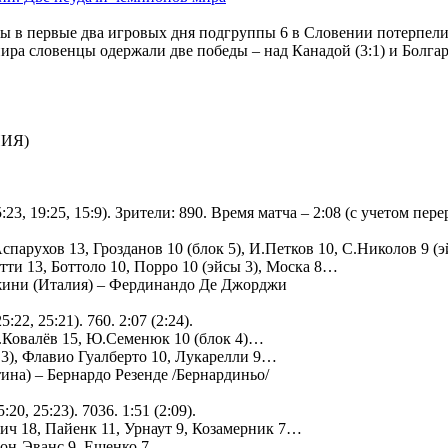
в первые два игровых дня подгруппы 6 в Словении потерпели п
ира словенцы одержали две победы – над Канадой (3:1) и Болгари
ИЯ)
25:23, 19:25, 15:9). Зрители: 890. Время матча – 2:08 (с учетом п
спарухов 13, Грозданов 10 (блок 5), И.Петков 10, С.Николов 9 (
тти 13, Боттоло 10, Порро 10 (эйсы 3), Моска 8…
жини (Италия) – Фердинандо Де Джорджи
:22, 25:21). 760. 2:07 (2:24).
.Ковалёв 15, Ю.Семенюк 10 (блок 4)…
 3), Флавио Гуалберто 10, Лукарелли 9…
ина) – Бернардо Резенде /Бернардиньо/
20, 25:23). 7036. 1:51 (2:09).
ич 18, Пайенк 11, Урнаут 9, Козамерник 7…
рнон-Эванс 9, Ешенко 7…