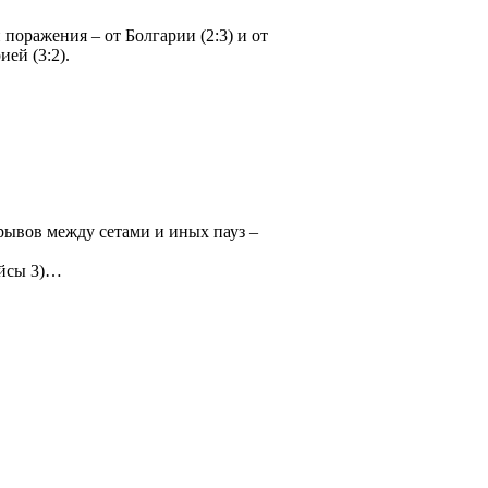
оражения – от Болгарии (2:3) и от
ей (3:2).
ерерывов между сетами и иных пауз –
эйсы 3)…