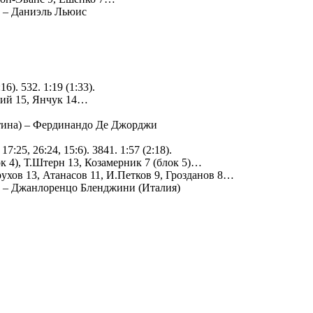
) – Даниэль Льюис
6). 532. 1:19 (1:33).
чий 15, Янчук 14…
нтина) – Фердинандо Де Джорджи
7:25, 26:24, 15:6). 3841. 1:57 (2:18).
 4), Т.Штерн 13, Козамерник 7 (блок 5)…
рухов 13, Атанасов 11, И.Петков 9, Грозданов 8…
) – Джанлоренцо Бленджини (Италия)