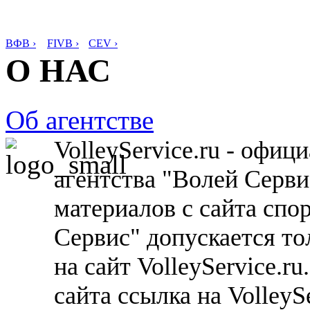
ВФВ ›
FIVB ›
CEV ›
О НАС
Об агентстве
VolleyService.ru - офи
агентства "Волей Серв
материалов с сайта спо
Сервис" допускается то
на сайт VolleyService.r
сайта ссылка на VolleyS