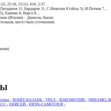
25, 25:18, 15:11). 610. 2:37.
 Грозданов 11, Бардаров 11, С.Николов 8 (эйсы 5), И.Петков 7…
 5), Ешенко 8, Варга 8…
ини (Италия) – Даниэль Льюис
тельная, могут быть уточнения)
июня)
БЫ
ква ›
ЗЕНИТ-КАЗАНЬ ›
УРАЛ ›
ЛОКОМОТИВ ›
ДИНАМО-ЛО
СС ›
ЕНИСЕЙ ›
ЮГРА-САМОТЛОР ›