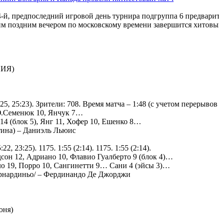
-й, предпоследний игровой день турнира подгруппа 6 предварит
им поздним вечером по московскому времени завершится хитовы
ИЯ)
8:25, 25:23). Зрители: 708. Время матча – 1:48 (с учетом перерыво
Ю.Семенюк 10, Янчук 7…
14 (блок 5), Янг 11, Хофер 10, Ешенко 8…
тина) – Даниэль Льюис
22, 23:25). 1175. 1:55 (2:14). 1175. 1:55 (2:14).
дсон 12, Адриано 10, Флавио Гуалберто 9 (блок 4)…
оло 19, Порро 10, Сангинетти 9… Сани 4 (эйсы 3)…
ернардиньо/ – Фердинандо Де Джорджи
юня)