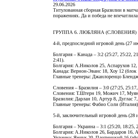
29.06.2026
Титулованная сборная Бразилии в матч
поражениях. Да и победа не впечатлила
ГРУППА 6. ЛЮБЛЯНА (СЛОВЕНИЯ)
4-й, предпоследний игровой день (27 и
Болгария – Канада – 3:2 (25:27, 25:22, 
2:41).
Болгария: А.Николов 25, Аспарухов 12,
Канада: Вернон-Эванс 18, Хоу 12 (блок
Главные тренеры: Джанлоренцо Блендж
Словения – Бразилия – 3:0 (27:25, 25:17, 
Словения: Т.Штерн 19, Можич 17, Муя
Бразилия: Дарлан 10, Артур 8, Дуглас 7
Главные тренеры: Фабио Соли (Италия) 
5-й, заключительный игровой день (28 
Болгария – Украина – 3:1 (25:20, 18:25, 25
Болгария: А.Николов 26, Бардаров 16, 
Украина: Янчук 20, Плотницкий 16 (эй