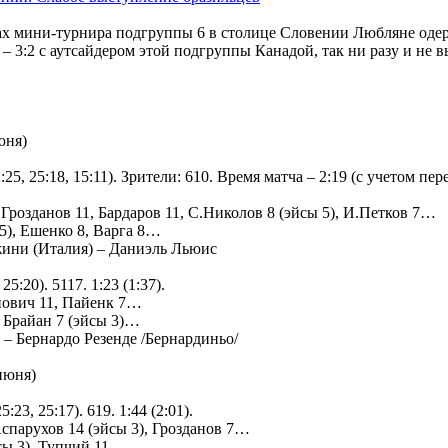
ах мини-турнира подгруппы 6 в столице Словении Любляне одер
 – 3:2 с аутсайдером этой подгруппы Канадой, так ни разу и не 
юня)
21:25, 25:18, 15:11). Зрители: 610. Время матча – 2:19 (с учетом 
 Грозданов 11, Бардаров 11, С.Николов 8 (эйсы 5), И.Петков 7…
 5), Ешенко 8, Варга 8…
ини (Италия) – Даниэль Льюис
25:20). 5117. 1:23 (1:37).
нович 11, Пайенк 7…
, Брайан 7 (эйсы 3)…
– Бернардо Резенде /Бернардиньо/
июня)
:23, 25:17). 619. 1:44 (2:01).
Аспарухов 14 (эйсы 3), Грозданов 7…
сы 3), Тупчий 11…