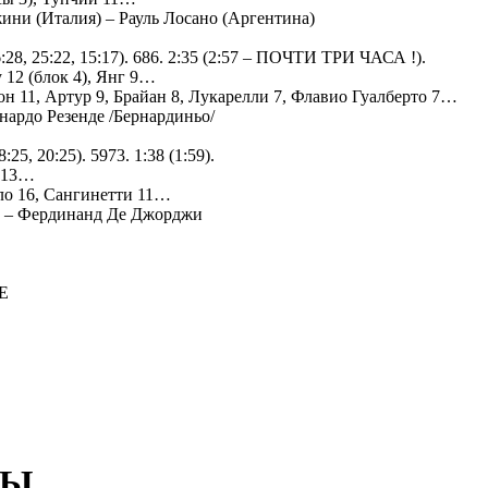
ни (Италия) – Рауль Лосано (Аргентина)
6:28, 25:22, 15:17). 686. 2:35 (2:57 – ПОЧТИ ТРИ ЧАСА !).
 12 (блок 4), Янг 9…
он 11, Артур 9, Брайан 8, Лукарелли 7, Флавио Гуалберто 7…
нардо Резенде /Бернардиньо/
25, 20:25). 5973. 1:38 (1:59).
н 13…
оло 16, Сангинетти 11…
) – Фердинанд Де Джорджи
Е
БЫ