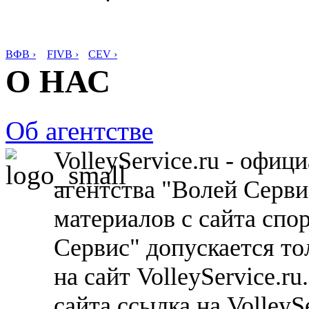
ВФВ ›
FIVB ›
CEV ›
О НАС
Об агентстве
VolleyService.ru - офи
агентства "Волей Серв
материалов с сайта спо
Сервис" допускается то
на сайт VolleyService.r
сайта ссылка на VolleyS