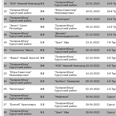
"Газпром-Югра"
14
"АСК" Нижний Новгород
3:1
22.01.2023
19-й Ту
Сургутский район
"Газпром-Югра"
"Югра-Самотлор"
15
3:0
18.01.2023
18-й Ту
Сургутский район
Нижневартовск
"Газпром-Югра"
16
0:3
"Белогорье"
08.01.2023
16-й Ту
Сургутский район
"Зенит" Санкт-
"Газпром-Югра"
17
3:0
29.12.2022
14-й Ту
Петербург
Сургутский район
"Газпром-Югра"
"Динамо"
18
2:3
21.12.2022
15-й Ту
Сургутский район
Ленинградксая обл.
"Газпром-Югра"
19
1:3
"Урал" Уфа
13.11.2022
7-й Тур
Сургутский район
"Газпром-Югра"
20
"Строитель" Минск
0:3
30.10.2022
6-й Тур
Сургутский район
"Газпром-Югра"
21
"Факел" Новый Уренгой
3:0
22.10.2022
5-й Тур
Сургутский район
"Газпром-Югра"
22
3:0
"АСК" Нижний Новгород
19.10.2022
4-й Тур
Сургутский район
"Югра-Самотлор"
"Газпром-Югра"
23
3:2
14.10.2022
3-й Тур
Нижневартовск
Сургутский район
"Газпром-Югра"
24
2:3
"Кузбасс" Кемерово
09.10.2022
2-й Тур
Сургутский район
"Газпром-Югра"
25
"Белогорье"
3:0
02.10.2022
1-й Тур
Сургутский район
"Газпром-Югра"
26
3:1
"Нефтяник"
30.04.2022
Сургут
Сургутский район
"Газпром-Югра"
27
"Енисей" Красноярск
1:3
29.04.2022
Сургут
Сургутский район
"Газпром-Югра"
28
3:1
"Урал" Уфа
28.04.2022
Сургут
Сургутский район