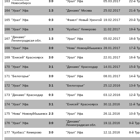
163
3:0
"Урал" Уфа
05.03.2017
22-й Ту
Новосибирск
164
"Урал" Уфа
1:3
"Динамо" Москва
25.02.2017
21-й Ту
165
"Урал" Уфа
0:3
"Факел" Новый Уренгой
19.02.2017
20-й Ту
166
"Урал" Уфа
1:3
"Кузбасс" Кемерово
11.02.2017
19-й Ту
"Динамо"
167
1:3
"Урал" Уфа
05.02.2017
18-й Ту
Ленинградксая обл.
168
"Урал" Уфа
3:0
"Нова" Новокуйбышевск
28.01.2017
17-й Ту
169
"Енисей" Красноярск
3:0
"Урал" Уфа
22.01.2017
16-й Ту
170
"Урал" Уфа
3:1
"Динамо" Краснодар
14.01.2017
15-й Ту
171
"Белогорье"
3:0
"Урал" Уфа
08.01.2017
14-й Ту
172
"Урал" Уфа
3:1
"Белогорье"
25.12.2016
13-й Ту
173
"Динамо" Краснодар
0:3
"Урал" Уфа
03.12.2016
12-й Ту
174
"Урал" Уфа
3:1
"Енисей" Красноярск
30.11.2016
11-й Ту
175
"Нова" Новокуйбышевск
2:3
"Урал" Уфа
26.11.2016
10-й Ту
"Динамо"
176
"Урал" Уфа
3:0
19.11.2016
9-й Тур
Ленинградксая обл.
177
"Кузбасс" Кемерово
3:0
"Урал" Уфа
12.11.2016
8-й Тур