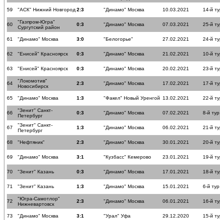
59
"АСК" Нижний Новгород
2:3
"Динамо" Москва
10.03.2021
14-й ту
"Газпром-Югра"
60
0:3
"Динамо" Москва
07.03.2021
25-й ту
Сургутский район
61
"Динамо" Москва
3:0
"Белогорье"
27.02.2021
24-й ту
62
"Енисей" Красноярск
0:3
"Динамо" Москва
21.02.2021
10-й ту
63
"Енисей" Красноярск
0:3
"Динамо" Москва
20.02.2021
23-й ту
"Локомотив"
64
2:3
"Динамо" Москва
17.02.2021
17-й ту
Новосибирск
65
"Динамо" Москва
1:3
"Факел" Новый Уренгой
13.02.2021
22-й ту
"Зенит" Санкт-
66
0:3
"Динамо" Москва
07.02.2021
8-й тур
Петербург
"Зенит" Санкт-
67
1:3
"Динамо" Москва
06.02.2021
21-й ту
Петербург
68
"Нефтяник"
2:3
"Динамо" Москва
30.01.2021
20-й ту
69
"Динамо" Москва
3:1
"Кузбасс" Кемерово
23.01.2021
19-й ту
70
"Зенит" Казань
0:3
"Динамо" Москва
17.01.2021
18-й ту
71
"Зенит" Казань
1:3
"Динамо" Москва
15.01.2021
6-й тур
"Югра-Самотлор"
72
2:3
"Динамо" Москва
06.01.2021
16-й ту
Нижневартовск
73
"Динамо" Москва
3:1
"Урал" Уфа
29.12.2020
15-й ту