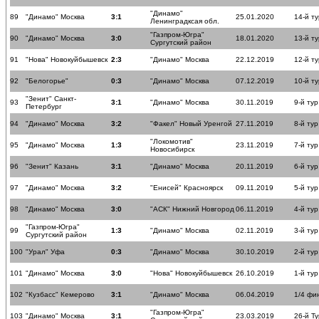
"Динамо"
89
"Динамо" Москва
3:1
25.01.2020
14-й ту
Ленинградксая обл.
"Газпром-Югра"
90
"Динамо" Москва
3:0
18.01.2020
13-й ту
Сургутский район
91
"Нова" Новокуйбышевск
2:3
"Динамо" Москва
22.12.2019
12-й ту
92
"Белогорье"
0:3
"Динамо" Москва
07.12.2019
10-й ту
"Зенит" Санкт-
93
3:1
"Динамо" Москва
30.11.2019
9-й тур
Петербург
94
"Динамо" Москва
3:2
"Факел" Новый Уренгой
27.11.2019
8-й тур
"Локомотив"
95
"Динамо" Москва
1:3
23.11.2019
7-й тур
Новосибирск
96
"Зенит" Казань
3:1
"Динамо" Москва
20.11.2019
6-й тур
97
"Динамо" Москва
3:2
"Енисей" Красноярск
09.11.2019
5-й тур
98
"Динамо" Москва
3:0
"АСК" Нижний Новгород
06.11.2019
4-й тур
"Газпром-Югра"
99
1:3
"Динамо" Москва
02.11.2019
3-й тур
Сургутский район
100
"Урал" Уфа
0:3
"Динамо" Москва
30.10.2019
2-й тур
101
"Динамо" Москва
3:0
"Нова" Новокуйбышевск
26.10.2019
1-й тур
102
"Кузбасс" Кемерово
3:1
"Динамо" Москва
06.04.2019
1/4 фи
"Газпром-Югра"
103
"Динамо" Москва
3:1
23.03.2019
26-й Ту