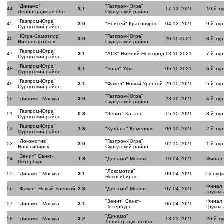
"Динамо"
"Газпром-Югра"
44
3:1
17.12.2021
10-й ту
Ленинградксая обл.
Сургутский район
"Газпром-Югра"
45
3:0
"Енисей" Красноярск
04.12.2021
9-й тур
Сургутский район
"Югра-Самотлор"
"Газпром-Югра"
46
3:0
20.11.2021
8-й тур
Нижневартовск
Сургутский район
"Газпром-Югра"
47
3:1
"АСК" Нижний Новгород
13.11.2021
7-й тур
Сургутский район
"Газпром-Югра"
48
3:1
"Урал" Уфа
05.11.2021
6-й тур
Сургутский район
"Газпром-Югра"
49
3:1
"Факел" Новый Уренгой
29.10.2021
5-й тур
Сургутский район
"Газпром-Югра"
50
"Динамо" Москва
3:0
23.10.2021
4-й тур
Сургутский район
"Газпром-Югра"
51
0:3
"Зенит" Казань
15.10.2021
3-й тур
Сургутский район
"Газпром-Югра"
52
1:3
"Кузбасс" Кемерово
09.10.2021
2-й тур
Сургутский район
"Локомотив"
"Газпром-Югра"
53
3:0
02.10.2021
1-й тур
Новосибирск
Сургутский район
"Зенит" Санкт-
54
1:3
"Динамо" Москва
10.04.2021
Финал
Петербург
"Локомотив"
55
"Динамо" Москва
3:1
09.04.2021
Полуф
Новосибирск
Финал
56
"Факел" Новый Уренгой
2:3
"Динамо" Москва
07.04.2021
Группа
"Зенит" Санкт-
Финал
57
"Динамо" Москва
3:1
06.04.2021
Петербург
Группа
"Динамо"
58
"Динамо" Москва
3:2
13.03.2021
26-й ту
Ленинградксая обл.