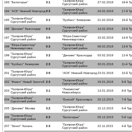
"Газпром-Югра"
193
"Белогорье"
3:1
27.02.2016
18-й Ту
Сургутский район
"Газпром-Югра"
194
"АСК" Нижний Новгород
0:3
24.02.2016
17-й Ту
Сургутский район
"Газпром-Югра"
195
3:1
"Кузбасс" Кемерово
21.02.2016
16-й Ту
Сургутский район
"Газпром-Югра"
196
"Динамо" Краснодар
0:3
14.02.2016
15-й Ту
Сургутский район
"Газпром-Югра"
"Югра-Самотлор"
197
3:0
10.02.2016
14-й Ту
Сургутский район
Нижневартовск
"Югра-Самотлор"
"Газпром-Югра"
198
0:3
06.02.2016
13-й Ту
Нижневартовск
Сургутский район
"Газпром-Югра"
199
3:2
"Динамо" Краснодар
03.02.2016
12-й Ту
Сургутский район
"Газпром-Югра"
200
"Кузбасс" Кемерово
2:3
30.01.2016
11-й Ту
Сургутский район
"Газпром-Югра"
201
3:0
"АСК" Нижний Новгород
23.01.2016
10-й Ту
Сургутский район
"Газпром-Югра"
202
"Факел" Новый Уренгой
2:3
16.01.2016
9-й Тур
Сургутский район
"Газпром-Югра"
"Локомотив"
203
3:1
13.01.2016
8-й Тур
Сургутский район
Новосибирск
"Газпром-Югра"
204
3:0
"Енисей" Красноярск
20.12.2015
7-й Тур
Сургутский район
"Газпром-Югра"
205
"Динамо" Москва
3:2
10.12.2015
6-й Тур
Сургутский район
"Газпром-Югра"
206
0:3
"Белогорье"
05.12.2015
5-й тур
Сургутский район
"Газпром-Югра"
207
"Зенит" Казань
2:3
22.11.2015
4-й Тур
Сургутский район