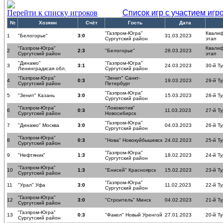
Перейти к списку игроков
Список игр с участием игр
№
Хозяин
Счёт
Гость
Дата
"Газпром-Югра"
Квали
1
"Белогорье"
3:0
31.03.2023
Сургутский район
этап
"Газпром-Югра"
Квали
2
2:3
"Белогорье"
28.03.2023
Сургутский район
этап
"Динамо"
"Газпром-Югра"
3
3:1
24.03.2023
30-й Ту
Ленинградксая обл.
Сургутский район
"Газпром-Югра"
"Зенит" Санкт-
4
0:3
19.03.2023
29-й Ту
Сургутский район
Петербург
"Газпром-Югра"
5
"Зенит" Казань
3:0
15.03.2023
28-й Ту
Сургутский район
"Газпром-Югра"
"Локомотив"
6
0:3
11.03.2023
27-й Ту
Сургутский район
Новосибирск
"Газпром-Югра"
7
"Динамо" Москва
3:0
04.03.2023
26-й Ту
Сургутский район
"Газпром-Югра"
8
0:3
"Нова" Новокуйбышевск
24.02.2023
25-й Ту
Сургутский район
"Газпром-Югра"
9
"Нефтяник"
1:3
18.02.2023
24-й Ту
Сургутский район
"Газпром-Югра"
10
1:3
"Енисей" Красноярск
15.02.2023
23-й Ту
Сургутский район
"Газпром-Югра"
11
"Урал" Уфа
3:0
11.02.2023
22-й Ту
Сургутский район
"Газпром-Югра"
12
3:0
"Строитель" Минск
04.02.2023
21-й Ту
Сургутский район
"Газпром-Югра"
13
0:3
"Факел" Новый Уренгой
27.01.2023
20-й Ту
Сургутский район