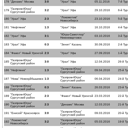
178
"Динамо" Москва
3:0
"Урал" Уфа
05.11.2016
7-й Тур
"Газпром-Югра"
179
3:2
"Урал" Уфа
29.10.2016
6-й Тур
Сургутский район
"Локомотив"
180
"Урал" Уфа
2:3
23.10.2016
5-й Тур
Новосибирск
181
"Нефтяник"
1:3
"Урал" Уфа
16.10.2016
4-й Тур
"Югра-Самотлор"
182
"Урал" Уфа
3:1
03.10.2016
3-й Тур
Нижневартовск
183
"Урал" Уфа
0:3
"Зенит" Казань
30.09.2016
2-й Тур
184
"Факел" Новый Уренгой
2:3
"Урал" Уфа
27.09.2016
1-й Тур
"Газпром-Югра"
185
3:0
"Урал" Уфа
12.04.2016
26-й Ту
Сургутский район
"Газпром-Югра"
186
"Нефтяник"
1:3
09.04.2016
25-й Ту
Сургутский район
"Газпром-Югра"
187
"Нова" Новокуйбышевск
1:3
06.04.2016
24-й Ту
Сургутский район
"Газпром-Югра"
188
0:3
"Зенит" Казань
26.03.2016
23-й Ту
Сургутский район
"Газпром-Югра"
189
2:3
"Факел" Новый Уренгой
23.03.2016
22-й Ту
Сургутский район
"Газпром-Югра"
190
2:3
"Динамо" Москва
12.03.2016
21-й Ту
Сургутский район
"Газпром-Югра"
191
"Енисей" Красноярск
3:0
09.03.2016
20-й Ту
Сургутский район
"Локомотив"
"Газпром-Югра"
192
3:2
05.03.2016
19-й Ту
Новосибирск
Сургутский район