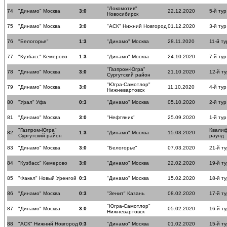
"Локомотив"
74
"Динамо" Москва
3:0
22.12.2020
5-й тур
Новосибирск
75
"Динамо" Москва
3:0
"АСК" Нижний Новгород
01.12.2020
3-й тур
76
"Белогорье"
1:3
"Динамо" Москва
28.11.2020
11-й ту
77
"Кузбасс" Кемерово
1:3
"Динамо" Москва
24.10.2020
7-й тур
"Газпром-Югра"
78
"Динамо" Москва
3:0
21.10.2020
12-й ту
Сургутский район
"Югра-Самотлор"
79
"Динамо" Москва
3:0
11.10.2020
4-й тур
Нижневартовск
80
"Урал" Уфа
0:3
"Динамо" Москва
05.10.2020
2-й тур
81
"Динамо" Москва
3:0
"Нефтяник"
25.09.2020
1-й тур
"Газпром-Югра"
Квали
82
1:3
"Динамо" Москва
15.03.2020
Сургутский район
раунд
83
"Динамо" Москва
3:0
"Белогорье"
07.03.2020
21-й ту
84
"Кузбасс" Кемерово
3:0
"Динамо" Москва
22.02.2020
19-й ту
85
"Факел" Новый Уренгой
0:3
"Динамо" Москва
15.02.2020
18-й ту
86
"Динамо" Москва
0:3
"Зенит" Казань
08.02.2020
17-й ту
"Югра-Самотлор"
87
"Динамо" Москва
3:0
05.02.2020
16-й ту
Нижневартовск
88
"АСК" Нижний Новгород
0:3
"Динамо" Москва
01.02.2020
15-й ту