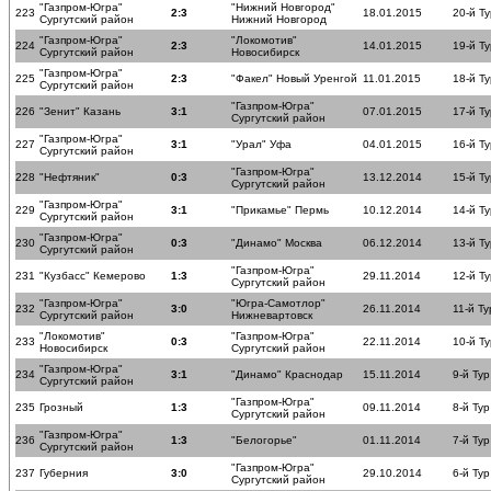
"Газпром-Югра"
"Нижний Новгород"
223
2:3
18.01.2015
20-й Ту
Сургутский район
Нижний Новгород
"Газпром-Югра"
"Локомотив"
224
2:3
14.01.2015
19-й Ту
Сургутский район
Новосибирск
"Газпром-Югра"
225
2:3
"Факел" Новый Уренгой
11.01.2015
18-й Ту
Сургутский район
"Газпром-Югра"
226
"Зенит" Казань
3:1
07.01.2015
17-й Ту
Сургутский район
"Газпром-Югра"
227
3:1
"Урал" Уфа
04.01.2015
16-й Ту
Сургутский район
"Газпром-Югра"
228
"Нефтяник"
0:3
13.12.2014
15-й Ту
Сургутский район
"Газпром-Югра"
229
3:1
"Прикамье" Пермь
10.12.2014
14-й Ту
Сургутский район
"Газпром-Югра"
230
0:3
"Динамо" Москва
06.12.2014
13-й Ту
Сургутский район
"Газпром-Югра"
231
"Кузбасс" Кемерово
1:3
29.11.2014
12-й Ту
Сургутский район
"Газпром-Югра"
"Югра-Самотлор"
232
3:0
26.11.2014
11-й Ту
Сургутский район
Нижневартовск
"Локомотив"
"Газпром-Югра"
233
0:3
22.11.2014
10-й Ту
Новосибирск
Сургутский район
"Газпром-Югра"
234
3:1
"Динамо" Краснодар
15.11.2014
9-й Тур
Сургутский район
"Газпром-Югра"
235
Грозный
1:3
09.11.2014
8-й Тур
Сургутский район
"Газпром-Югра"
236
1:3
"Белогорье"
01.11.2014
7-й Тур
Сургутский район
"Газпром-Югра"
237
Губерния
3:0
29.10.2014
6-й Тур
Сургутский район