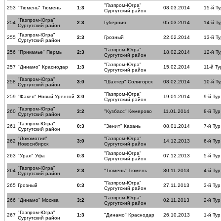
"Газпром-Югра"
253
"Тюмень" Тюмень
1:3
08.03.2014
15-й Ту
Сургутский район
"Газпром-Югра"
254
2:3
Губерния
05.03.2014
14-й Ту
Сургутский район
"Газпром-Югра"
255
2:3
Грозный
22.02.2014
13-й Ту
Сургутский район
"Газпром-Югра"
256
"Прикамье" Пермь
2:3
18.02.2014
12-й Ту
Сургутский район
"Газпром-Югра"
257
"Динамо" Краснодар
1:3
15.02.2014
11-й Ту
Сургутский район
"Газпром-Югра"
258
3:0
"Шахтер" Солигорск
08.02.2014
10-й Ту
Сургутский район
"Газпром-Югра"
259
"Факел" Новый Уренгой
3:0
19.01.2014
9-й Тур
Сургутский район
"Газпром-Югра"
260
3:2
"Кузбасс" Кемерово
11.01.2014
8-й Тур
Сургутский район
"Газпром-Югра"
261
0:3
"Зенит" Казань
08.01.2014
7-й Тур
Сургутский район
"Локомотив"
"Газпром-Югра"
262
3:0
14.12.2013
6-й Тур
Новосибирск
Сургутский район
"Газпром-Югра"
263
"Урал" Уфа
0:3
07.12.2013
5-й Тур
Сургутский район
"Газпром-Югра"
264
2:3
"Тюмень" Тюмень
30.11.2013
4-й Тур
Сургутский район
"Газпром-Югра"
265
Грозный
0:3
27.11.2013
3-й Тур
Сургутский район
"Газпром-Югра"
266
"Динамо" Москва
3:2
02.11.2013
2-й Тур
Сургутский район
"Газпром-Югра"
267
1:3
"Динамо" Краснодар
26.10.2013
1-й Тур
Сургутский район