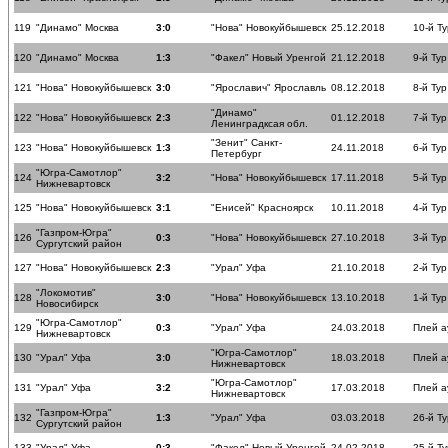
119
"Динамо" Москва
3:0
"Нова" Новокуйбышевск
25.12.2018
10-й Ту
120
"Динамо" Москва
1:3
"Факел" Новый Уренгой
21.12.2018
9-й Тур
121
"Нова" Новокуйбышевск
3:0
"Ярославич" Ярославль
08.12.2018
8-й Тур
"Динамо"
122
"Нова" Новокуйбышевск
2:3
01.12.2018
7-й Тур
Ленинградксая обл.
"Зенит" Санкт-
123
"Нова" Новокуйбышевск
1:3
24.11.2018
6-й Тур
Петербург
"Югра-Самотлор"
124
3:2
"Нова" Новокуйбышевск
17.11.2018
5-й Тур
Нижневартовск
125
"Нова" Новокуйбышевск
3:1
"Енисей" Красноярск
10.11.2018
4-й Тур
"Газпром-Югра"
126
0:3
"Нова" Новокуйбышевск
27.10.2018
3-й Тур
Сургутский район
127
"Нова" Новокуйбышевск
2:3
"Урал" Уфа
21.10.2018
2-й Тур
"Локомотив"
128
3:0
"Нова" Новокуйбышевск
13.10.2018
1-й Тур
Новосибирск
"Югра-Самотлор"
129
0:3
"Урал" Уфа
24.03.2018
Плей а
Нижневартовск
"Югра-Самотлор"
130
"Урал" Уфа
3:0
18.03.2018
Плей а
Нижневартовск
"Югра-Самотлор"
131
"Урал" Уфа
3:2
17.03.2018
Плей а
Нижневартовск
"Газпром-Югра"
132
1:3
"Урал" Уфа
03.03.2018
26-й Ту
Сургутский район
133
"Урал" Уфа
0:3
"Факел" Новый Уренгой
24.02.2018
25-й Ту