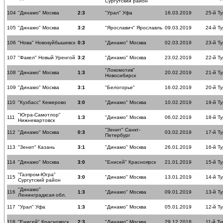
Сургутский район
104
"Динамо" Москва
2:3
"Урал" Уфа
16.03.2019
25-й Ту
105
"Динамо" Москва
3:2
"Ярославич" Ярославль
09.03.2019
24-й Ту
106
"Нова" Новокуйбышевск
0:3
"Динамо" Москва
02.03.2019
23-й Ту
107
"Факел" Новый Уренгой
3:2
"Динамо" Москва
23.02.2019
22-й Ту
"Локомотив"
108
"Динамо" Москва
1:3
20.02.2019
21-й Ту
Новосибирск
109
"Динамо" Москва
3:1
"Белогорье"
16.02.2019
20-й Ту
110
"Кузбасс" Кемерово
3:0
"Динамо" Москва
10.02.2019
19-й Ту
"Югра-Самотлор"
111
1:3
"Динамо" Москва
06.02.2019
18-й Ту
Нижневартовск
"Зенит" Санкт-
112
"Динамо" Москва
0:3
03.02.2019
17-й Ту
Петербург
113
"Зенит" Казань
3:1
"Динамо" Москва
26.01.2019
16-й Ту
114
"Динамо" Москва
3:0
"Енисей" Красноярск
21.01.2019
15-й Ту
"Газпром-Югра"
115
3:0
"Динамо" Москва
13.01.2019
14-й Ту
Сургутский район
"Динамо"
116
1:3
"Динамо" Москва
09.01.2019
13-й Ту
Ленинградксая обл.
117
"Урал" Уфа
1:3
"Динамо" Москва
05.01.2019
12-й Ту
118
"Енисей" Красноярск
2:3
"Динамо" Москва
29.12.2018
11-й Ту