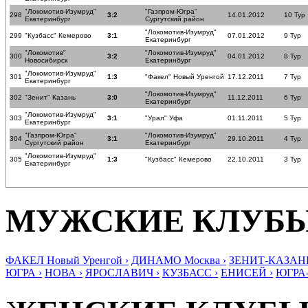
"Локомотив-Изумруд"
"Газпром-Югра"
298
3:2
14.01.2012
10 Тур
Екатеринбург
Сургутский район
"Локомотив-Изумруд"
299
"Кузбасс" Кемерово
3:1
07.01.2012
9 Тур
Екатеринбург
"Локомотив"
"Локомотив-Изумруд"
300
3:2
04.01.2012
8 Тур
Новосибирск
Екатеринбург
"Локомотив-Изумруд"
301
1:3
"Факел" Новый Уренгой
17.12.2011
7 Тур
Екатеринбург
"Локомотив-Изумруд"
302
"Зенит" Казань
3:0
11.12.2011
6 Тур
Екатеринбург
"Локомотив-Изумруд"
303
3:1
"Урал" Уфа
01.11.2011
5 Тур
Екатеринбург
"Газпром-Югра"
"Локомотив-Изумруд"
304
3:1
29.10.2011
4 Тур
Сургутский район
Екатеринбург
"Локомотив-Изумруд"
305
1:3
"Кузбасс" Кемерово
22.10.2011
3 Тур
Екатеринбург
МУЖСКИЕ КЛУБ
ФАКЕЛ Новый Уренгой ›
ДИНАМО Москва ›
ЗЕНИТ-КАЗАНЬ
ЮГРА ›
НОВА ›
ЯРОСЛАВИЧ ›
КУЗБАСС ›
ЕНИСЕЙ ›
ЮГРА