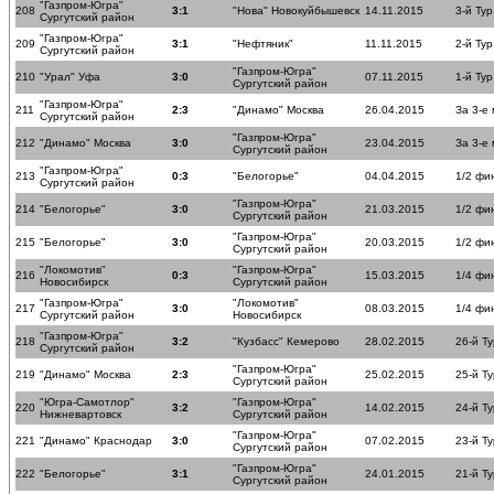
"Газпром-Югра"
208
3:1
"Нова" Новокуйбышевск
14.11.2015
3-й Тур
Сургутский район
"Газпром-Югра"
209
3:1
"Нефтяник"
11.11.2015
2-й Тур
Сургутский район
"Газпром-Югра"
210
"Урал" Уфа
3:0
07.11.2015
1-й Тур
Сургутский район
"Газпром-Югра"
211
2:3
"Динамо" Москва
26.04.2015
За 3-е
Сургутский район
"Газпром-Югра"
212
"Динамо" Москва
3:0
23.04.2015
За 3-е
Сургутский район
"Газпром-Югра"
213
0:3
"Белогорье"
04.04.2015
1/2 фи
Сургутский район
"Газпром-Югра"
214
"Белогорье"
3:0
21.03.2015
1/2 фи
Сургутский район
"Газпром-Югра"
215
"Белогорье"
3:0
20.03.2015
1/2 фи
Сургутский район
"Локомотив"
"Газпром-Югра"
216
0:3
15.03.2015
1/4 фи
Новосибирск
Сургутский район
"Газпром-Югра"
"Локомотив"
217
3:0
08.03.2015
1/4 фи
Сургутский район
Новосибирск
"Газпром-Югра"
218
3:2
"Кузбасс" Кемерово
28.02.2015
26-й Ту
Сургутский район
"Газпром-Югра"
219
"Динамо" Москва
2:3
25.02.2015
25-й Ту
Сургутский район
"Югра-Самотлор"
"Газпром-Югра"
220
3:2
14.02.2015
24-й Ту
Нижневартовск
Сургутский район
"Газпром-Югра"
221
"Динамо" Краснодар
3:0
07.02.2015
23-й Ту
Сургутский район
"Газпром-Югра"
222
"Белогорье"
3:1
24.01.2015
21-й Ту
Сургутский район