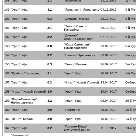
148
"Урал" Уфа
1:3
"Белогорье"
15.11.2017
11-й Ту
149
"Урал" Уфа
3:1
"Ярославич" Ярославль
04.11.2017
9-й Тур
150
"Урал" Уфа
0:3
"Динамо" Москва
28.10.2017
8-й Тур
"Зенит" Санкт-
151
"Урал" Уфа
3:1
20.10.2017
7-й Тур
Петербург
"Динамо"
152
"Урал" Уфа
3:2
07.10.2017
6-й Тур
Ленинградксая обл.
"Югра-Самотлор"
153
"Урал" Уфа
3:0
30.09.2017
5-й Тур
Нижневартовск
154
"Урал" Уфа
3:2
"Енисей" Красноярск
23.09.2017
3-й Тур
155
"Урал" Уфа
0:3
"Зенит" Казань
16.09.2017
2-й Тур
156
"Кузбасс" Кемерово
3:1
"Урал" Уфа
10.09.2017
1-й Тур
157
"Урал" Уфа
0:3
"Факел" Новый Уренгой
23.04.2017
Отборо
158
"Факел" Новый Уренгой
3:0
"Урал" Уфа
20.04.2017
Отборо
"Югра-Самотлор"
159
3:2
"Урал" Уфа
08.04.2017
26-й Ту
Нижневартовск
160
"Урал" Уфа
3:0
"Нефтяник"
25.03.2017
25-й Ту
161
"Зенит" Казань
3:0
"Урал" Уфа
18.03.2017
24-й Ту
"Газпром-Югра"
162
"Урал" Уфа
3:2
11.03.2017
23-й Ту
Сургутский район
"Локомотив"