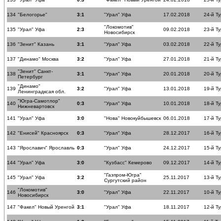
134
"Белогорье"
3:1
"Урал" Уфа
17.02.2018
24-й Ту
"Локомотив"
135
"Урал" Уфа
2:3
09.02.2018
23-й Ту
Новосибирск
136
"Зенит" Казань
3:1
"Урал" Уфа
03.02.2018
22-й Ту
137
"Динамо" Москва
3:2
"Урал" Уфа
27.01.2018
21-й Ту
"Зенит" Санкт-
138
3:1
"Урал" Уфа
20.01.2018
20-й Ту
Петербург
"Динамо"
139
3:2
"Урал" Уфа
13.01.2018
19-й Ту
Ленинградксая обл.
"Югра-Самотлор"
140
0:3
"Урал" Уфа
10.01.2018
18-й Ту
Нижневартовск
141
"Урал" Уфа
3:0
"Нова" Новокуйбышевск
06.01.2018
17-й Ту
142
"Енисей" Красноярск
0:3
"Урал" Уфа
28.12.2017
16-й Ту
143
"Ярославич" Ярославль
0:3
"Урал" Уфа
24.12.2017
15-й Ту
144
"Урал" Уфа
3:0
"Кузбасс" Кемерово
09.12.2017
14-й Ту
"Газпром-Югра"
145
"Урал" Уфа
3:2
25.11.2017
13-й Ту
Сургутский район
"Локомотив"
146
3:0
"Урал" Уфа
22.11.2017
10-й Ту
Новосибирск
147
"Факел" Новый Уренгой
3:1
"Урал" Уфа
18.11.2017
12-й Ту