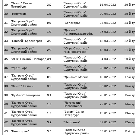
"Зенит" Санкт-
"Газпром-Югра"
29
3:0
16.04.2022
26-й ту
Петербург
Сургутский район
"Газпром-Югра"
30
"Нефтяник"
1:3
09.04.2022
25-й ту
Сургутский район
"Газпром-Югра"
31
0:3
"Белогорье"
03.04.2022
24-й ту
Сургутский район
"Газпром-Югра"
"Динамо"
32
1:3
25.03.2022
23-й ту
Сургутский район
Ленинградксая обл.
"Газпром-Югра"
33
"Енисей" Красноярск
3:0
18.03.2022
22-й ту
Сургутский район
"Газпром-Югра"
"Югра-Самотлор"
34
2:3
13.03.2022
21-й ту
Сургутский район
Нижневартовск
"Газпром-Югра"
35
"АСК" Нижний Новгород
3:1
04.03.2022
20-й ту
Сургутский район
"Газпром-Югра"
36
"Урал" Уфа
2:3
28.02.2022
19-й ту
Сургутский район
"Газпром-Югра"
37
0:3
"Динамо" Москва
13.02.2022
17-й ту
Сургутский район
"Газпром-Югра"
38
"Зенит" Казань
3:0
06.02.2022
16-й ту
Сургутский район
"Газпром-Югра"
39
"Кузбасс" Кемерово
3:1
28.01.2022
15-й ту
Сургутский район
"Газпром-Югра"
"Локомотив"
40
1:3
22.01.2022
14-й ту
Сургутский район
Новосибирск
"Газпром-Югра"
"Зенит" Санкт-
41
1:3
15.01.2022
13-й ту
Сургутский район
Петербург
"Газпром-Югра"
42
3:2
"Нефтяник"
07.01.2022
12-й ту
Сургутский район
"Газпром-Югра"
43
"Белогорье"
3:0
03.01.2022
11-й ту
Сургутский район