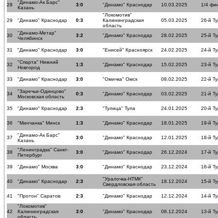
"Динамо-Ак Барс"
28
3:0
"Динамо" Краснодар
10.03.2025
1/4 фи
Казань
"Локомотив"
29
"Динамо" Краснодар
0:3
Калининградская
05.03.2025
26-й Ту
область
"Динамо-Метар"
30
3:2
"Динамо" Краснодар
28.02.2025
25-й Ту
Челябинск
31
"Динамо" Краснодар
3:0
"Енисей" Красноярск
24.02.2025
24-й Ту
"Спарта" Нижний
32
1:3
"Динамо" Краснодар
15.02.2025
23-й Ту
Новгород
33
"Динамо" Краснодар
3:0
"Омичка" Омск
08.02.2025
22-й Ту
"Заречье-Одинцово"
34
0:3
"Динамо" Краснодар
03.02.2025
21-й Ту
Московская область
35
"Динамо" Краснодар
2:3
"Тулица" Тула
24.01.2025
20-й Ту
36
"Минчанка" Минск
1:3
"Динамо" Краснодар
18.01.2025
19-й Ту
"Динамо-Ак Барс"
37
3:0
"Динамо" Краснодар
12.01.2025
18-й Ту
Казань
"Ленинградка" Санкт-
38
3:0
"Динамо" Краснодар
26.12.2024
17-й Ту
Петербург
39
"Динамо" Москва
3:0
"Динамо" Краснодар
23.12.2024
16-й Ту
"Уралочка-НТМК"
40
"Динамо" Краснодар
2:3
18.12.2024
15-й Ту
Свердловская область
41
"Протон" Саратов
2:3
"Динамо" Краснодар
12.12.2024
14-й Ту
"Локомотив"
42
Калининградская
3:0
"Динамо" Краснодар
08.12.2024
13-й Ту
область