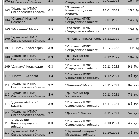
102
1:3
20.01.2023
16-й Ту
Московская область
Свердловская область
"Локомотив"
"Уралочка-НТМК"
103
0:3
Калининградская
15.01.2023
15-й Ту
Свердловская область
область
"Спарта" Нижний
"Уралочка-НТМК"
104
0:3
06.01.2023
14-й Ту
Новгород
Свердловская область
"Уралочка-НТМК"
105
"Минчанка" Минск
2:3
28.12.2022
13-й Ту
Свердловская область
"Уралочка-НТМК"
106
2:3
"Липецк" Липецкая обл.
24.12.2022
12-й Ту
Свердловская область
"Уралочка-НТМК"
107
"Енисей" Красноярск
3:0
11.12.2022
11-й Ту
Свердловская область
"Уралочка-НТМК"
"Динамо-Метар"
108
0:3
02.12.2022
10-й Ту
Свердловская область
Челябинск
"Уралочка-НТМК"
109
"Динамо" Краснодар
0:3
25.11.2022
9-й Тур
Свердловская область
"Уралочка-НТМК"
110
"Протон" Саратов
1:3
04.12.2021
9-й тур
Свердловская область
"Уралочка-НТМК"
111
3:2
"Минчанка" Минск
28.11.2021
8-й тур
Свердловская область
"Уралочка-НТМК"
"Динамо-Метар"
112
3:0
20.11.2021
7-й тур
Свердловская область
Челябинск
"Динамо-Ак Барс"
"Уралочка-НТМК"
113
3:0
13.11.2021
6-й тур
Казань
Свердловская область
"Уралочка-НТМК"
114
3:2
"Динамо" Москва
07.11.2021
5-й тур
Свердловская область
"Локомотив"
"Уралочка-НТМК"
115
Калининградская
3:0
30.10.2021
4-й тур
Свердловская область
область
"Уралочка-НТМК"
"Заречье-Одинцово"
116
3:0
16.10.2021
3-й тур
Свердловская область
Московская область