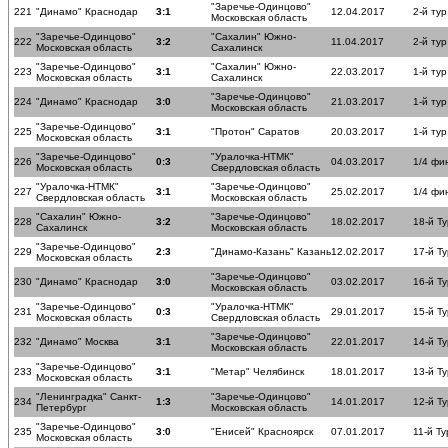
"Заречье-Одинцово"
221
"Динамо" Краснодар
3:1
12.04.2017
2-й ту
Московская область
"Заречье-Одинцово"
"Сахалин" Южно-
222
3:2
11.04.2017
2-й ту
Московская область
Сахалинск
"Заречье-Одинцово"
"Сахалин" Южно-
223
3:1
22.03.2017
1-й ту
Московская область
Сахалинск
"Заречье-Одинцово"
224
"Динамо" Краснодар
3:0
21.03.2017
1-й ту
Московская область
"Заречье-Одинцово"
225
3:1
"Протон" Саратов
20.03.2017
1-й ту
Московская область
"Заречье-Одинцово"
"Уралочка-НТМК"
226
0:3
04.03.2017
1/4 фи
Московская область
Свердловская область
"Уралочка-НТМК"
"Заречье-Одинцово"
227
3:1
25.02.2017
1/4 фи
Свердловская область
Московская область
"Сахалин" Южно-
"Заречье-Одинцово"
228
3:2
18.02.2017
18-й Ту
Сахалинск
Московская область
"Заречье-Одинцово"
229
2:3
"Динамо-Казань" Казань
12.02.2017
17-й Ту
Московская область
"Заречье-Одинцово"
230
"Динамо" Краснодар
3:0
03.02.2017
16-й Ту
Московская область
"Заречье-Одинцово"
"Уралочка-НТМК"
231
0:3
29.01.2017
15-й Ту
Московская область
Свердловская область
"Заречье-Одинцово"
232
"Динамо" Москва
3:1
22.01.2017
14-й Ту
Московская область
"Заречье-Одинцово"
233
3:1
"Метар" Челябинск
18.01.2017
13-й Ту
Московская область
"Ленинградка" Санкт-
"Заречье-Одинцово"
234
1:3
14.01.2017
12-й Ту
Петербург
Московская область
"Заречье-Одинцово"
235
3:0
"Енисей" Красноярск
07.01.2017
11-й Ту
Московская область