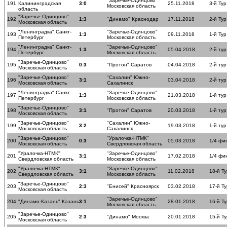
"Заречье-Одинцово"
191
Калининградская
3:0
25.11.2018
3-й Тур
Московская область
область
"Заречье-Одинцово"
192
1:3
"Динамо" Краснодар
17.11.2018
2-й Тур
Московская область
"Ленинградка" Санкт-
"Заречье-Одинцово"
193
1:3
09.11.2018
1-й Тур
Петербург
Московская область
"Ленинградка" Санкт-
"Заречье-Одинцово"
194
1:3
05.04.2018
2-й ту
Петербург
Московская область
"Заречье-Одинцово"
195
0:3
"Протон" Саратов
04.04.2018
2-й ту
Московская область
"Заречье-Одинцово"
"Сахалин" Южно-
196
3:1
03.04.2018
2-й ту
Московская область
Сахалинск
"Ленинградка" Санкт-
"Заречье-Одинцово"
197
1:3
21.03.2018
1-й ту
Петербург
Московская область
"Заречье-Одинцово"
198
3:1
"Протон" Саратов
20.03.2018
1-й ту
Московская область
"Заречье-Одинцово"
"Сахалин" Южно-
199
3:2
19.03.2018
1-й ту
Московская область
Сахалинск
"Заречье-Одинцово"
"Уралочка-НТМК"
200
0:3
05.03.2018
1/4 фи
Московская область
Свердловская область
"Уралочка-НТМК"
"Заречье-Одинцово"
201
3:1
17.02.2018
1/4 фи
Свердловская область
Московская область
"Уралочка-НТМК"
"Заречье-Одинцово"
202
3:1
11.02.2018
18-й Ту
Свердловская область
Московская область
"Заречье-Одинцово"
203
2:3
"Енисей" Красноярск
03.02.2018
17-й Ту
Московская область
"Заречье-Одинцово"
204
"Динамо-Казань" Казань
3:1
28.01.2018
16-й Ту
Московская область
"Заречье-Одинцово"
205
2:3
"Динамо" Москва
20.01.2018
15-й Ту
Московская область