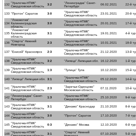
"Уралочка-НТМК"
"Ленинградка" Санкт-
132
3:2
06.02.2021
22-й ту
Свердловская область
Петербург
"Уралочка-НТМК"
133
"Протон" Саратов
3:0
23.01.2021
20-й ту
Свердловская область
"Локомотив"
"Уралочка-НТМК"
134
Калининградская
3:0
20.01.2021
17-й ту
Свердловская область
область
"Локомотив"
"Уралочка-НТМК"
135
Калининградская
3:1
19.01.2021
4-й тур
Свердловская область
область
"Спарта" Нижний
"Уралочка-НТМК"
136
2:3
10.01.2021
18-й ту
Новгород
Свердловская область
"Уралочка-НТМК"
137
"Енисей" Красноярск
2:3
21.12.2020
13-й ту
Свердловская область
"Уралочка-НТМК"
138
3:2
"Липецк" Липецкая обл.
16.12.2020
1-й тур
Свердловская область
"Уралочка-НТМК"
139
1:3
"Тулица" Тула
10.12.2020
15-й ту
Свердловская область
"Уралочка-НТМК"
140
"Липецк" Липецкая обл.
3:1
05.12.2020
14-й ту
Свердловская область
"Уралочка-НТМК"
"Заречье-Одинцово"
141
2:3
07.11.2020
10-й ту
Свердловская область
Московская область
"Ленинградка" Санкт-
"Уралочка-НТМК"
142
1:3
25.10.2020
9-й тур
Петербург
Свердловская область
"Уралочка-НТМК"
143
3:1
"Динамо" Краснодар
21.10.2020
8-й тур
Свердловская область
"Уралочка-НТМК"
144
3:0
"Протон" Саратов
17.10.2020
7-й тур
Свердловская область
"Уралочка-НТМК"
145
0:3
"Динамо" Москва
12.10.2020
6-й тур
Свердловская область
"Уралочка-НТМК"
"Спарта" Нижний
146
3:1
07.10.2020
5-й тур
Свердловская область
Новгород