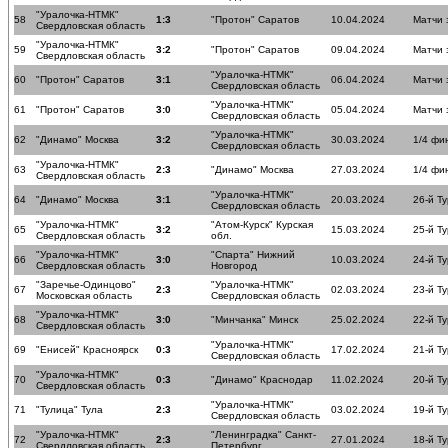
"Уралочка-НТМК"
58
1:3
"Протон" Саратов
10.04.2024
Матчи 
Свердловская область
"Уралочка-НТМК"
59
3:2
"Протон" Саратов
09.04.2024
Матчи 
Свердловская область
"Уралочка-НТМК"
60
"Протон" Саратов
3:1
06.04.2024
Матчи 
Свердловская область
"Уралочка-НТМК"
61
"Протон" Саратов
3:0
05.04.2024
Матчи 
Свердловская область
"Уралочка-НТМК"
62
"Динамо" Москва
3:2
30.03.2024
1/4 фи
Свердловская область
"Уралочка-НТМК"
63
2:3
"Динамо" Москва
27.03.2024
1/4 фи
Свердловская область
"Уралочка-НТМК"
64
"Динамо" Москва
3:1
20.03.2024
26-й Ту
Свердловская область
"Уралочка-НТМК"
"Атом-Курск" Курская
65
3:2
15.03.2024
25-й Ту
Свердловская область
обл.
"Уралочка-НТМК"
"Спарта" Нижний
66
3:0
10.03.2024
24-й Ту
Свердловская область
Новгород
"Заречье-Одинцово"
"Уралочка-НТМК"
67
2:3
02.03.2024
23-й Ту
Московская область
Свердловская область
"Уралочка-НТМК"
68
3:0
"Минчанка" Минск
25.02.2024
22-й Ту
Свердловская область
"Уралочка-НТМК"
69
"Енисей" Красноярск
0:3
17.02.2024
21-й Ту
Свердловская область
"Уралочка-НТМК"
70
0:3
"Динамо" Краснодар
11.02.2024
20-й Ту
Свердловская область
"Уралочка-НТМК"
71
"Тулица" Тула
2:3
03.02.2024
19-й Ту
Свердловская область
"Уралочка-НТМК"
"Ленинградка" Санкт-
72
2:3
27.01.2024
18-й Ту
Свердловская область
Петербург