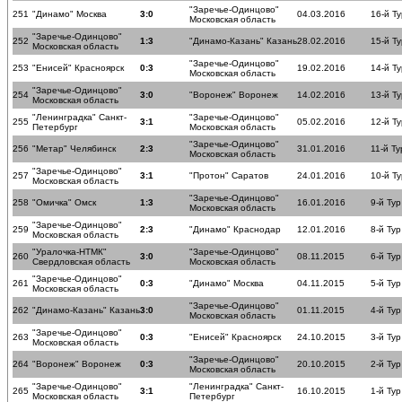
"Заречье-Одинцово"
251
"Динамо" Москва
3:0
04.03.2016
16-й Ту
Московская область
"Заречье-Одинцово"
252
1:3
"Динамо-Казань" Казань
28.02.2016
15-й Ту
Московская область
"Заречье-Одинцово"
253
"Енисей" Красноярск
0:3
19.02.2016
14-й Ту
Московская область
"Заречье-Одинцово"
254
3:0
"Воронеж" Воронеж
14.02.2016
13-й Ту
Московская область
"Ленинградка" Санкт-
"Заречье-Одинцово"
255
3:1
05.02.2016
12-й Ту
Петербург
Московская область
"Заречье-Одинцово"
256
"Метар" Челябинск
2:3
31.01.2016
11-й Ту
Московская область
"Заречье-Одинцово"
257
3:1
"Протон" Саратов
24.01.2016
10-й Ту
Московская область
"Заречье-Одинцово"
258
"Омичка" Омск
1:3
16.01.2016
9-й Тур
Московская область
"Заречье-Одинцово"
259
2:3
"Динамо" Краснодар
12.01.2016
8-й Тур
Московская область
"Уралочка-НТМК"
"Заречье-Одинцово"
260
3:0
08.11.2015
6-й Тур
Свердловская область
Московская область
"Заречье-Одинцово"
261
0:3
"Динамо" Москва
04.11.2015
5-й Тур
Московская область
"Заречье-Одинцово"
262
"Динамо-Казань" Казань
3:0
01.11.2015
4-й Тур
Московская область
"Заречье-Одинцово"
263
0:3
"Енисей" Красноярск
24.10.2015
3-й Тур
Московская область
"Заречье-Одинцово"
264
"Воронеж" Воронеж
0:3
20.10.2015
2-й Тур
Московская область
"Заречье-Одинцово"
"Ленинградка" Санкт-
265
3:1
16.10.2015
1-й Тур
Московская область
Петербург