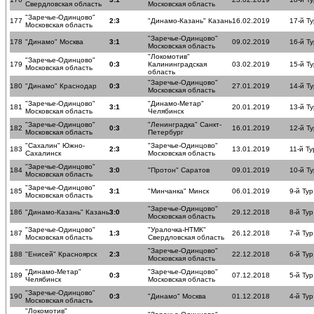
Свердловская область
Московская область
"Заречье-Одинцово"
177
2:3
"Динамо-Казань" Казань
16.02.2019
17-й Ту
Московская область
"Заречье-Одинцово"
178
"Динамо" Москва
3:1
09.02.2019
16-й Ту
Московская область
"Локомотив"
"Заречье-Одинцово"
179
0:3
Калининградская
03.02.2019
15-й Ту
Московская область
область
"Заречье-Одинцово"
180
"Динамо" Краснодар
0:3
27.01.2019
14-й Ту
Московская область
"Заречье-Одинцово"
"Динамо-Метар"
181
3:1
20.01.2019
13-й Ту
Московская область
Челябинск
"Заречье-Одинцово"
"Ленинградка" Санкт-
182
0:3
16.01.2019
12-й Ту
Московская область
Петербург
"Сахалин" Южно-
"Заречье-Одинцово"
183
2:3
13.01.2019
11-й Ту
Сахалинск
Московская область
"Заречье-Одинцово"
184
3:0
"Протон" Саратов
09.01.2019
10-й Ту
Московская область
"Заречье-Одинцово"
185
3:1
"Минчанка" Минск
06.01.2019
9-й Тур
Московская область
"Заречье-Одинцово"
186
"Динамо-Казань" Казань
3:0
29.12.2018
8-й Тур
Московская область
"Заречье-Одинцово"
"Уралочка-НТМК"
187
1:3
26.12.2018
7-й Тур
Московская область
Свердловская область
"Заречье-Одинцово"
188
"Енисей" Красноярск
2:3
22.12.2018
6-й Тур
Московская область
"Динамо-Метар"
"Заречье-Одинцово"
189
0:3
07.12.2018
5-й Тур
Челябинск
Московская область
"Заречье-Одинцово"
190
0:3
"Динамо" Москва
01.12.2018
4-й Тур
Московская область
"Локомотив"