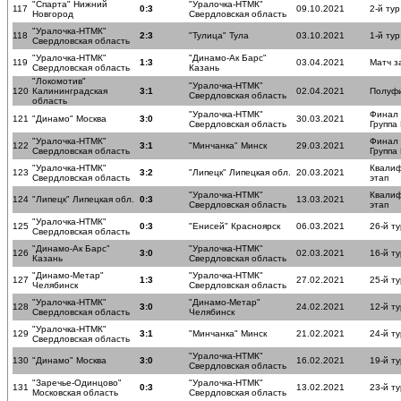
"Спарта" Нижний
"Уралочка-НТМК"
117
0:3
09.10.2021
2-й тур
Новгород
Свердловская область
"Уралочка-НТМК"
118
2:3
"Тулица" Тула
03.10.2021
1-й тур
Свердловская область
"Уралочка-НТМК"
"Динамо-Ак Барс"
119
1:3
03.04.2021
Матч з
Свердловская область
Казань
"Локомотив"
"Уралочка-НТМК"
120
Калининградская
3:1
02.04.2021
Полуф
Свердловская область
область
"Уралочка-НТМК"
Финал
121
"Динамо" Москва
3:0
30.03.2021
Свердловская область
Группа
"Уралочка-НТМК"
Финал
122
3:1
"Минчанка" Минск
29.03.2021
Свердловская область
Группа
"Уралочка-НТМК"
Квали
123
3:2
"Липецк" Липецкая обл.
20.03.2021
Свердловская область
этап
"Уралочка-НТМК"
Квали
124
"Липецк" Липецкая обл.
0:3
13.03.2021
Свердловская область
этап
"Уралочка-НТМК"
125
0:3
"Енисей" Красноярск
06.03.2021
26-й ту
Свердловская область
"Динамо-Ак Барс"
"Уралочка-НТМК"
126
3:0
02.03.2021
16-й ту
Казань
Свердловская область
"Динамо-Метар"
"Уралочка-НТМК"
127
1:3
27.02.2021
25-й ту
Челябинск
Свердловская область
"Уралочка-НТМК"
"Динамо-Метар"
128
3:0
24.02.2021
12-й ту
Свердловская область
Челябинск
"Уралочка-НТМК"
129
3:1
"Минчанка" Минск
21.02.2021
24-й ту
Свердловская область
"Уралочка-НТМК"
130
"Динамо" Москва
3:0
16.02.2021
19-й ту
Свердловская область
"Заречье-Одинцово"
"Уралочка-НТМК"
131
0:3
13.02.2021
23-й ту
Московская область
Свердловская область