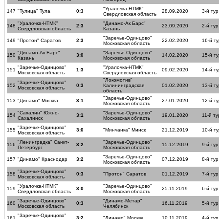
"Уралочка-НТМК"
147
"Тулица" Тула
0:3
28.09.2020
3-й тур
Свердловская область
"Уралочка-НТМК"
"Динамо-Ак Барс"
148
2:3
23.09.2020
2-й тур
Свердловская область
Казань
"Заречье-Одинцово"
149
"Протон" Саратов
2:3
22.02.2020
16-й ту
Московская область
"Динамо-Ак Барс"
"Заречье-Одинцово"
150
3:0
14.02.2020
15-й ту
Казань
Московская область
"Заречье-Одинцово"
"Уралочка-НТМК"
151
1:3
09.02.2020
14-й ту
Московская область
Свердловская область
"Локомотив"
"Заречье-Одинцово"
152
0:3
Калининградская
01.02.2020
13-й ту
Московская область
область
"Заречье-Одинцово"
153
"Динамо" Москва
3:1
27.01.2020
12-й ту
Московская область
"Сахалин" Южно-
"Заречье-Одинцово"
154
3:1
19.01.2020
11-й ту
Сахалинск
Московская область
"Заречье-Одинцово"
155
3:0
"Минчанка" Минск
21.12.2019
10-й ту
Московская область
"Ленинградка" Санкт-
"Заречье-Одинцово"
156
3:2
15.12.2019
9-й тур
Петербург
Московская область
"Заречье-Одинцово"
157
"Динамо" Краснодар
3:2
07.12.2019
8-й тур
Московская область
"Заречье-Одинцово"
158
0:3
"Протон" Саратов
01.12.2019
7-й тур
Московская область
"Уралочка-НТМК"
"Заречье-Одинцово"
159
3:0
25.11.2019
6-й тур
Свердловская область
Московская область
"Заречье-Одинцово"
"Динамо-Метар"
160
0:3
16.11.2019
5-й тур
Московская область
Челябинск
"Заречье-Одинцово"
161
3:2
"Динамо" Москва
10.11.2019
4-й тур