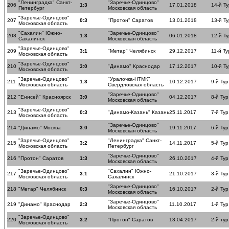
"Ленинградка" Санкт-
"Заречье-Одинцово"
206
1:3
17.01.2018
14-й Ту
Петербург
Московская область
"Заречье-Одинцово"
207
0:3
"Протон" Саратов
13.01.2018
13-й Ту
Московская область
"Сахалин" Южно-
"Заречье-Одинцово"
208
1:3
06.01.2018
12-й Ту
Сахалинск
Московская область
"Заречье-Одинцово"
209
3:1
"Метар" Челябинск
29.12.2017
11-й Ту
Московская область
"Заречье-Одинцово"
210
3:0
"Динамо" Краснодар
17.12.2017
10-й Ту
Московская область
"Заречье-Одинцово"
"Уралочка-НТМК"
211
1:3
10.12.2017
9-й Тур
Московская область
Свердловская область
"Заречье-Одинцово"
212
"Енисей" Красноярск
3:0
04.12.2017
8-й Тур
Московская область
"Заречье-Одинцово"
213
0:3
"Динамо-Казань" Казань
25.11.2017
7-й Тур
Московская область
"Заречье-Одинцово"
214
"Динамо" Москва
3:0
19.11.2017
6-й Тур
Московская область
"Заречье-Одинцово"
"Ленинградка" Санкт-
215
3:2
14.11.2017
5-й Тур
Московская область
Петербург
"Заречье-Одинцово"
216
"Протон" Саратов
1:3
26.10.2017
4-й Тур
Московская область
"Заречье-Одинцово"
"Сахалин" Южно-
217
3:1
21.10.2017
3-й Тур
Московская область
Сахалинск
"Заречье-Одинцово"
218
"Метар" Челябинск
0:3
16.10.2017
2-й Тур
Московская область
"Заречье-Одинцово"
219
"Динамо" Краснодар
2:3
11.10.2017
1-й Тур
Московская область
"Заречье-Одинцово"
220
3:2
"Протон" Саратов
13.04.2017
2-й ту
Московская область