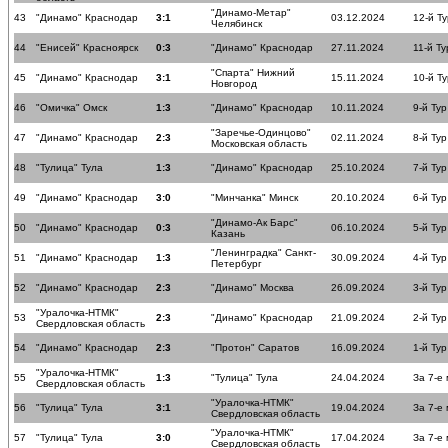
"Динамо-Метар"
43
"Динамо" Краснодар
3:1
03.12.2024
12-й Ту
Челябинск
44
"Енисей" Красноярск
0:3
"Динамо" Краснодар
27.11.2024
11-й Ту
"Спарта" Нижний
45
"Динамо" Краснодар
3:1
15.11.2024
10-й Ту
Новгород
46
"Омичка" Омск
1:3
"Динамо" Краснодар
10.11.2024
9-й Тур
"Заречье-Одинцово"
47
"Динамо" Краснодар
2:3
02.11.2024
8-й Тур
Московская область
48
"Тулица" Тула
1:3
"Динамо" Краснодар
25.10.2024
7-й Тур
49
"Динамо" Краснодар
3:0
"Минчанка" Минск
20.10.2024
6-й Тур
"Динамо-Ак Барс"
50
"Динамо" Краснодар
0:3
06.10.2024
5-й Тур
Казань
"Ленинградка" Санкт-
51
"Динамо" Краснодар
1:3
30.09.2024
4-й Тур
Петербург
52
"Динамо" Краснодар
2:3
"Динамо" Москва
26.09.2024
3-й Тур
"Уралочка-НТМК"
53
2:3
"Динамо" Краснодар
21.09.2024
2-й Тур
Свердловская область
54
"Динамо" Краснодар
2:3
"Протон" Саратов
16.09.2024
1-й Тур
"Уралочка-НТМК"
55
1:3
"Тулица" Тула
24.04.2024
За 7-е
Свердловская область
"Уралочка-НТМК"
56
"Тулица" Тула
3:1
19.04.2024
За 7-е
Свердловская область
"Уралочка-НТМК"
57
"Тулица" Тула
3:0
17.04.2024
За 7-е
Свердловская область