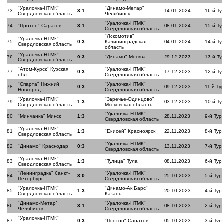
"Уралочка-НТМК"
"Динамо-Метар"
73
3:1
14.01.2024
16-й Ту
Свердловская область
Челябинск
"Уралочка-НТМК"
74
"Протон" Саратов
3:1
08.01.2024
15-й Ту
Свердловская область
"Локомотив"
"Уралочка-НТМК"
75
0:3
Калининградская
04.01.2024
14-й Ту
Свердловская область
область
"Уралочка-НТМК"
76
0:3
"Динамо" Москва
29.12.2023
13-й Ту
Свердловская область
"Атом-Курск" Курская
"Уралочка-НТМК"
77
0:3
17.12.2023
12-й Ту
обл.
Свердловская область
"Спарта" Нижний
"Уралочка-НТМК"
78
0:3
09.12.2023
11-й Ту
Новгород
Свердловская область
"Уралочка-НТМК"
"Заречье-Одинцово"
79
1:3
03.12.2023
10-й Ту
Свердловская область
Московская область
"Уралочка-НТМК"
80
"Минчанка" Минск
1:3
28.11.2023
9-й Тур
Свердловская область
"Уралочка-НТМК"
81
1:3
"Енисей" Красноярск
22.11.2023
8-й Тур
Свердловская область
"Уралочка-НТМК"
82
"Динамо" Краснодар
0:3
13.11.2023
7-й Тур
Свердловская область
"Уралочка-НТМК"
83
1:3
"Тулица" Тула
08.11.2023
6-й Тур
Свердловская область
"Ленинградка" Санкт-
"Уралочка-НТМК"
84
3:0
25.10.2023
5-й Тур
Петербург
Свердловская область
"Уралочка-НТМК"
"Динамо-Ак Барс"
85
1:3
20.10.2023
4-й Тур
Свердловская область
Казань
"Динамо-Метар"
"Уралочка-НТМК"
86
3:1
08.10.2023
2-й Тур
Челябинск
Свердловская область
"Уралочка-НТМК"
87
0:3
"Протон" Саратов
05.10.2023
3-й Тур