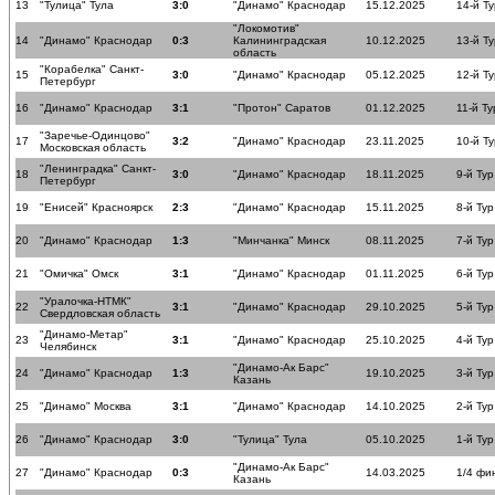
13
"Тулица" Тула
3:0
"Динамо" Краснодар
15.12.2025
14-й Ту
"Локомотив"
14
"Динамо" Краснодар
0:3
Калининградская
10.12.2025
13-й Ту
область
"Корабелка" Санкт-
15
3:0
"Динамо" Краснодар
05.12.2025
12-й Ту
Петербург
16
"Динамо" Краснодар
3:1
"Протон" Саратов
01.12.2025
11-й Ту
"Заречье-Одинцово"
17
3:2
"Динамо" Краснодар
23.11.2025
10-й Ту
Московская область
"Ленинградка" Санкт-
18
3:0
"Динамо" Краснодар
18.11.2025
9-й Тур
Петербург
19
"Енисей" Красноярск
2:3
"Динамо" Краснодар
15.11.2025
8-й Тур
20
"Динамо" Краснодар
1:3
"Минчанка" Минск
08.11.2025
7-й Тур
21
"Омичка" Омск
3:1
"Динамо" Краснодар
01.11.2025
6-й Тур
"Уралочка-НТМК"
22
3:1
"Динамо" Краснодар
29.10.2025
5-й Тур
Свердловская область
"Динамо-Метар"
23
3:1
"Динамо" Краснодар
25.10.2025
4-й Тур
Челябинск
"Динамо-Ак Барс"
24
"Динамо" Краснодар
1:3
19.10.2025
3-й Тур
Казань
25
"Динамо" Москва
3:1
"Динамо" Краснодар
14.10.2025
2-й Тур
26
"Динамо" Краснодар
3:0
"Тулица" Тула
05.10.2025
1-й Тур
"Динамо-Ак Барс"
27
"Динамо" Краснодар
0:3
14.03.2025
1/4 фи
Казань