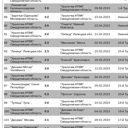
Свердловская область
"Локомотив"
"Уралочка-НТМК"
88
Калининградская
3:0
28.09.2023
1-й Тур
Свердловская область
область
"Заречье-Одинцово"
"Уралочка-НТМК"
89
3:2
23.04.2023
Нижний
Московская область
Свердловская область
"Уралочка-НТМК"
"Спарта" Нижний
90
3:0
22.04.2023
Нижний
Свердловская область
Новгород
"Уралочка-НТМК"
91
3:0
"Липецк" Липецкая обл.
21.04.2023
Нижний
Свердловская область
"Уралочка-НТМК"
92
2:3
"Минчанка" Минск
02.04.2023
26-й Ту
Свердловская область
"Уралочка-НТМК"
93
"Липецк" Липецкая обл.
2:3
25.03.2023
25-й Ту
Свердловская область
"Уралочка-НТМК"
94
2:3
"Енисей" Красноярск
19.03.2023
24-й Ту
Свердловская область
"Динамо-Метар"
"Уралочка-НТМК"
95
3:0
12.03.2023
23-й Ту
Челябинск
Свердловская область
"Уралочка-НТМК"
96
0:3
"Динамо" Краснодар
04.03.2023
22-й Ту
Свердловская область
"Ленинградка" Санкт-
"Уралочка-НТМК"
97
3:0
26.02.2023
21-й Ту
Петербург
Свердловская область
"Уралочка-НТМК"
98
0:3
"Протон" Саратов
19.02.2023
20-й Ту
Свердловская область
"Уралочка-НТМК"
99
"Тулица" Тула
3:0
10.02.2023
19-й Ту
Свердловская область
"Уралочка-НТМК"
"Динамо-Ак Барс"
100
0:3
04.02.2023
18-й Ту
Свердловская область
Казань
"Уралочка-НТМК"
101
"Динамо" Москва
3:1
29.01.2023
17-й Ту
Свердловская область
"Заречье-Одинцово"
"Уралочка-НТМК"