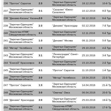
"Заречье-Одинцово"
236
"Протон" Саратов
2:3
18.12.2016
10-й Ту
Московская область
"Заречье-Одинцово"
"Сахалин" Южно-
237
3:1
10.12.2016
9-й Тур
Московская область
Сахалинск
"Заречье-Одинцово"
238
"Динамо-Казань" Казань
3:0
06.12.2016
8-й Тур
Московская область
"Заречье-Одинцово"
239
2:3
"Динамо" Краснодар
02.12.2016
7-й Тур
Московская область
"Уралочка-НТМК"
"Заречье-Одинцово"
240
3:1
12.11.2016
6-й Тур
Свердловская область
Московская область
"Заречье-Одинцово"
241
1:3
"Динамо" Москва
08.11.2016
5-й Тур
Московская область
"Заречье-Одинцово"
242
"Метар" Челябинск
1:3
29.10.2016
4-й Тур
Московская область
"Заречье-Одинцово"
"Ленинградка" Санкт-
243
3:1
25.10.2016
3-й Тур
Московская область
Петербург
"Заречье-Одинцово"
244
"Енисей" Красноярск
3:1
15.10.2016
2-й Тур
Московская область
"Заречье-Одинцово"
245
3:1
"Протон" Саратов
11.10.2016
1-й Тур
Московская область
"Заречье-Одинцово"
246
3:0
"Метар" Челябинск
18.04.2016
22-й Ту
Московская область
"Заречье-Одинцово"
247
"Протон" Саратов
1:3
14.04.2016
21-й Ту
Московская область
"Заречье-Одинцово"
248
3:0
"Омичка" Омск
06.04.2016
20-й Ту
Московская область
"Заречье-Одинцово"
249
"Динамо" Краснодар
3:0
25.03.2016
19-й Ту
Московская область
"Заречье-Одинцово"
"Уралочка-НТМК"
250
3:1
16.03.2016
17-й Ту
Московская область
Свердловская область