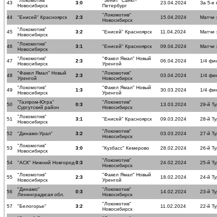
"Локомотив"
"Зенит" Санкт-
43
3:0
23.04.2024
За 5-е
Новосибирск
Петербург
"Локомотив"
44
"Енисей" Красноярск
2:3
15.04.2024
Матчи 
Новосибирск
"Локомотив"
45
3:2
"Енисей" Красноярск
11.04.2024
Матчи 
Новосибирск
"Локомотив"
46
3:1
"Енисей" Красноярск
09.04.2024
Матчи 
Новосибирск
"Локомотив"
"Факел Ямал" Новый
47
2:3
06.04.2024
1/4 фи
Новосибирск
Уренгой
"Факел Ямал" Новый
"Локомотив"
48
2:3
03.04.2024
1/4 фи
Уренгой
Новосибирск
"Локомотив"
"Факел Ямал" Новый
49
1:3
30.03.2024
1/4 фи
Новосибирск
Уренгой
"Газпром-Югра"
"Локомотив"
50
0:3
13.03.2024
29-й Ту
Сургутский район
Новосибирск
"Локомотив"
51
3:1
"Енисей" Красноярск
09.03.2024
28-й Ту
Новосибирск
"Локомотив"
52
"Динамо-Урал"
3:2
03.03.2024
27-й Ту
Новосибирск
"Локомотив"
53
3:0
"Кузбасс" Кемерово
28.02.2024
26-й Ту
Новосибирск
"Локомотив"
54
"АСК" Нижний Новгород
0:3
24.02.2024
25-й Ту
Новосибирск
"Локомотив"
"Факел Ямал" Новый
55
2:3
18.02.2024
24-й Ту
Новосибирск
Уренгой
"Динамо"
"Локомотив"
56
0:3
14.02.2024
23-й Ту
Ленинградксая обл.
Новосибирск
"Локомотив"
57
"Белогорье"
3:2
11.02.2024
22-й Ту
Новосибирск