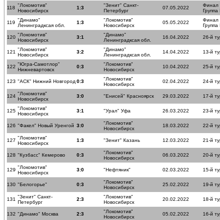
"Локомотив"
"Зенит" Санкт-
Финал
118
1:3
07.05.2022
Новосибирск
Петербург
Группа
"Динамо"
"Локомотив"
Финал
119
1:3
05.05.2022
Ленинградксая обл.
Новосибирск
Группа
"Локомотив"
"Динамо"
120
3:1
16.04.2022
26-й ту
Новосибирск
Ленинградксая обл.
"Локомотив"
"Динамо"
121
3:2
14.04.2022
13-й ту
Новосибирск
Ленинградксая обл.
"Югра-Самотлор"
"Локомотив"
122
0:3
10.04.2022
25-й ту
Нижневартовск
Новосибирск
"Локомотив"
123
"АСК" Нижний Новгород
0:3
02.04.2022
24-й ту
Новосибирск
"Локомотив"
124
3:0
"Енисей" Красноярск
29.03.2022
17-й ту
Новосибирск
"Локомотив"
125
3:1
"Урал" Уфа
26.03.2022
23-й ту
Новосибирск
"Локомотив"
126
"Факел" Новый Уренгой
3:0
18.03.2022
22-й ту
Новосибирск
"Локомотив"
127
1:3
"Зенит" Казань
12.03.2022
21-й ту
Новосибирск
"Локомотив"
128
"Кузбасс" Кемерово
0:3
06.03.2022
20-й ту
Новосибирск
"Локомотив"
129
3:0
"Нефтяник"
02.03.2022
15-й ту
Новосибирск
"Локомотив"
130
"Белогорье"
0:3
25.02.2022
19-й ту
Новосибирск
"Зенит" Санкт-
"Локомотив"
131
2:3
20.02.2022
18-й ту
Петербург
Новосибирск
"Локомотив"
132
"Динамо" Москва
2:3
05.02.2022
16-й ту
Новосибирск