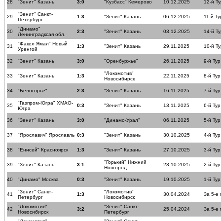
28
"Зенит" Казань
3:0
"Кузбасс" Кемерово
10.12.2025
12-й Ту
"Зенит" Санкт-
29
1:3
"Зенит" Казань
06.12.2025
11-й Ту
Петербург
"Динамо"
30
2:3
"Зенит" Казань
03.12.2025
14-й Ту
Ленинградксая обл.
"Факел Ямал" Новый
31
1:3
"Зенит" Казань
29.11.2025
10-й Ту
Уренгой
32
"Зенит" Казань
3:0
"Оренбуржье"
26.11.2025
9-й Тур
"Локомотив"
33
"Зенит" Казань
1:3
22.11.2025
8-й Тур
Новосибирск
34
"Белогорье"
2:3
"Зенит" Казань
16.11.2025
7-й Тур
"Газпром-Югра" ХМАО-
35
0:3
"Зенит" Казань
13.11.2025
6-й Тур
Югра
36
"Зенит" Казань
3:0
"Динамо-Урал"
06.11.2025
5-й Тур
37
"Ярославич" Ярославль
0:3
"Зенит" Казань
30.10.2025
4-й Тур
38
"Енисей" Красноярск
1:3
"Зенит" Казань
27.10.2025
3-й Тур
"Горький" Нижний
39
"Зенит" Казань
3:1
23.10.2025
2-й Тур
Новгород
40
"Динамо" Москва
0:3
"Зенит" Казань
19.10.2025
1-й Тур
"Зенит" Санкт-
"Локомотив"
41
1:3
30.04.2024
За 5-е
Петербург
Новосибирск
"Локомотив"
"Зенит" Санкт-
42
3:2
25.04.2024
За 5-е
Новосибирск
Петербург