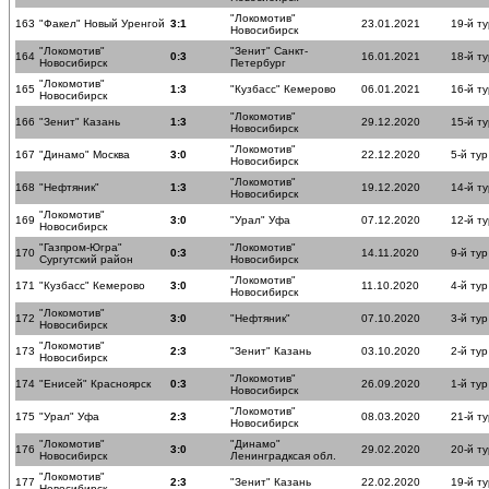
"Локомотив"
163
"Факел" Новый Уренгой
3:1
23.01.2021
19-й ту
Новосибирск
"Локомотив"
"Зенит" Санкт-
164
0:3
16.01.2021
18-й ту
Новосибирск
Петербург
"Локомотив"
165
1:3
"Кузбасс" Кемерово
06.01.2021
16-й ту
Новосибирск
"Локомотив"
166
"Зенит" Казань
1:3
29.12.2020
15-й ту
Новосибирск
"Локомотив"
167
"Динамо" Москва
3:0
22.12.2020
5-й тур
Новосибирск
"Локомотив"
168
"Нефтяник"
1:3
19.12.2020
14-й ту
Новосибирск
"Локомотив"
169
3:0
"Урал" Уфа
07.12.2020
12-й ту
Новосибирск
"Газпром-Югра"
"Локомотив"
170
0:3
14.11.2020
9-й тур
Сургутский район
Новосибирск
"Локомотив"
171
"Кузбасс" Кемерово
3:0
11.10.2020
4-й тур
Новосибирск
"Локомотив"
172
3:0
"Нефтяник"
07.10.2020
3-й тур
Новосибирск
"Локомотив"
173
2:3
"Зенит" Казань
03.10.2020
2-й тур
Новосибирск
"Локомотив"
174
"Енисей" Красноярск
0:3
26.09.2020
1-й тур
Новосибирск
"Локомотив"
175
"Урал" Уфа
2:3
08.03.2020
21-й ту
Новосибирск
"Локомотив"
"Динамо"
176
3:0
29.02.2020
20-й ту
Новосибирск
Ленинградксая обл.
"Локомотив"
177
2:3
"Зенит" Казань
22.02.2020
19-й ту
Новосибирск