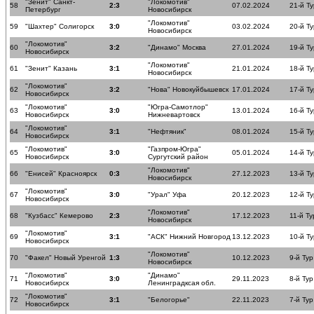
"Зенит" Санкт-
"Локомотив"
58
2:3
07.02.2024
21-й Ту
Петербург
Новосибирск
"Локомотив"
59
"Шахтер" Солигорск
3:0
03.02.2024
20-й Ту
Новосибирск
"Локомотив"
60
3:2
"Динамо" Москва
27.01.2024
19-й Ту
Новосибирск
"Локомотив"
61
"Зенит" Казань
3:1
21.01.2024
18-й Ту
Новосибирск
"Локомотив"
62
3:2
"Нова" Новокуйбышевск
17.01.2024
17-й Ту
Новосибирск
"Локомотив"
"Югра-Самотлор"
63
3:0
13.01.2024
16-й Ту
Новосибирск
Нижневартовск
"Локомотив"
64
3:1
"Нефтяник"
08.01.2024
15-й Ту
Новосибирск
"Локомотив"
"Газпром-Югра"
65
3:0
05.01.2024
14-й Ту
Новосибирск
Сургутский район
"Локомотив"
66
"Енисей" Красноярск
0:3
27.12.2023
13-й Ту
Новосибирск
"Локомотив"
67
3:0
"Урал" Уфа
20.12.2023
12-й Ту
Новосибирск
"Локомотив"
68
"Кузбасс" Кемерово
2:3
17.12.2023
11-й Ту
Новосибирск
"Локомотив"
69
3:1
"АСК" Нижний Новгород
13.12.2023
10-й Ту
Новосибирск
"Локомотив"
70
"Факел" Новый Уренгой
1:3
10.12.2023
9-й Тур
Новосибирск
"Локомотив"
"Динамо"
71
3:0
29.11.2023
8-й Тур
Новосибирск
Ленинградксая обл.
"Локомотив"
72
3:1
"Белогорье"
22.11.2023
7-й Тур
Новосибирск