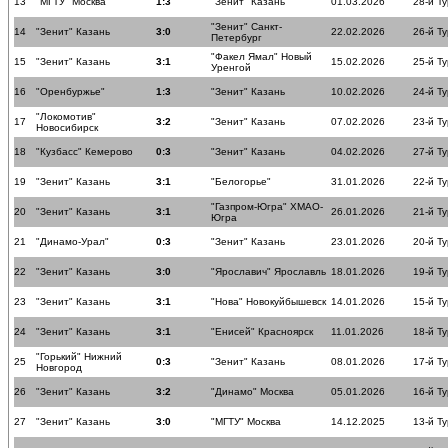
13
"МГТУ" Москва
1:3
"Зенит" Казань
01.03.2026
28-й Ту
"Зенит" Санкт-
14
"Зенит" Казань
3:0
22.02.2026
26-й Ту
Петербург
"Факел Ямал" Новый
15
"Зенит" Казань
3:1
15.02.2026
25-й Ту
Уренгой
16
"Оренбуржье"
1:3
"Зенит" Казань
10.02.2026
24-й Ту
"Локомотив"
17
3:2
"Зенит" Казань
07.02.2026
23-й Ту
Новосибирск
18
"Кузбасс" Кемерово
0:3
"Зенит" Казань
04.02.2026
27-й Ту
19
"Зенит" Казань
3:1
"Белогорье"
31.01.2026
22-й Ту
"Газпром-Югра" ХМАО-
20
"Зенит" Казань
3:1
26.01.2026
21-й Ту
Югра
21
"Динамо-Урал"
0:3
"Зенит" Казань
23.01.2026
20-й Ту
22
"Зенит" Казань
3:0
"Ярославич" Ярославль
18.01.2026
19-й Ту
23
"Зенит" Казань
3:1
"Нова" Новокуйбышевск
14.01.2026
15-й Ту
24
"Зенит" Казань
3:1
"Енисей" Красноярск
11.01.2026
18-й Ту
"Горький" Нижний
25
0:3
"Зенит" Казань
08.01.2026
17-й Ту
Новгород
26
"Зенит" Казань
3:2
"Динамо" Москва
05.01.2026
16-й Ту
27
"Зенит" Казань
3:0
"МГТУ" Москва
14.12.2025
13-й Ту