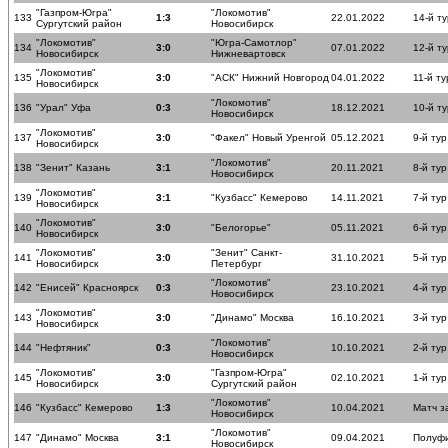
"Газпром-Югра"
"Локомотив"
133
1:3
22.01.2022
14-й ту
Сургутский район
Новосибирск
"Локомотив"
"Югра-Самотлор"
134
3:0
07.01.2022
12-й ту
Новосибирск
Нижневартовск
"Локомотив"
135
3:0
"АСК" Нижний Новгород
04.01.2022
11-й ту
Новосибирск
"Локомотив"
136
"Урал" Уфа
0:3
18.12.2021
10-й ту
Новосибирск
"Локомотив"
137
3:0
"Факел" Новый Уренгой
05.12.2021
9-й тур
Новосибирск
"Локомотив"
138
"Зенит" Казань
3:1
20.11.2021
8-й тур
Новосибирск
"Локомотив"
139
3:1
"Кузбасс" Кемерово
14.11.2021
7-й тур
Новосибирск
"Локомотив"
140
3:0
"Белогорье"
05.11.2021
6-й тур
Новосибирск
"Локомотив"
"Зенит" Санкт-
141
3:0
31.10.2021
5-й тур
Новосибирск
Петербург
"Локомотив"
142
"Енисей" Красноярск
0:3
23.10.2021
4-й тур
Новосибирск
"Локомотив"
143
3:0
"Динамо" Москва
16.10.2021
3-й тур
Новосибирск
"Локомотив"
144
"Нефтяник"
0:3
10.10.2021
2-й тур
Новосибирск
"Локомотив"
"Газпром-Югра"
145
3:0
02.10.2021
1-й тур
Новосибирск
Сургутский район
"Локомотив"
146
"Кузбасс" Кемерово
1:3
10.04.2021
Матч з
Новосибирск
"Локомотив"
147
"Динамо" Москва
3:1
09.04.2021
Полуф
Новосибирск