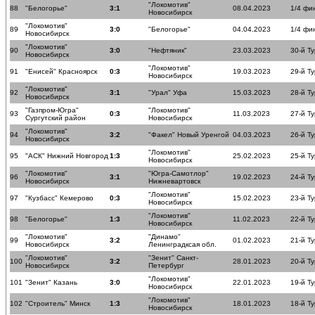
"Локомотив"
88
"Белогорье"
3:1
08.04.2023
1/4 фи
Новосибирск
"Локомотив"
89
3:0
"Белогорье"
04.04.2023
1/4 фи
Новосибирск
"Локомотив"
90
3:0
"Нефтяник"
23.03.2023
30-й Ту
Новосибирск
"Локомотив"
91
"Енисей" Красноярск
0:3
19.03.2023
29-й Ту
Новосибирск
"Локомотив"
92
3:1
"Урал" Уфа
15.03.2023
28-й Ту
Новосибирск
"Газпром-Югра"
"Локомотив"
93
0:3
11.03.2023
27-й Ту
Сургутский район
Новосибирск
"Локомотив"
94
3:2
"Факел" Новый Уренгой
04.03.2023
26-й Ту
Новосибирск
"Локомотив"
95
"АСК" Нижний Новгород
1:3
25.02.2023
25-й Ту
Новосибирск
"Локомотив"
"Югра-Самотлор"
96
3:1
19.02.2023
24-й Ту
Новосибирск
Нижневартовск
"Локомотив"
97
"Кузбасс" Кемерово
0:3
15.02.2023
23-й Ту
Новосибирск
"Локомотив"
98
"Белогорье"
1:3
11.02.2023
22-й Ту
Новосибирск
"Локомотив"
"Динамо"
99
3:2
01.02.2023
21-й Ту
Новосибирск
Ленинградксая обл.
"Локомотив"
"Зенит" Санкт-
100
3:2
28.01.2023
20-й Ту
Новосибирск
Петербург
"Локомотив"
101
"Зенит" Казань
3:0
22.01.2023
19-й Ту
Новосибирск
"Локомотив"
102
"Строитель" Минск
1:3
18.01.2023
18-й Ту
Новосибирск