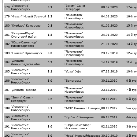
"Локомотив"
"Зенит" Санкт-
178
3:1
08.02.2020
17-й ту
Новосибирск
Петербург
"Локомотив"
179
"Факел" Новый Уренгой
2:3
04.02.2020
16-й ту
Новосибирск
"Локомотив"
180
"Кузбасс" Кемерово
0:3
01.02.2020
15-й ту
Новосибирск
"Газпром-Югра"
"Локомотив"
181
1:3
24.01.2020
14-й ту
Сургутский район
Новосибирск
"Югра-Самотлор"
"Локомотив"
182
0:3
21.01.2020
13-й ту
Нижневартовск
Новосибирск
"Локомотив"
183
"Енисей" Красноярск
3:0
23.12.2019
12-й ту
Новосибирск
"Динамо"
"Локомотив"
184
0:3
14.12.2019
11-й ту
Ленинградксая обл.
Новосибирск
"Локомотив"
185
3:1
"Урал" Уфа
07.12.2019
10-й ту
Новосибирск
"Локомотив"
186
3:0
"Белогорье"
30.11.2019
9-й тур
Новосибирск
"Локомотив"
187
"Динамо" Москва
1:3
23.11.2019
7-й тур
Новосибирск
"Зенит" Санкт-
"Локомотив"
188
3:2
20.11.2019
6-й тур
Петербург
Новосибирск
"Локомотив"
189
3:1
"АСК" Нижний Новгород
09.11.2019
5-й тур
Новосибирск
"Локомотив"
190
3:1
"Кузбасс" Кемерово
06.11.2019
4-й тур
Новосибирск
"Локомотив"
"Югра-Самотлор"
191
3:0
02.11.2019
3-й тур
Новосибирск
Нижневартовск
"Локомотив"
192
3:0
"Нова" Новокуйбышевск
30.10.2019
2-й тур