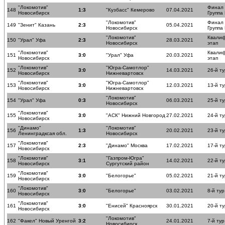
"Локомотив"
Финал
148
1:3
"Кузбасс" Кемерово
07.04.2021
Новосибирск
Группа
"Локомотив"
Финал
149
"Зенит" Казань
2:3
05.04.2021
Новосибирск
Группа
"Локомотив"
Квали
150
"Урал" Уфа
2:3
28.03.2021
Новосибирск
этап
"Локомотив"
Квали
151
3:0
"Урал" Уфа
20.03.2021
Новосибирск
этап
"Локомотив"
"Югра-Самотлор"
152
3:0
14.03.2021
26-й ту
Новосибирск
Нижневартовск
"Локомотив"
"Югра-Самотлор"
153
3:0
12.03.2021
13-й ту
Новосибирск
Нижневартовск
"Локомотив"
154
"Урал" Уфа
0:3
06.03.2021
25-й ту
Новосибирск
"Локомотив"
155
3:0
"АСК" Нижний Новгород
27.02.2021
24-й ту
Новосибирск
"Динамо"
"Локомотив"
156
1:3
20.02.2021
23-й ту
Ленинградксая обл.
Новосибирск
"Локомотив"
157
2:3
"Динамо" Москва
17.02.2021
17-й ту
Новосибирск
"Локомотив"
"Газпром-Югра"
158
3:1
14.02.2021
22-й ту
Новосибирск
Сургутский район
"Локомотив"
159
3:0
"Белогорье"
05.02.2021
21-й ту
Новосибирск
"Локомотив"
160
3:0
"Белогорье"
03.02.2021
8-й тур
Новосибирск
"Локомотив"
161
3:0
"Енисей" Красноярск
30.01.2021
20-й ту
Новосибирск
"Локомотив"
162
"Факел" Новый Уренгой
3:2
24.01.2021
7-й тур
Новосибирск