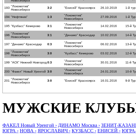
Новосибирск
"Локомотив"
193
3:2
"Енисей" Красноярск
26.10.2019
1-й тур
Новосибирск
"Локомотив"
194
"Нефтяник"
1:3
27.09.2016
1-й Тур
Новосибирск
"Локомотив"
195
"Кузбасс" Кемерово
3:1
14.02.2016
15-й Ту
Новосибирск
"Локомотив"
196
3:1
"Динамо" Краснодар
10.02.2016
14-й Ту
Новосибирск
"Локомотив"
197
"Динамо" Краснодар
0:3
06.02.2016
13-й Ту
Новосибирск
"Локомотив"
198
3:0
"Кузбасс" Кемерово
03.02.2016
12-й Ту
Новосибирск
"Локомотив"
199
"АСК" Нижний Новгород
0:3
30.01.2016
11-й Ту
Новосибирск
"Локомотив"
200
"Факел" Новый Уренгой
3:0
24.01.2016
10-й Ту
Новосибирск
"Локомотив"
201
3:0
"Енисей" Красноярск
16.01.2016
9-й Тур
Новосибирск
МУЖСКИЕ КЛУБ
ФАКЕЛ Новый Уренгой ›
ДИНАМО Москва ›
ЗЕНИТ-КАЗАНЬ
ЮГРА ›
НОВА ›
ЯРОСЛАВИЧ ›
КУЗБАСС ›
ЕНИСЕЙ ›
ЮГРА