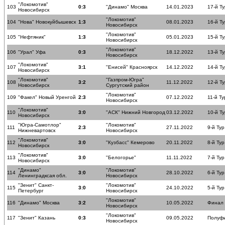
"Локомотив"
103
0:3
"Динамо" Москва
14.01.2023
17-й Ту
Новосибирск
"Локомотив"
104
"Нова" Новокуйбышевск
1:3
08.01.2023
16-й Ту
Новосибирск
"Локомотив"
105
"Нефтяник"
1:3
05.01.2023
15-й Ту
Новосибирск
"Локомотив"
106
"Урал" Уфа
0:3
18.12.2022
13-й Ту
Новосибирск
"Локомотив"
107
3:1
"Енисей" Красноярск
14.12.2022
14-й Ту
Новосибирск
"Локомотив"
"Газпром-Югра"
108
3:2
11.12.2022
12-й Ту
Новосибирск
Сургутский район
"Локомотив"
109
"Факел" Новый Уренгой
2:3
07.12.2022
11-й Ту
Новосибирск
"Локомотив"
110
3:0
"АСК" Нижний Новгород
03.12.2022
10-й Ту
Новосибирск
"Югра-Самотлор"
"Локомотив"
111
2:3
27.11.2022
9-й Тур
Нижневартовск
Новосибирск
"Локомотив"
112
3:0
"Кузбасс" Кемерово
20.11.2022
8-й Тур
Новосибирск
"Локомотив"
113
3:0
"Белогорье"
11.11.2022
7-й Тур
Новосибирск
"Динамо"
"Локомотив"
114
3:0
28.10.2022
6-й Тур
Ленинградксая обл.
Новосибирск
"Зенит" Санкт-
"Локомотив"
115
3:0
24.10.2022
5-й Тур
Петербург
Новосибирск
"Локомотив"
116
"Динамо" Москва
3:2
10.05.2022
Финал
Новосибирск
"Локомотив"
117
"Зенит" Казань
0:3
09.05.2022
Полуф
Новосибирск