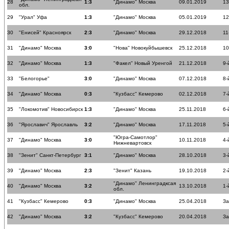
28
1:3
"Динамо" Москва
09.01.2019
13
обл.
29
"Урал" Уфа
1:3
"Динамо" Москва
05.01.2019
12
30
"Енисей" Красноярск
2:3
"Динамо" Москва
29.12.2018
11
31
"Динамо" Москва
3:0
"Нова" Новокуйбышевск
25.12.2018
10
32
"Динамо" Москва
1:3
"Факел" Новый Уренгой
21.12.2018
9-
33
"Белогорье"
3:0
"Динамо" Москва
07.12.2018
8-
34
"Динамо" Москва
0:3
"Кузбасс" Кемерово
02.12.2018
7-
35
"Локомотив" Новосибирск
1:3
"Динамо" Москва
25.11.2018
6-
36
"Ярославич" Ярославль
3:2
"Динамо" Москва
17.11.2018
5-
"Югра-Самотлор"
37
"Динамо" Москва
3:0
10.11.2018
4-
Нижневартовск
38
"Зенит" Санкт-Петербург
3:1
"Динамо" Москва
28.10.2018
3-
39
"Динамо" Москва
2:3
"Зенит" Казань
19.10.2018
2-
"Динамо" Ленинградксая
40
"Динамо" Москва
3:2
13.10.2018
1-
обл.
41
"Кузбасс" Кемерово
0:3
"Динамо" Москва
25.04.2018
За
42
"Динамо" Москва
3:2
"Кузбасс" Кемерово
20.04.2018
За