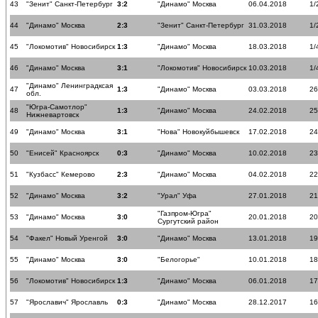
43
"Зенит" Санкт-Петербург
3:2
"Динамо" Москва
06.04.2018
1/
44
"Динамо" Москва
2:3
"Зенит" Санкт-Петербург
31.03.2018
1/
45
"Локомотив" Новосибирск
1:3
"Динамо" Москва
18.03.2018
1/
46
"Динамо" Москва
3:1
"Локомотив" Новосибирск
10.03.2018
1/
"Динамо" Ленинградксая
47
1:3
"Динамо" Москва
03.03.2018
26
обл.
"Югра-Самотлор"
48
1:3
"Динамо" Москва
24.02.2018
25
Нижневартовск
49
"Динамо" Москва
3:1
"Нова" Новокуйбышевск
17.02.2018
24
50
"Енисей" Красноярск
0:3
"Динамо" Москва
10.02.2018
23
51
"Кузбасс" Кемерово
2:3
"Динамо" Москва
04.02.2018
22
52
"Динамо" Москва
3:2
"Урал" Уфа
27.01.2018
21
"Газпром-Югра"
53
"Динамо" Москва
3:0
20.01.2018
20
Сургутский район
54
"Факел" Новый Уренгой
3:0
"Динамо" Москва
13.01.2018
19
55
"Динамо" Москва
3:0
"Белогорье"
10.01.2018
18
56
"Локомотив" Новосибирск
1:3
"Динамо" Москва
06.01.2018
17
57
"Ярославич" Ярославль
0:3
"Динамо" Москва
28.12.2017
16