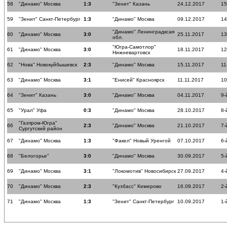
58
"Динамо" Москва
1:3
"Зенит" Казань
24.12.2017
15
59
"Зенит" Санкт-Петербург
1:3
"Динамо" Москва
09.12.2017
14
"Динамо" Ленинградксая
60
"Динамо" Москва
3:0
25.11.2017
13
обл.
"Югра-Самотлор"
61
"Динамо" Москва
3:0
18.11.2017
12
Нижневартовск
62
"Нова" Новокуйбышевск
2:3
"Динамо" Москва
15.11.2017
11
63
"Динамо" Москва
3:1
"Енисей" Красноярск
11.11.2017
10
64
"Зенит" Казань
3:0
"Динамо" Москва
04.11.2017
9-
65
"Урал" Уфа
0:3
"Динамо" Москва
28.10.2017
8-
"Газпром-Югра"
66
2:3
"Динамо" Москва
21.10.2017
7-
Сургутский район
67
"Динамо" Москва
1:3
"Факел" Новый Уренгой
07.10.2017
6-
68
"Белогорье"
3:0
"Динамо" Москва
30.09.2017
5-
69
"Динамо" Москва
3:1
"Локомотив" Новосибирск
27.09.2017
4-
70
"Динамо" Москва
2:3
"Кузбасс" Кемерово
16.09.2017
2-
71
"Динамо" Москва
1:3
"Зенит" Санкт-Петербург
10.09.2017
1-