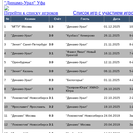
"Динамо-Урал" Уфа
Перейти к списку игроков
Список игр с участием игр
№
Хозяин
Счёт
Гость
Дата
1
"МГТУ" Москва
1:3
"Динамо-Урал"
01.12.2025
10
2
"Динамо-Урал"
3:0
"Кузбасс" Кемерово
26.11.2025
9-
3
"Зенит" Санкт-Петербург
3:0
"Динамо-Урал"
21.11.2025
8-
"Факел Ямал" Новый
4
"Динамо-Урал"
3:1
16.11.2025
7-
Уренгой
5
"Оренбуржье"
3:0
"Динамо-Урал"
12.11.2025
6-
6
"Зенит" Казань
3:0
"Динамо-Урал"
06.11.2025
5-
7
"Динамо-Урал"
0:3
"Белогорье"
01.11.2025
4-
"Газпром-Югра" ХМАО-
8
"Динамо-Урал"
0:3
26.10.2025
3-
Югра
9
"Локомотив" Новосибирск
3:1
"Динамо-Урал"
22.10.2025
2-
10
"Ярославич" Ярославль
3:2
"Динамо-Урал"
19.10.2025
1-
11
"Динамо" Москва
0:3
"Локомотив" Новосибирск
24.04.2019
За
12
"Локомотив" Новосибирск
3:1
"Динамо" Москва
20.04.2019
За