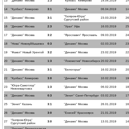
13
"Динамо" Москва
1:3
"Кузбасс" Кемерово
14.04.2019
1/
14
"Кузбасс" Кемерово
3:1
"Динамо" Москва
06.04.2019
1/
"Газпром-Югра"
15
"Динамо" Москва
3:1
23.03.2019
26
Сургутский район
16
"Динамо" Москва
2:3
"Урал" Уфа
16.03.2019
25
17
"Динамо" Москва
3:2
"Ярославич" Ярославль
09.03.2019
24
18
"Нова" Новокуйбышевск
0:3
"Динамо" Москва
02.03.2019
23
19
"Факел" Новый Уренгой
3:2
"Динамо" Москва
23.02.2019
22
20
"Динамо" Москва
1:3
"Локомотив" Новосибирск
20.02.2019
21
21
"Динамо" Москва
3:1
"Белогорье"
16.02.2019
20
22
"Кузбасс" Кемерово
3:0
"Динамо" Москва
10.02.2019
19
"Югра-Самотлор"
23
1:3
"Динамо" Москва
06.02.2019
18
Нижневартовск
24
"Динамо" Москва
0:3
"Зенит" Санкт-Петербург
03.02.2019
17
25
"Зенит" Казань
3:1
"Динамо" Москва
26.01.2019
16
26
"Динамо" Москва
3:0
"Енисей" Красноярск
21.01.2019
15
"Газпром-Югра"
27
3:0
"Динамо" Москва
13.01.2019
14
Сургутский район
"Динамо" Ленинградксая