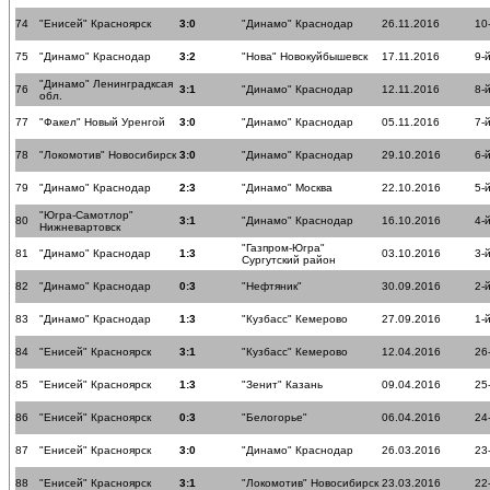
74
"Енисей" Красноярск
3:0
"Динамо" Краснодар
26.11.2016
10
75
"Динамо" Краснодар
3:2
"Нова" Новокуйбышевск
17.11.2016
9-
"Динамо" Ленинградксая
76
3:1
"Динамо" Краснодар
12.11.2016
8-
обл.
77
"Факел" Новый Уренгой
3:0
"Динамо" Краснодар
05.11.2016
7-
78
"Локомотив" Новосибирск
3:0
"Динамо" Краснодар
29.10.2016
6-
79
"Динамо" Краснодар
2:3
"Динамо" Москва
22.10.2016
5-
"Югра-Самотлор"
80
3:1
"Динамо" Краснодар
16.10.2016
4-
Нижневартовск
"Газпром-Югра"
81
"Динамо" Краснодар
1:3
03.10.2016
3-
Сургутский район
82
"Динамо" Краснодар
0:3
"Нефтяник"
30.09.2016
2-
83
"Динамо" Краснодар
1:3
"Кузбасс" Кемерово
27.09.2016
1-
84
"Енисей" Красноярск
3:1
"Кузбасс" Кемерово
12.04.2016
26
85
"Енисей" Красноярск
1:3
"Зенит" Казань
09.04.2016
25
86
"Енисей" Красноярск
0:3
"Белогорье"
06.04.2016
24
87
"Енисей" Красноярск
3:0
"Динамо" Краснодар
26.03.2016
23
88
"Енисей" Красноярск
3:1
"Локомотив" Новосибирск
23.03.2016
22