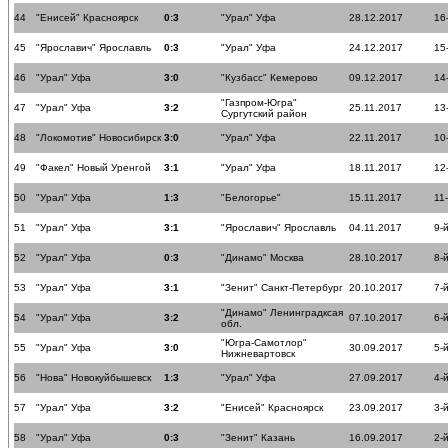
44
"Енисей" Красноярск
0:3
"Урал" Уфа
28.12.2017
16
45
"Ярославич" Ярославль
0:3
"Урал" Уфа
24.12.2017
15
46
"Урал" Уфа
3:0
"Кузбасс" Кемерово
09.12.2017
14
"Газпром-Югра"
47
"Урал" Уфа
3:2
25.11.2017
13
Сургутский район
48
"Локомотив" Новосибирск
3:0
"Урал" Уфа
22.11.2017
10
49
"Факел" Новый Уренгой
3:1
"Урал" Уфа
18.11.2017
12
50
"Урал" Уфа
1:3
"Белогорье"
15.11.2017
11
51
"Урал" Уфа
3:1
"Ярославич" Ярославль
04.11.2017
9-
52
"Урал" Уфа
0:3
"Динамо" Москва
28.10.2017
8-
53
"Урал" Уфа
3:1
"Зенит" Санкт-Петербург
20.10.2017
7-
"Динамо" Ленинградксая
54
"Урал" Уфа
3:2
07.10.2017
6-
обл.
"Югра-Самотлор"
55
"Урал" Уфа
3:0
30.09.2017
5-
Нижневартовск
56
"Нова" Новокуйбышевск
1:3
"Урал" Уфа
27.09.2017
4-
57
"Урал" Уфа
3:2
"Енисей" Красноярск
23.09.2017
3-
58
"Урал" Уфа
0:3
"Зенит" Казань
16.09.2017
2-