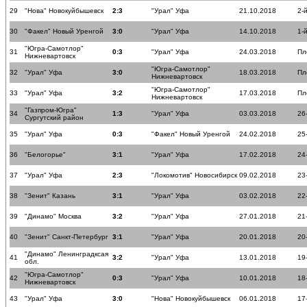
29
"Нова" Новокуйбышевск
2:3
"Урал" Уфа
21.10.2018
2-
30
"Факел" Новый Уренгой
3:0
"Урал" Уфа
14.10.2018
1-
"Югра-Самотлор"
31
0:3
"Урал" Уфа
24.03.2018
Пл
Нижневартовск
"Югра-Самотлор"
32
"Урал" Уфа
3:0
18.03.2018
Пл
Нижневартовск
"Югра-Самотлор"
33
"Урал" Уфа
3:2
17.03.2018
Пл
Нижневартовск
"Газпром-Югра"
34
1:3
"Урал" Уфа
03.03.2018
26
Сургутский район
35
"Урал" Уфа
0:3
"Факел" Новый Уренгой
24.02.2018
25
36
"Белогорье"
3:1
"Урал" Уфа
17.02.2018
24
37
"Урал" Уфа
2:3
"Локомотив" Новосибирск
09.02.2018
23
38
"Зенит" Казань
3:1
"Урал" Уфа
03.02.2018
22
39
"Динамо" Москва
3:2
"Урал" Уфа
27.01.2018
21
40
"Зенит" Санкт-Петербург
3:1
"Урал" Уфа
20.01.2018
20
"Динамо" Ленинградксая
41
3:2
"Урал" Уфа
13.01.2018
19
обл.
"Югра-Самотлор"
42
0:3
"Урал" Уфа
10.01.2018
18
Нижневартовск
43
"Урал" Уфа
3:0
"Нова" Новокуйбышевск
06.01.2018
17