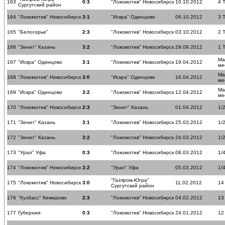
163
0:3
"Локомотив" Новосибирск
10.10.2012
4 
Сургутский район
164
"Локомотив" Новосибирск
3:1
"Искра" Одинцово
06.10.2012
3 
165
"Белогорье"
2:3
"Локомотив" Новосибирск
03.10.2012
2 
166
"Зенит" Казань
3:2
"Локомотив" Новосибирск
29.09.2012
1 
Ма
167
"Искра" Одинцово
3:1
"Локомотив" Новосибирск
19.04.2012
ме
Ма
168
"Локомотив" Новосибирск
3:0
"Искра" Одинцово
16.04.2012
ме
Ма
169
"Искра" Одинцово
3:2
"Локомотив" Новосибирск
12.04.2012
ме
170
"Локомотив" Новосибирск
2:3
"Зенит" Казань
01.04.2012
1/
171
"Зенит" Казань
3:1
"Локомотив" Новосибирск
25.03.2012
1/
172
"Зенит" Казань
3:2
"Локомотив" Новосибирск
24.03.2012
1/
173
"Урал" Уфа
0:3
"Локомотив" Новосибирск
08.03.2012
1/
174
"Локомотив" Новосибирск
3:2
"Урал" Уфа
05.03.2012
1/
"Газпром-Югра"
175
"Локомотив" Новосибирск
3:0
11.02.2012
14
Сургутский район
176
"Кузбасс" Кемерово
2:3
"Локомотив" Новосибирск
04.02.2012
13
177
Губерния
0:3
"Локомотив" Новосибирск
24.01.2012
12