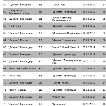
59
"Кузбасс" Кемерово
3:1
"Урал" Уфа
10.09.2017
1-
"Газпром-Югра"
60
3:0
"Динамо" Краснодар
08.04.2017
26
Сургутский район
"Югра-Самотлор"
61
"Динамо" Краснодар
3:1
26.03.2017
25
Нижневартовск
62
"Нефтяник"
3:2
"Динамо" Краснодар
18.03.2017
24
63
"Динамо" Краснодар
2:3
"Локомотив" Новосибирск
11.03.2017
23
64
"Динамо" Москва
3:0
"Динамо" Краснодар
05.03.2017
22
65
"Динамо" Краснодар
0:3
"Факел" Новый Уренгой
25.02.2017
21
66
"Кузбасс" Кемерово
3:0
"Динамо" Краснодар
19.02.2017
20
"Динамо" Ленинградксая
67
"Динамо" Краснодар
3:0
11.02.2017
19
обл.
68
"Нова" Новокуйбышевск
3:2
"Динамо" Краснодар
05.02.2017
18
69
"Урал" Уфа
3:1
"Динамо" Краснодар
14.01.2017
15
70
"Динамо" Краснодар
0:3
"Зенит" Казань
08.01.2017
14
71
"Зенит" Казань
3:0
"Динамо" Краснодар
25.12.2016
13
72
"Динамо" Краснодар
0:3
"Урал" Уфа
03.12.2016
12
73
"Динамо" Краснодар
0:3
"Белогорье"
30.11.2016
11