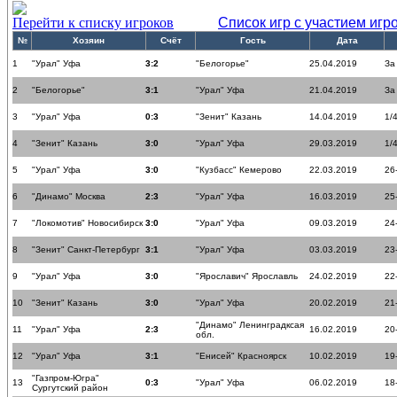
Перейти к списку игроков
Список игр с участием игр
№
Хозяин
Счёт
Гость
Дата
1
"Урал" Уфа
3:2
"Белогорье"
25.04.2019
За
2
"Белогорье"
3:1
"Урал" Уфа
21.04.2019
За
3
"Урал" Уфа
0:3
"Зенит" Казань
14.04.2019
1/
4
"Зенит" Казань
3:0
"Урал" Уфа
29.03.2019
1/
5
"Урал" Уфа
3:0
"Кузбасс" Кемерово
22.03.2019
26
6
"Динамо" Москва
2:3
"Урал" Уфа
16.03.2019
25
7
"Локомотив" Новосибирск
3:0
"Урал" Уфа
09.03.2019
24
8
"Зенит" Санкт-Петербург
3:1
"Урал" Уфа
03.03.2019
23
9
"Урал" Уфа
3:0
"Ярославич" Ярославль
24.02.2019
22
10
"Зенит" Казань
3:0
"Урал" Уфа
20.02.2019
21
"Динамо" Ленинградксая
11
"Урал" Уфа
2:3
16.02.2019
20
обл.
12
"Урал" Уфа
3:1
"Енисей" Красноярск
10.02.2019
19
"Газпром-Югра"
13
0:3
"Урал" Уфа
06.02.2019
18
Сургутский район