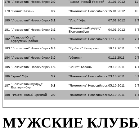
178
"Локомотив" Новосибирск
3:0
"Факел" Новый Уренгой
21.01.2012
11
179
"Зенит" Казань
3:2
"Локомотив" Новосибирск
15.01.2012
10
180
"Локомотив" Новосибирск
3:1
"Урал" Уфа
07.01.2012
9 
"Локомотив-Изумруд"
181
"Локомотив" Новосибирск
3:2
04.01.2012
8 
Екатеринбург
"Газпром-Югра"
182
1:3
"Локомотив" Новосибирск
17.12.2011
7 
Сургутский район
183
"Локомотив" Новосибирск
0:3
"Кузбасс" Кемерово
10.12.2011
6 
184
"Локомотив" Новосибирск
3:0
Губерния
01.11.2011
5 
185
"Локомотив" Новосибирск
1:3
"Зенит" Казань
29.10.2011
4 
186
"Урал" Уфа
3:2
"Локомотив" Новосибирск
23.10.2011
3 
"Локомотив-Изумруд"
187
0:3
"Локомотив" Новосибирск
05.10.2011
2 
Екатеринбург
188
"Факел" Новый Уренгой
3:0
"Локомотив" Новосибирск
02.10.2011
1 
МУЖСКИЕ КЛУБ