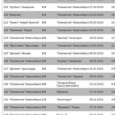
119
"Кузбасс" Кемерово
0:3
"Локомотив" Новосибирск
27.03.2014
18
120
Губерния
1:3
"Локомотив" Новосибирск
12.03.2014
16
121
"Факел" Новый Уренгой
0:3
"Локомотив" Новосибирск
05.03.2014
14
122
"Прикамье" Пермь
3:0
"Локомотив" Новосибирск
22.02.2014
13
123
"Локомотив" Новосибирск
3:0
"Шахтер" Солигорск
18.02.2014
12
124
"Ярославич" Ярославль
0:3
"Локомотив" Новосибирск
13.02.2014
11
125
"Динамо" Москва
2:3
"Локомотив" Новосибирск
08.02.2014
10
126
"Локомотив" Новосибирск
3:0
"Кузбасс" Кемерово
18.01.2014
9-
127
"Динамо" Краснодар
3:0
"Локомотив" Новосибирск
11.01.2014
8-
128
"Локомотив" Новосибирск
3:0
"Локомотив" Харьков
08.01.2014
7-
"Газпром-Югра"
129
"Локомотив" Новосибирск
3:0
14.12.2013
6-
Сургутский район
130
"Локомотив" Новосибирск
0:3
Губерния
07.12.2013
5-
131
"Локомотив" Новосибирск
1:3
"Белогорье"
30.11.2013
4-
132
"Локомотив" Новосибирск
3:0
"Прикамье" Пермь
27.11.2013
3-
133
"Локомотив" Новосибирск
3:0
Грозный
02.11.2013
2-