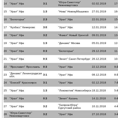
"Югра-Самотлор"
14
"Урал" Уфа
3:1
02.02.2019
17
Нижневартовск
15
"Урал" Уфа
1:3
"Нова" Новокуйбышевск
27.01.2019
16
16
"Белогорье"
2:3
"Урал" Уфа
22.01.2019
15
17
"Кузбасс" Кемерово
3:0
"Урал" Уфа
12.01.2019
14
18
"Урал" Уфа
3:2
"Факел" Новый Уренгой
09.01.2019
13
19
"Урал" Уфа
1:3
"Динамо" Москва
05.01.2019
12
20
"Урал" Уфа
0:3
"Белогорье"
29.12.2018
11
21
"Урал" Уфа
0:3
"Зенит" Санкт-Петербург
26.12.2018
10
22
"Ярославич" Ярославль
0:3
"Урал" Уфа
22.12.2018
9-
"Динамо" Ленинградксая
23
3:1
"Урал" Уфа
08.12.2018
8-
обл.
24
"Енисей" Красноярск
3:1
"Урал" Уфа
02.12.2018
7-
25
"Урал" Уфа
1:3
"Локомотив" Новосибирск
18.11.2018
5-
26
"Урал" Уфа
0:3
"Зенит" Казань
14.11.2018
6-
"Газпром-Югра"
27
"Урал" Уфа
3:2
10.11.2018
4-
Сургутский район
"Югра-Самотлор"
28
3:2
"Урал" Уфа
27.10.2018
3-
Нижневартовск