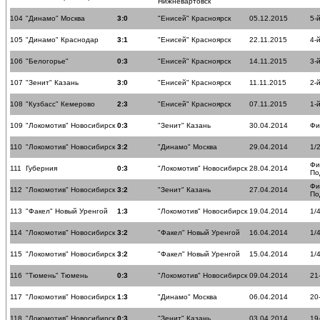
Нижневартовск
104
"Динамо" Москва
3:0
"Енисей" Красноярск
05.12.2015
5-
105
"Динамо" Краснодар
3:1
"Енисей" Красноярск
22.11.2015
4-
106
"Белогорье"
0:3
"Енисей" Красноярск
14.11.2015
3-
107
"Зенит" Казань
3:0
"Енисей" Красноярск
11.11.2015
2-
108
"Кузбасс" Кемерово
2:3
"Енисей" Красноярск
07.11.2015
1-
109
"Локомотив" Новосибирск
0:3
"Зенит" Казань
30.04.2014
Фи
110
"Локомотив" Новосибирск
3:2
"Динамо" Москва
29.04.2014
1/
Фи
111
Губерния
0:3
"Локомотив" Новосибирск
28.04.2014
По
Фи
112
"Локомотив" Новосибирск
3:2
"Зенит" Казань
27.04.2014
По
113
"Факел" Новый Уренгой
1:3
"Локомотив" Новосибирск
19.04.2014
1/
114
"Локомотив" Новосибирск
3:2
"Факел" Новый Уренгой
16.04.2014
1/
115
"Локомотив" Новосибирск
3:2
"Факел" Новый Уренгой
15.04.2014
1/
116
"Тюмень" Тюмень
0:3
"Локомотив" Новосибирск
09.04.2014
21
117
"Локомотив" Новосибирск
1:3
"Динамо" Москва
06.04.2014
20
118
"Локомотив" Новосибирск
0:3
"Зенит" Казань
03.04.2014
19