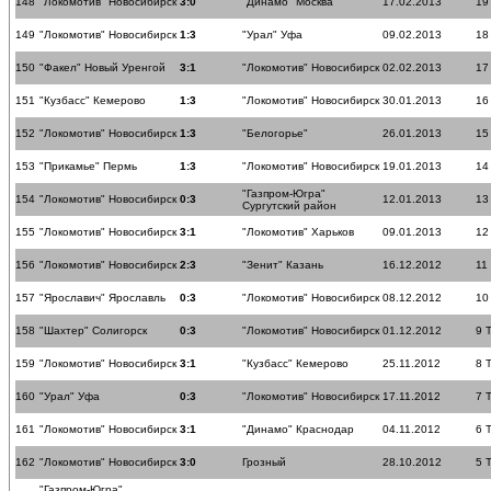
148
"Локомотив" Новосибирск
3:0
"Динамо" Москва
17.02.2013
19
149
"Локомотив" Новосибирск
1:3
"Урал" Уфа
09.02.2013
18
150
"Факел" Новый Уренгой
3:1
"Локомотив" Новосибирск
02.02.2013
17
151
"Кузбасс" Кемерово
1:3
"Локомотив" Новосибирск
30.01.2013
16
152
"Локомотив" Новосибирск
1:3
"Белогорье"
26.01.2013
15
153
"Прикамье" Пермь
1:3
"Локомотив" Новосибирск
19.01.2013
14
"Газпром-Югра"
154
"Локомотив" Новосибирск
0:3
12.01.2013
13
Сургутский район
155
"Локомотив" Новосибирск
3:1
"Локомотив" Харьков
09.01.2013
12
156
"Локомотив" Новосибирск
2:3
"Зенит" Казань
16.12.2012
11
157
"Ярославич" Ярославль
0:3
"Локомотив" Новосибирск
08.12.2012
10
158
"Шахтер" Солигорск
0:3
"Локомотив" Новосибирск
01.12.2012
9 
159
"Локомотив" Новосибирск
3:1
"Кузбасс" Кемерово
25.11.2012
8 
160
"Урал" Уфа
0:3
"Локомотив" Новосибирск
17.11.2012
7 
161
"Локомотив" Новосибирск
3:1
"Динамо" Краснодар
04.11.2012
6 
162
"Локомотив" Новосибирск
3:0
Грозный
28.10.2012
5 
"Газпром-Югра"