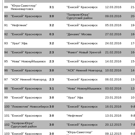
"Югра-Самотлор"
89
3:1
"Енисей" Красноярск
12.03.2016
21
Нижневартовск
"Газпром-Югра"
90
"Енисей" Красноярск
3:0
09.03.2016
20
Сургутский район
91
"Нефтяник"
3:2
"Енисей" Красноярск
05.03.2016
19
92
"Енисей" Красноярск
0:3
"Динамо" Москва
27.02.2016
18
93
"Урал" Уфа
3:2
"Енисей" Красноярск
24.02.2016
17
94
"Енисей" Красноярск
2:3
"Факел" Новый Уренгой
21.02.2016
16
95
"Нова" Новокуйбышевск
2:3
"Енисей" Красноярск
14.02.2016
15
96
"Енисей" Красноярск
3:0
"АСК" Нижний Новгород
10.02.2016
14
97
"АСК" Нижний Новгород
2:3
"Енисей" Красноярск
06.02.2016
13
98
"Енисей" Красноярск
3:1
"Нова" Новокуйбышевск
03.02.2016
12
99
"Енисей" Красноярск
3:0
"Урал" Уфа
23.01.2016
10
100
"Локомотив" Новосибирск
3:0
"Енисей" Красноярск
16.01.2016
9-
101
"Енисей" Красноярск
3:0
"Нефтяник"
13.01.2016
8-
"Газпром-Югра"
102
3:0
"Енисей" Красноярск
20.12.2015
7-
Сургутский район
"Югра-Самотлор"
103
"Енисей" Красноярск
3:0
09.12.2015
6-