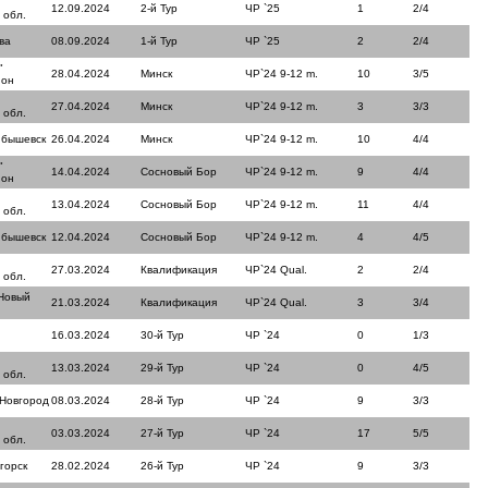
12.09.2024
2-й Тур
ЧР `25
1
2/4
 обл.
ва
08.09.2024
1-й Тур
ЧР `25
2
2/4
"
28.04.2024
Минск
ЧР`24 9-12 m.
10
3/5
йон
27.04.2024
Минск
ЧР`24 9-12 m.
3
3/3
 обл.
йбышевск
26.04.2024
Минск
ЧР`24 9-12 m.
10
4/4
"
14.04.2024
Сосновый Бор
ЧР`24 9-12 m.
9
4/4
йон
13.04.2024
Сосновый Бор
ЧР`24 9-12 m.
11
4/4
 обл.
йбышевск
12.04.2024
Сосновый Бор
ЧР`24 9-12 m.
4
4/5
27.03.2024
Квалификация
ЧР`24 Qual.
2
2/4
 обл.
Новый
21.03.2024
Квалификация
ЧР`24 Qual.
3
3/4
16.03.2024
30-й Тур
ЧР `24
0
1/3
13.03.2024
29-й Тур
ЧР `24
0
4/5
 обл.
 Новгород
08.03.2024
28-й Тур
ЧР `24
9
3/3
03.03.2024
27-й Тур
ЧР `24
17
5/5
 обл.
горск
28.02.2024
26-й Тур
ЧР `24
9
3/3