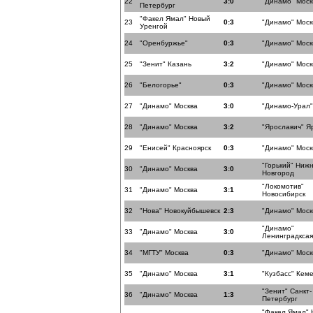
22
3:0
"Динамо" Моск
Петербург
"Факел Ямал" Новый
23
0:3
"Динамо" Моск
Уренгой
24
"Оренбуржье"
0:3
"Динамо" Моск
25
"Зенит" Казань
3:2
"Динамо" Моск
26
"Белогорье"
0:3
"Динамо" Моск
27
"Динамо" Москва
3:0
"Динамо-Урал"
28
"Динамо" Москва
3:2
"Ярославич" Я
29
"Енисей" Красноярск
0:3
"Динамо" Моск
"Горький" Ниж
30
"Динамо" Москва
3:0
Новгород
"Локомотив"
31
"Динамо" Москва
3:1
Новосибирск
32
"Нова" Новокуйбышевск
2:3
"Динамо" Моск
"Динамо"
33
"Динамо" Москва
3:0
Ленинградксая
34
"МГТУ" Москва
0:3
"Динамо" Моск
35
"Динамо" Москва
3:1
"Кузбасс" Кем
"Зенит" Санкт-
36
"Динамо" Москва
1:3
Петербург
"Факел Ямал" 