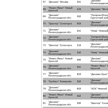
"Динамо"
67
"Динамо" Москва
3:1
Ленинградксая
"Факел Ямал" Новый
68
1:3
"Динамо" Моск
Уренгой
"Динамо"
"Газпром-Югра
69
3:2
Ленинградксая обл.
Сургутский ра
"Динамо"
70
"Шахтер" Солигорск
0:3
Ленинградксая
"Динамо"
71
3:1
"Нова" Новоку
Ленинградксая обл.
"Динамо"
"Газпром-Югра
72
3:1
Ленинградксая обл.
Сургутский ра
"Динамо"
73
"Шахтер" Солигорск
1:3
Ленинградксая
"Динамо"
74
3:2
"Нова" Новоку
Ленинградксая обл.
"Факел Ямал" Новый
"Динамо"
75
4:0
Уренгой
Ленинградксая
"Динамо"
"Факел Ямал" 
76
3:1
Ленинградксая обл.
Уренгой
"Динамо"
77
0:3
"Динамо-Урал"
Ленинградксая обл.
"Динамо"
78
"Кузбасс" Кемерово
3:2
Ленинградксая
"Динамо"
79
0:3
"АСК" Нижний
Ленинградксая обл.
"Факел Ямал" Новый
"Динамо"
80
3:2
Уренгой
Ленинградксая
"Динамо"
81
3:0
"Шахтер" Соли
Ленинградксая обл.