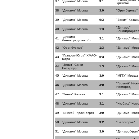
37
"Динамо" Москва
3:1
Уренгой
38
"Динамо" Москва
3:0
"Оренбуржье"
39
"Динамо" Москва
0:3
"Зенит" Казан
"Динамо"
40
"Динамо" Москва
1:3
Ленинградксая
"Динамо"
41
3:1
"Динамо" Моск
Ленинградксая обл.
42
"Оренбуржье"
1:3
"Динамо" Моск
"Газпром-Югра" ХМАО-
43
0:3
"Динамо" Моск
Югра
"Зенит" Санкт-
44
1:3
"Динамо" Моск
Петербург
45
"Динамо" Москва
3:0
"МГТУ" Москва
"Горький" Ниж
46
"Динамо" Москва
3:0
Новгород
47
"Зенит" Казань
3:1
"Динамо" Моск
48
"Динамо" Москва
3:1
"Кузбасс" Кем
49
"Енисей" Красноярск
3:0
"Динамо" Моск
50
"Динамо" Москва
3:2
"Белогорье"
51
"Динамо" Москва
3:0
"Динамо-Урал"