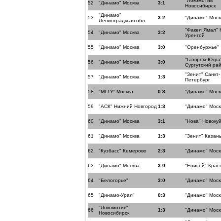
"Локомотив"
52
"Динамо" Москва
3:1
Новосибирск
"Динамо"
53
3:2
"Динамо" Моск
Ленинградксая обл.
"Факел Ямал" 
54
"Динамо" Москва
3:2
Уренгой
55
"Динамо" Москва
3:0
"Оренбуржье"
"Газпром-Югра
56
"Динамо" Москва
3:0
Сургутский ра
"Зенит" Санкт-
57
"Динамо" Москва
1:3
Петербург
58
"МГТУ" Москва
0:3
"Динамо" Моск
59
"АСК" Нижний Новгород
1:3
"Динамо" Моск
60
"Динамо" Москва
3:1
"Нова" Новоку
61
"Динамо" Москва
1:3
"Зенит" Казан
62
"Кузбасс" Кемерово
2:3
"Динамо" Моск
63
"Динамо" Москва
3:0
"Енисей" Крас
64
"Белогорье"
3:0
"Динамо" Моск
65
"Динамо-Урал"
0:3
"Динамо" Моск
"Локомотив"
66
1:3
"Динамо" Моск
Новосибирск