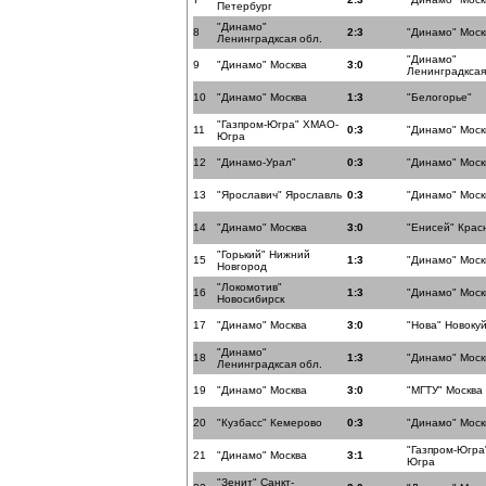
Петербург
"Динамо"
8
2:3
"Динамо" Моск
Ленинградксая обл.
"Динамо"
9
"Динамо" Москва
3:0
Ленинградксая
10
"Динамо" Москва
1:3
"Белогорье"
"Газпром-Югра" ХМАО-
11
0:3
"Динамо" Моск
Югра
12
"Динамо-Урал"
0:3
"Динамо" Моск
13
"Ярославич" Ярославль
0:3
"Динамо" Моск
14
"Динамо" Москва
3:0
"Енисей" Крас
"Горький" Нижний
15
1:3
"Динамо" Моск
Новгород
"Локомотив"
16
1:3
"Динамо" Моск
Новосибирск
17
"Динамо" Москва
3:0
"Нова" Новоку
"Динамо"
18
1:3
"Динамо" Моск
Ленинградксая обл.
19
"Динамо" Москва
3:0
"МГТУ" Москва
20
"Кузбасс" Кемерово
0:3
"Динамо" Моск
"Газпром-Югра
21
"Динамо" Москва
3:1
Югра
"Зенит" Санкт-