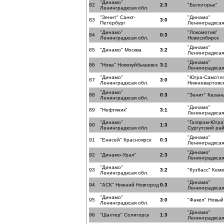
"Динамо"
82
2:3
"Белогорье"
Ленинградксая обл.
"Зенит" Санкт-
"Динамо"
83
3:0
Петербург
Ленинградксая
"Динамо"
"Локомотив"
84
0:3
Ленинградксая обл.
Новосибирск
"Динамо"
85
"Динамо" Москва
3:2
Ленинградксая
"Динамо"
86
"Нова" Новокуйбышевск
3:1
Ленинградксая
"Динамо"
"Югра-Самотл
87
3:0
Ленинградксая обл.
Нижневартовс
"Динамо"
88
0:3
"Зенит" Казан
Ленинградксая обл.
"Динамо"
89
"Нефтяник"
3:1
Ленинградксая
"Динамо"
"Газпром-Югра
90
1:3
Ленинградксая обл.
Сургутский ра
"Динамо"
91
"Енисей" Красноярск
0:3
Ленинградксая
"Динамо"
92
"Динамо-Урал"
2:3
Ленинградксая
"Динамо"
93
3:2
"Кузбасс" Кем
Ленинградксая обл.
"Динамо"
94
"АСК" Нижний Новгород
0:3
Ленинградксая
"Динамо"
95
3:0
"Факел" Новый
Ленинградксая обл.
"Динамо"
96
"Шахтер" Солигорск
1:3
Ленинградксая