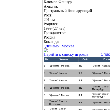
Каюмов Фаннур
Амплуа:
Центральный блокирующий
Рост:
201 см
Родился:
1999 (27 лет)
Гражданство:
Россия
Команда:
"Динамо" Москва
Перейти к списку игроков
Спис
№
Хозяин
Счёт
Гост
1
"Динамо" Москва
3:0
"Зенит" Казан
2
"Зенит" Казань
1:3
"Динамо" Моск
3
"Зенит" Казань
2:3
"Динамо" Моск
"Зенит" Санкт-
4
"Динамо" Москва
3:0
Петербург
"Зенит" Санкт-
5
"Динамо" Москва
3:1
Петербург
"Зенит" Санкт-
6
3:1
"Динамо" Моск
Петербург
"Зенит" Санкт-
7
2:3
"Динамо" Моск