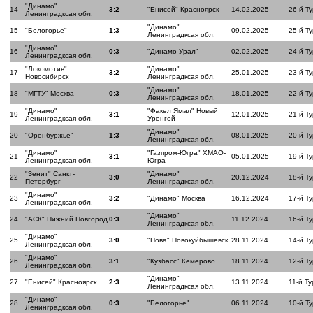
"Динамо"
14
3:2
"Енисей" Красноярск
14.02.2025
26-й Ту
Ленинградксая обл.
"Динамо"
15
"Белогорье"
1:3
09.02.2025
25-й Ту
Ленинградксая обл.
"Динамо"
16
0:3
"Динамо-Урал"
02.02.2025
24-й Ту
Ленинградксая обл.
"Локомотив"
"Динамо"
17
3:2
25.01.2025
23-й Ту
Новосибирск
Ленинградксая обл.
"Динамо"
18
"МГТУ" Москва
0:3
18.01.2025
22-й Ту
Ленинградксая обл.
"Динамо"
"Факел Ямал" Новый
19
3:1
12.01.2025
21-й Ту
Ленинградксая обл.
Уренгой
"Динамо"
20
"Оренбуржье"
1:3
08.01.2025
20-й Ту
Ленинградксая обл.
"Динамо"
"Газпром-Югра" ХМАО-
21
3:1
05.01.2025
19-й Ту
Ленинградксая обл.
Югра
"Зенит" Санкт-
"Динамо"
22
3:0
20.12.2024
18-й Ту
Петербург
Ленинградксая обл.
"Динамо"
23
3:2
"Динамо" Москва
16.12.2024
17-й Ту
Ленинградксая обл.
"Динамо"
24
"АСК" Нижний Новгород
0:3
11.12.2024
16-й Ту
Ленинградксая обл.
"Динамо"
25
3:0
"Нова" Новокуйбышевск
28.11.2024
14-й Ту
Ленинградксая обл.
"Динамо"
26
3:1
"Кузбасс" Кемерово
18.11.2024
12-й Ту
Ленинградксая обл.
"Динамо"
27
"Енисей" Красноярск
2:3
13.11.2024
11-й Ту
Ленинградксая обл.
"Динамо"
28
0:3
"Белогорье"
06.11.2024
10-й Ту
Ленинградксая обл.