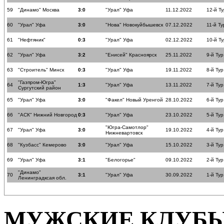
59
"Динамо" Москва
3:0
"Урал" Уфа
11.12.2022
12-й Ту
60
"Урал" Уфа
3:0
"Нова" Новокуйбышевск
07.12.2022
11-й Ту
61
"Нефтяник"
0:3
"Урал" Уфа
02.12.2022
10-й Ту
62
"Урал" Уфа
3:2
"Енисей" Красноярск
25.11.2022
9-й Тур
63
"Строитель" Минск
0:3
"Урал" Уфа
19.11.2022
8-й Тур
"Газпром-Югра"
64
1:3
"Урал" Уфа
13.11.2022
7-й Тур
Сургутский район
65
"Урал" Уфа
3:0
"Факел" Новый Уренгой
28.10.2022
6-й Тур
66
"АСК" Нижний Новгород
0:3
"Урал" Уфа
23.10.2022
5-й Тур
"Югра-Самотлор"
67
"Урал" Уфа
3:0
19.10.2022
4-й Тур
Нижневартовск
68
"Кузбасс" Кемерово
3:0
"Урал" Уфа
15.10.2022
3-й Тур
69
"Урал" Уфа
3:1
"Белогорье"
09.10.2022
2-й Тур
"Динамо"
70
3:1
"Урал" Уфа
30.09.2022
1-й Тур
Ленинградксая обл.
МУЖСКИЕ КЛУБ