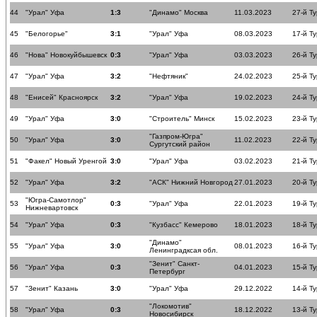
44
"Урал" Уфа
1:3
"Динамо" Москва
11.03.2023
27-й Ту
45
"Белогорье"
3:1
"Урал" Уфа
08.03.2023
17-й Ту
46
"Нова" Новокуйбышевск
0:3
"Урал" Уфа
03.03.2023
26-й Ту
47
"Урал" Уфа
3:2
"Нефтяник"
24.02.2023
25-й Ту
48
"Енисей" Красноярск
3:2
"Урал" Уфа
19.02.2023
24-й Ту
49
"Урал" Уфа
3:0
"Строитель" Минск
15.02.2023
23-й Ту
"Газпром-Югра"
50
"Урал" Уфа
3:0
11.02.2023
22-й Ту
Сургутский район
51
"Факел" Новый Уренгой
3:0
"Урал" Уфа
03.02.2023
21-й Ту
52
"Урал" Уфа
3:2
"АСК" Нижний Новгород
27.01.2023
20-й Ту
"Югра-Самотлор"
53
0:3
"Урал" Уфа
22.01.2023
19-й Ту
Нижневартовск
54
"Урал" Уфа
0:3
"Кузбасс" Кемерово
18.01.2023
18-й Ту
"Динамо"
55
"Урал" Уфа
3:0
08.01.2023
16-й Ту
Ленинградксая обл.
"Зенит" Санкт-
56
"Урал" Уфа
0:3
04.01.2023
15-й Ту
Петербург
57
"Зенит" Казань
3:0
"Урал" Уфа
29.12.2022
14-й Ту
"Локомотив"
58
"Урал" Уфа
0:3
18.12.2022
13-й Ту
Новосибирск