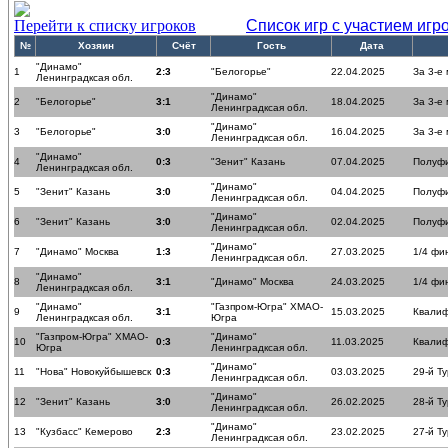
Перейти к списку игроков
Список игр с участием игр
№
Хозяин
Счёт
Гость
Дата
"Динамо"
1
2:3
"Белогорье"
22.04.2025
За 3-е
Ленинградксая обл.
"Динамо"
2
"Белогорье"
3:1
18.04.2025
За 3-е
Ленинградксая обл.
"Динамо"
3
"Белогорье"
3:0
16.04.2025
За 3-е
Ленинградксая обл.
"Динамо"
4
0:3
"Зенит" Казань
07.04.2025
Полуф
Ленинградксая обл.
"Динамо"
5
"Зенит" Казань
3:0
04.04.2025
Полуф
Ленинградксая обл.
"Динамо"
6
"Зенит" Казань
3:0
02.04.2025
Полуф
Ленинградксая обл.
"Динамо"
7
"Динамо" Москва
1:3
27.03.2025
1/4 фи
Ленинградксая обл.
"Динамо"
8
3:1
"Динамо" Москва
24.03.2025
1/4 фи
Ленинградксая обл.
"Динамо"
"Газпром-Югра" ХМАО-
9
3:1
15.03.2025
Квалиф
Ленинградксая обл.
Югра
"Газпром-Югра" ХМАО-
"Динамо"
10
0:3
11.03.2025
Квалиф
Югра
Ленинградксая обл.
"Динамо"
11
"Нова" Новокуйбышевск
0:3
03.03.2025
29-й Ту
Ленинградксая обл.
"Динамо"
12
"Зенит" Казань
3:0
26.02.2025
28-й Ту
Ленинградксая обл.
"Динамо"
13
"Кузбасс" Кемерово
2:3
23.02.2025
27-й Ту
Ленинградксая обл.