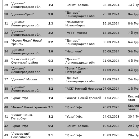
"Динамо"
29
1:3
"Зенит" Казань
28.10.2024
13-й Ту
Ленинградксая обл.
"Динамо"
30
"Динамо-Урал"
3:0
25.10.2024
9-й Тур
Ленинградксая обл.
"Динамо"
"Локомотив"
31
2:3
19.10.2024
8-й Тур
Ленинградксая обл.
Новосибирск
"Динамо"
32
3:2
"МГТУ" Москва
13.10.2024
7-й Тур
Ленинградксая обл.
"Факел Ямал" Новый
"Динамо"
33
3:2
30.09.2024
6-й Тур
Уренгой
Ленинградксая обл.
"Динамо"
34
3:0
"Нефтяник"
25.09.2024
5-й Тур
Ленинградксая обл.
"Газпром-Югра"
"Динамо"
35
0:3
21.09.2024
4-й Тур
Сургутский район
Ленинградксая обл.
"Динамо"
"Зенит" Санкт-
36
0:3
17.09.2024
3-й Тур
Ленинградксая обл.
Петербург
"Динамо"
37
"Динамо" Москва
3:1
12.09.2024
2-й Тур
Ленинградксая обл.
"Динамо"
38
3:2
"АСК" Нижний Новгород
07.09.2024
1-й Тур
Ленинградксая обл.
Квали
39
"Урал" Уфа
1:3
"Факел" Новый Уренгой
31.03.2023
этап
Квали
40
"Факел" Новый Уренгой
3:1
"Урал" Уфа
28.03.2023
этап
"Зенит" Санкт-
41
3:2
"Урал" Уфа
24.03.2023
30-й Ту
Петербург
42
"Урал" Уфа
0:3
"Зенит" Казань
19.03.2023
29-й Ту
"Локомотив"
43
3:1
"Урал" Уфа
15.03.2023
28-й Ту
Новосибирск