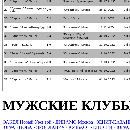
28
"Строитель" Минск
3:0
"Енисей" Красноярск
03.12.2022
10-й
"Динамо" Ленинградксая
29
3:0
"Строитель" Минск
26.11.2022
9-й 
обл.
30
"Строитель" Минск
0:3
"Урал" Уфа
19.11.2022
8-й 
31
"Зенит" Санкт-Петербург
3:0
"Строитель" Минск
12.11.2022
7-й 
"Газпром-Югра"
32
"Строитель" Минск
0:3
30.10.2022
6-й 
Сургутский район
33
"Зенит" Казань
3:0
"Строитель" Минск
23.10.2022
5-й 
34
"Факел" Новый Уренгой
3:0
"Строитель" Минск
19.10.2022
4-й 
35
"Локомотив" Новосибирск
3:0
"Строитель" Минск
15.10.2022
3-й 
36
"Строитель" Минск
0:3
"АСК" Нижний Новгород
09.10.2022
2-й 
37
"Строитель" Минск
1:3
"Динамо" Москва
01.10.2022
1-й 
МУЖСКИЕ КЛУБ
ФАКЕЛ Новый Уренгой ›
ДИНАМО Москва ›
ЗЕНИТ-КАЗАНЬ
ЮГРА ›
НОВА ›
ЯРОСЛАВИЧ ›
КУЗБАСС ›
ЕНИСЕЙ ›
ЮГРА