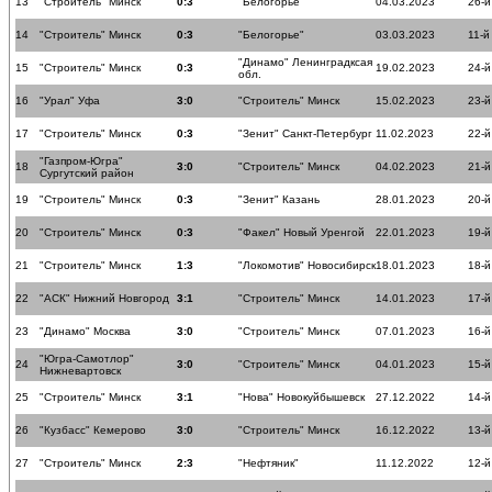
13
"Строитель" Минск
0:3
"Белогорье"
04.03.2023
26-й
14
"Строитель" Минск
0:3
"Белогорье"
03.03.2023
11-й
"Динамо" Ленинградксая
15
"Строитель" Минск
0:3
19.02.2023
24-й
обл.
16
"Урал" Уфа
3:0
"Строитель" Минск
15.02.2023
23-й
17
"Строитель" Минск
0:3
"Зенит" Санкт-Петербург
11.02.2023
22-й
"Газпром-Югра"
18
3:0
"Строитель" Минск
04.02.2023
21-й
Сургутский район
19
"Строитель" Минск
0:3
"Зенит" Казань
28.01.2023
20-й
20
"Строитель" Минск
0:3
"Факел" Новый Уренгой
22.01.2023
19-й
21
"Строитель" Минск
1:3
"Локомотив" Новосибирск
18.01.2023
18-й
22
"АСК" Нижний Новгород
3:1
"Строитель" Минск
14.01.2023
17-й
23
"Динамо" Москва
3:0
"Строитель" Минск
07.01.2023
16-й
"Югра-Самотлор"
24
3:0
"Строитель" Минск
04.01.2023
15-й
Нижневартовск
25
"Строитель" Минск
3:1
"Нова" Новокуйбышевск
27.12.2022
14-й
26
"Кузбасс" Кемерово
3:0
"Строитель" Минск
16.12.2022
13-й
27
"Строитель" Минск
2:3
"Нефтяник"
11.12.2022
12-й