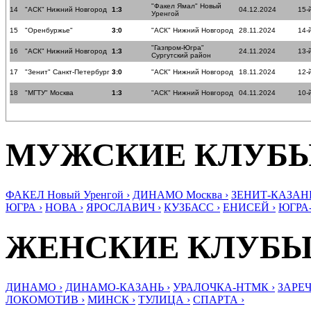
"Факел Ямал" Новый
14
"АСК" Нижний Новгород
1:3
04.12.2024
15-
Уренгой
15
"Оренбуржье"
3:0
"АСК" Нижний Новгород
28.11.2024
14-
"Газпром-Югра"
16
"АСК" Нижний Новгород
1:3
24.11.2024
13-
Сургутский район
17
"Зенит" Санкт-Петербург
3:0
"АСК" Нижний Новгород
18.11.2024
12-
18
"МГТУ" Москва
1:3
"АСК" Нижний Новгород
04.11.2024
10-
МУЖСКИЕ КЛУБ
ФАКЕЛ Новый Уренгой ›
ДИНАМО Москва ›
ЗЕНИТ-КАЗАНЬ
ЮГРА ›
НОВА ›
ЯРОСЛАВИЧ ›
КУЗБАСС ›
ЕНИСЕЙ ›
ЮГРА
ЖЕНСКИЕ КЛУБ
ДИНАМО ›
ДИНАМО-КАЗАНЬ ›
УРАЛОЧКА-НТМК ›
ЗАРЕЧ
ЛОКОМОТИВ ›
МИНСК ›
ТУЛИЦА ›
СПАРТА ›