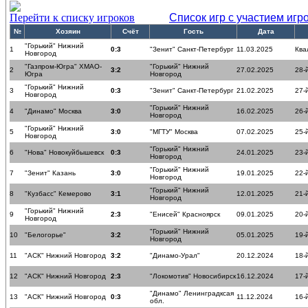
Перейти к списку игроков
Список игр с участием игр
№
Хозяин
Счёт
Гость
Дата
"Горький" Нижний
1
0:3
"Зенит" Санкт-Петербург
11.03.2025
Ква
Новгород
"Газпром-Югра" ХМАО-
"Горький" Нижний
2
3:2
27.02.2025
28-
Югра
Новгород
"Горький" Нижний
3
0:3
"Зенит" Санкт-Петербург
21.02.2025
27-
Новгород
"Горький" Нижний
4
"Динамо" Москва
3:0
16.02.2025
26-
Новгород
"Горький" Нижний
5
3:0
"МГТУ" Москва
07.02.2025
25-
Новгород
"Горький" Нижний
6
"Нова" Новокуйбышевск
0:3
24.01.2025
23-
Новгород
"Горький" Нижний
7
"Зенит" Казань
3:0
19.01.2025
22-
Новгород
"Горький" Нижний
8
"Кузбасс" Кемерово
3:1
12.01.2025
21-
Новгород
"Горький" Нижний
9
2:3
"Енисей" Красноярск
09.01.2025
20-
Новгород
"Горький" Нижний
10
"Белогорье"
3:2
05.01.2025
19-
Новгород
11
"АСК" Нижний Новгород
3:2
"Динамо-Урал"
20.12.2024
18-
12
"АСК" Нижний Новгород
2:3
"Локомотив" Новосибирск
16.12.2024
17-
"Динамо" Ленинградксая
13
"АСК" Нижний Новгород
0:3
11.12.2024
16-
обл.