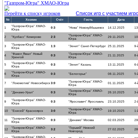
"Газпром-Югра" ХМАО-Югра
Перейти к списку игроков
Список игр с участием игр
№
Хозяин
Счёт
Гость
Дата
"Газпром-Югра" ХМАО-
1
0:3
"Нова" Новокуйбышевск
14.12.2025
13
Югра
"Газпром-Югра" ХМАО-
2
"Кузбасс" Кемерово
2:3
29.11.2025
10
Югра
"Газпром-Югра" ХМАО-
3
1:3
"Зенит" Санкт-Петербург
25.11.2025
9-
Югра
"Факел Ямал" Новый
"Газпром-Югра" ХМАО-
4
0:3
21.11.2025
8-
Уренгой
Югра
"Газпром-Югра" ХМАО-
5
0:3
"Зенит" Казань
13.11.2025
6-
Югра
"Газпром-Югра" ХМАО-
6
0:3
"Белогорье"
08.11.2025
5-
Югра
"Газпром-Югра" ХМАО-
7
"Локомотив" Новосибирск
3:0
01.11.2025
4-
Югра
"Газпром-Югра" ХМАО-
8
"Динамо-Урал"
0:3
26.10.2025
3-
Югра
"Газпром-Югра" ХМАО-
9
0:3
"Ярославич" Ярославль
23.10.2025
2-
Югра
"Газпром-Югра" ХМАО-
10
"Енисей" Красноярск
3:0
19.10.2025
1-
Югра
"Газпром-Югра" ХМАО-
11
0:3
"Динамо" Москва
02.03.2025
29
Югра
"Газпром-Югра" ХМАО-
"Горький" Нижний
12
3:2
27.02.2025
28
Югра
Новгород
"Газпром-Югра" ХМАО-