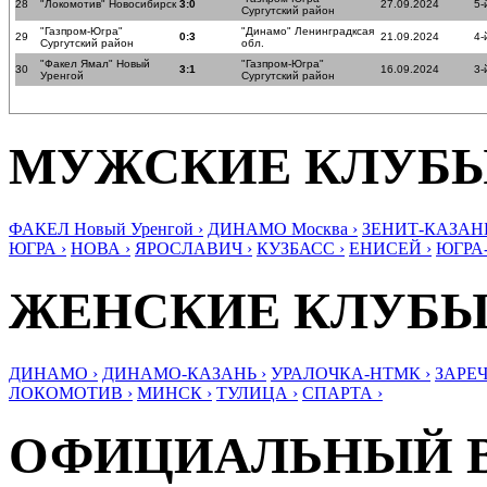
28
"Локомотив" Новосибирск
3:0
27.09.2024
5-
Сургутский район
"Газпром-Югра"
"Динамо" Ленинградксая
29
0:3
21.09.2024
4-
Сургутский район
обл.
"Факел Ямал" Новый
"Газпром-Югра"
30
3:1
16.09.2024
3-
Уренгой
Сургутский район
МУЖСКИЕ КЛУБ
ФАКЕЛ Новый Уренгой ›
ДИНАМО Москва ›
ЗЕНИТ-КАЗАНЬ
ЮГРА ›
НОВА ›
ЯРОСЛАВИЧ ›
КУЗБАСС ›
ЕНИСЕЙ ›
ЮГРА
ЖЕНСКИЕ КЛУБ
ДИНАМО ›
ДИНАМО-КАЗАНЬ ›
УРАЛОЧКА-НТМК ›
ЗАРЕЧ
ЛОКОМОТИВ ›
МИНСК ›
ТУЛИЦА ›
СПАРТА ›
ОФИЦИАЛЬНЫЙ 