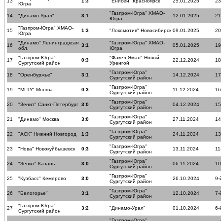
13
1:3
"Енисей" Красноярск
25.01.2025
23
Югра
"Газпром-Югра" ХМАО-
14
"Динамо-Урал"
3:1
12.01.2025
21
Югра
"Газпром-Югра" ХМАО-
15
1:3
"Локомотив" Новосибирск
09.01.2025
20
Югра
"Динамо" Ленинградксая
"Газпром-Югра" ХМАО-
16
3:1
05.01.2025
19
обл.
Югра
"Газпром-Югра"
"Факел Ямал" Новый
17
0:3
22.12.2024
18
Сургутский район
Уренгой
"Газпром-Югра"
18
"Оренбуржье"
3:1
14.12.2024
17
Сургутский район
"Газпром-Югра"
19
"МГТУ" Москва
0:3
11.12.2024
16
Сургутский район
"Газпром-Югра"
20
"Зенит" Санкт-Петербург
3:0
04.12.2024
15
Сургутский район
"Газпром-Югра"
21
"Динамо" Москва
3:0
27.11.2024
14
Сургутский район
"Газпром-Югра"
22
"АСК" Нижний Новгород
1:3
24.11.2024
13
Сургутский район
"Газпром-Югра"
23
"Нова" Новокуйбышевск
0:3
13.11.2024
11
Сургутский район
"Газпром-Югра"
24
"Зенит" Казань
3:0
06.11.2024
10
Сургутский район
"Газпром-Югра"
25
"Кузбасс" Кемерово
3:0
26.10.2024
9-
Сургутский район
"Газпром-Югра"
26
"Белогорье"
3:1
12.10.2024
7-
Сургутский район
"Газпром-Югра"
27
3:2
"Динамо-Урал"
01.10.2024
6-
Сургутский район
"Газпром-Югра"