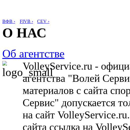
ВФВ ›
FIVB ›
CEV ›
О НАС
Об агентстве
VolleyService.ru - офи
агентства "Волей Серв
материалов с сайта спо
Сервис" допускается то
на сайт VolleyService.r
сайта ссылка на VolleyS