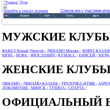
"Тулица" Тула
Перейти к списку игроков
Список игр с участием игр
№
Хозяин
Счёт
Гость
Дата
МУЖСКИЕ КЛУБ
ФАКЕЛ Новый Уренгой ›
ДИНАМО Москва ›
ЗЕНИТ-КАЗАНЬ
ЮГРА ›
НОВА ›
ЯРОСЛАВИЧ ›
КУЗБАСС ›
ЕНИСЕЙ ›
ЮГРА
ЖЕНСКИЕ КЛУБ
ДИНАМО ›
ДИНАМО-КАЗАНЬ ›
УРАЛОЧКА-НТМК ›
ЗАРЕЧ
ЛОКОМОТИВ ›
МИНСК ›
ТУЛИЦА ›
СПАРТА ›
ОФИЦИАЛЬНЫЙ 