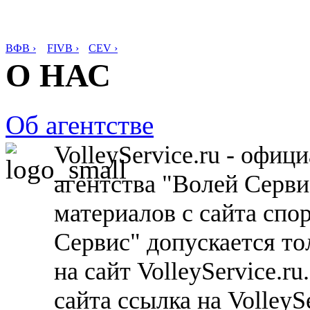
ВФВ ›
FIVB ›
CEV ›
О НАС
Об агентстве
VolleyService.ru - офи
агентства "Волей Серв
материалов с сайта спо
Сервис" допускается то
на сайт VolleyService.r
сайта ссылка на VolleyS