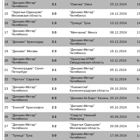
"Динамо-Метар"
14
3:1
"Омичка" Омск
25.12.2024
16
Челябинск
"Заречье-Одинцово"
"Динамо-Метар"
15
3:0
19.12.2024
15
Московская область
Челябинск
"Динамо-Метар"
16
1:3
"Тулица" Тула
13.12.2024
14
Челябинск
"Динамо-Метар"
17
3:0
"Минчанка" Минск
08.12.2024
13
Челябинск
"Динамо-Метар"
18
"Динамо" Краснодар
3:1
03.12.2024
12
Челябинск
"Динамо-Метар"
19
"Динамо" Москва
2:3
16.11.2024
10
Челябинск
"Динамо-Метар"
"Уралочка-НТМК"
20
3:0
10.11.2024
9-
Челябинск
Свердловская область
"Ленинградка" Санкт-
"Динамо-Метар"
21
3:1
05.11.2024
11
Петербург
Челябинск
"Динамо-Метар"
22
"Протон" Саратов
1:3
02.11.2024
8-
Челябинск
"Динамо-Метар"
"Локомотив"
23
2:3
26.10.2024
7-
Челябинск
Калининградская область
"Динамо-Метар"
24
0:3
"Динамо-Ак Барс" Казань
20.10.2024
6-
Челябинск
"Динамо-Метар"
25
"Енисей" Красноярск
2:3
05.10.2024
5-
Челябинск
"Динамо-Метар"
"Спарта" Нижний
26
3:2
30.09.2024
4-
Челябинск
Новгород
"Динамо-Метар"
"Заречье-Одинцово"
27
3:2
20.09.2024
2-
Челябинск
Московская область
"Динамо-Метар"
28
"Тулица" Тула
3:0
17.09.2024
1-
Челябинск