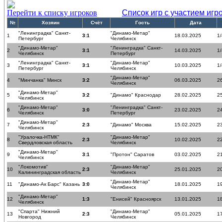
Перейти к списку игроков
Список игр с участием игр
№
Хозяин
Счёт
Гость
Дата
"Ленинградка" Санкт-
"Динамо-Метар"
1
3:1
18.03.2025
1
Петербург
Челябинск
"Динамо-Метар"
"Ленинградка" Санкт-
2
3:1
14.03.2025
1
Челябинск
Петербург
"Ленинградка" Санкт-
"Динамо-Метар"
3
3:1
10.03.2025
1
Петербург
Челябинск
"Динамо-Метар"
4
"Минчанка" Минск
3:2
06.03.2025
26
Челябинск
"Динамо-Метар"
5
3:2
"Динамо" Краснодар
28.02.2025
25
Челябинск
"Динамо-Метар"
"Ленинградка" Санкт-
6
3:0
23.02.2025
24
Челябинск
Петербург
"Динамо-Метар"
7
2:3
"Динамо" Москва
15.02.2025
23
Челябинск
"Уралочка-НТМК"
"Динамо-Метар"
8
2:3
10.02.2025
22
Свердловская область
Челябинск
"Динамо-Метар"
9
3:1
"Протон" Саратов
03.02.2025
21
Челябинск
"Локомотив"
"Динамо-Метар"
10
2:3
25.01.2025
20
Калининградская область
Челябинск
"Динамо-Метар"
11
"Динамо-Ак Барс" Казань
3:0
18.01.2025
19
Челябинск
"Динамо-Метар"
12
1:3
"Енисей" Красноярск
13.01.2025
18
Челябинск
"Спарта" Нижний
"Динамо-Метар"
13
2:3
05.01.2025
17
Новгород
Челябинск