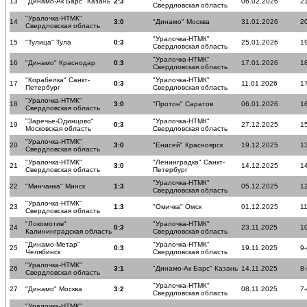
13
"Динамо-Ак Барс" Казань
2:3
06.02.2026
21
Свердловская область
"Уралочка-НТМК"
14
3:0
"Динамо" Москва
31.01.2026
20
Свердловская область
"Уралочка-НТМК"
15
"Тулица" Тула
0:3
25.01.2026
19
Свердловская область
"Уралочка-НТМК"
16
"Динамо" Краснодар
0:3
17.01.2026
18
Свердловская область
"Корабелка" Санкт-
"Уралочка-НТМК"
17
0:3
11.01.2026
17
Петербург
Свердловская область
"Уралочка-НТМК"
18
3:0
"Протон" Саратов
06.01.2026
16
Свердловская область
"Заречье-Одинцово"
"Уралочка-НТМК"
19
0:3
27.12.2025
15
Московская область
Свердловская область
"Уралочка-НТМК"
20
3:0
"Енисей" Красноярск
19.12.2025
13
Свердловская область
"Уралочка-НТМК"
"Ленинградка" Санкт-
21
3:0
14.12.2025
14
Свердловская область
Петербург
"Уралочка-НТМК"
22
"Минчанка" Минск
1:3
05.12.2025
12
Свердловская область
"Уралочка-НТМК"
23
1:3
"Омичка" Омск
01.12.2025
11
Свердловская область
"Локомотив"
"Уралочка-НТМК"
24
0:3
23.11.2025
10
Калининградская область
Свердловская область
"Динамо-Метар"
"Уралочка-НТМК"
25
0:3
19.11.2025
9-
Челябинск
Свердловская область
"Уралочка-НТМК"
26
3:1
"Динамо-Ак Барс" Казань
14.11.2025
8-
Свердловская область
"Уралочка-НТМК"
27
"Динамо" Москва
3:2
08.11.2025
7-
Свердловская область
"Уралочка-НТМК"