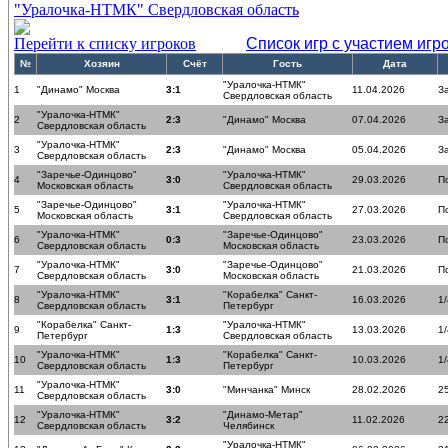
"Уралочка-НТМК" Свердловская область
Перейти к списку игроков
Список игр с участием игр
№
Хозяин
Счёт
Гость
Дата
"Уралочка-НТМК"
1
"Динамо" Москва
3:1
11.04.2026
З
Свердловская область
"Уралочка-НТМК"
2
2:3
"Динамо" Москва
07.04.2026
З
Свердловская область
"Уралочка-НТМК"
3
2:3
"Динамо" Москва
05.04.2026
З
Свердловская область
"Заречье-Одинцово"
"Уралочка-НТМК"
4
3:0
29.03.2026
П
Московская область
Свердловская область
"Заречье-Одинцово"
"Уралочка-НТМК"
5
3:1
27.03.2026
П
Московская область
Свердловская область
"Уралочка-НТМК"
"Заречье-Одинцово"
6
0:3
23.03.2026
П
Свердловская область
Московская область
"Уралочка-НТМК"
"Заречье-Одинцово"
7
3:0
21.03.2026
П
Свердловская область
Московская область
"Уралочка-НТМК"
"Корабелка" Санкт-
8
3:1
16.03.2026
1
Свердловская область
Петербург
"Корабелка" Санкт-
"Уралочка-НТМК"
9
1:3
13.03.2026
1
Петербург
Свердловская область
"Уралочка-НТМК"
"Корабелка" Санкт-
10
1:3
10.03.2026
1
Свердловская область
Петербург
"Уралочка-НТМК"
11
3:0
"Минчанка" Минск
28.02.2026
25
Свердловская область
"Уралочка-НТМК"
"Динамо-Метар"
12
3:2
11.02.2026
22
Свердловская область
Челябинск
"Уралочка-НТМК"