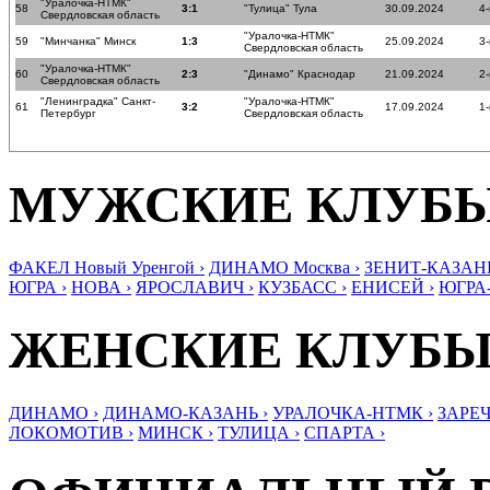
"Уралочка-НТМК"
58
3:1
"Тулица" Тула
30.09.2024
4-
Свердловская область
"Уралочка-НТМК"
59
"Минчанка" Минск
1:3
25.09.2024
3-
Свердловская область
"Уралочка-НТМК"
60
2:3
"Динамо" Краснодар
21.09.2024
2-
Свердловская область
"Ленинградка" Санкт-
"Уралочка-НТМК"
61
3:2
17.09.2024
1-
Петербург
Свердловская область
МУЖСКИЕ КЛУБ
ФАКЕЛ Новый Уренгой ›
ДИНАМО Москва ›
ЗЕНИТ-КАЗАНЬ
ЮГРА ›
НОВА ›
ЯРОСЛАВИЧ ›
КУЗБАСС ›
ЕНИСЕЙ ›
ЮГРА
ЖЕНСКИЕ КЛУБ
ДИНАМО ›
ДИНАМО-КАЗАНЬ ›
УРАЛОЧКА-НТМК ›
ЗАРЕЧ
ЛОКОМОТИВ ›
МИНСК ›
ТУЛИЦА ›
СПАРТА ›