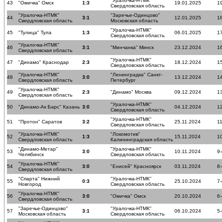
"Уралочка-НТМК"
43
"Омичка" Омск
1:3
19.01.2025
19
Свердловская область
"Уралочка-НТМК"
"Заречье-Одинцово"
44
3:1
12.01.2025
18
Свердловская область
Московская область
"Уралочка-НТМК"
45
"Тулица" Тула
1:3
06.01.2025
17
Свердловская область
"Уралочка-НТМК"
46
3:1
"Минчанка" Минск
23.12.2024
16
Свердловская область
"Уралочка-НТМК"
47
"Динамо" Краснодар
2:3
18.12.2024
15
Свердловская область
"Уралочка-НТМК"
"Ленинградка" Санкт-
48
3:0
13.12.2024
14
Свердловская область
Петербург
"Уралочка-НТМК"
49
2:3
"Динамо" Москва
09.12.2024
13
Свердловская область
"Уралочка-НТМК"
50
"Динамо-Ак Барс" Казань
3:0
04.12.2024
12
Свердловская область
"Уралочка-НТМК"
51
"Протон" Саратов
3:2
25.11.2024
11
Свердловская область
"Уралочка-НТМК"
"Локомотив"
52
1:3
15.11.2024
10
Свердловская область
Калининградская область
"Динамо-Метар"
"Уралочка-НТМК"
53
3:0
10.11.2024
9-
Челябинск
Свердловская область
"Уралочка-НТМК"
54
3:0
"Енисей" Красноярск
03.11.2024
8-
Свердловская область
"Спарта" Нижний
"Уралочка-НТМК"
55
0:3
25.10.2024
7-
Новгород
Свердловская область
"Уралочка-НТМК"
56
3:0
"Омичка" Омск
20.10.2024
6-
Свердловская область
"Заречье-Одинцово"
"Уралочка-НТМК"
57
3:1
06.10.2024
5-
Московская область
Свердловская область