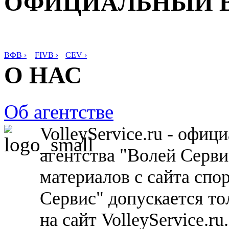
ОФИЦИАЛЬНЫЙ 
ВФВ ›
FIVB ›
CEV ›
О НАС
Об агентстве
VolleyService.ru - офи
агентства "Волей Серв
материалов с сайта спо
Сервис" допускается то
на сайт VolleyService.r