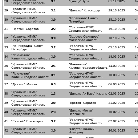
28
3:1
"Тулица" Тула
01.11.2025
6-
Свердловская область
"Уралочка-НТМК"
29
3:1
"Динамо" Краснодар
29.10.2025
5-
Свердловская область
"Уралочка-НТМК"
"Корабелка" Санкт-
30
3:0
25.10.2025
4-
Свердловская область
Петербург
"Уралочка-НТМК"
31
"Протон" Саратов
3:2
19.10.2025
3-
Свердловская область
"Уралочка-НТМК"
"Заречье-Одинцово"
32
3:0
10.10.2025
2-
Свердловская область
Московская область
"Ленинградка" Санкт-
"Уралочка-НТМК"
33
3:2
05.10.2025
1-
Петербург
Свердловская область
"Локомотив"
"Уралочка-НТМК"
34
3:0
18.03.2025
1
Калининградская область
Свердловская область
"Уралочка-НТМК"
"Локомотив"
35
3:1
14.03.2025
1
Свердловская область
Калининградская область
"Локомотив"
"Уралочка-НТМК"
36
3:1
10.03.2025
1
Калининградская область
Свердловская область
"Уралочка-НТМК"
37
"Динамо" Москва
0:3
06.03.2025
26
Свердловская область
"Уралочка-НТМК"
38
1:3
"Динамо-Ак Барс" Казань
02.03.2025
25
Свердловская область
"Уралочка-НТМК"
39
3:0
"Протон" Саратов
21.02.2025
24
Свердловская область
"Уралочка-НТМК"
"Динамо-Метар"
40
2:3
10.02.2025
22
Свердловская область
Челябинск
"Уралочка-НТМК"
41
"Енисей" Красноярск
3:2
02.02.2025
21
Свердловская область
"Уралочка-НТМК"
"Спарта" Нижний
42
3:0
26.01.2025
20
Свердловская область
Новгород